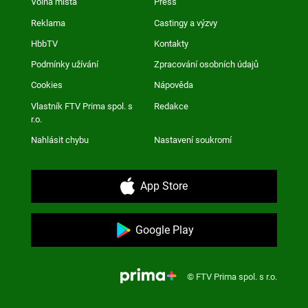
Volná místa
Press
Reklama
Castingy a výzvy
HbbTV
Kontakty
Podmínky užívání
Zpracování osobních údajů
Cookies
Nápověda
Vlastník FTV Prima spol. s
Redakce
r.o.
Nahlásit chybu
Nastavení soukromí
App Store
Google Play
© FTV Prima spol. s r.o.