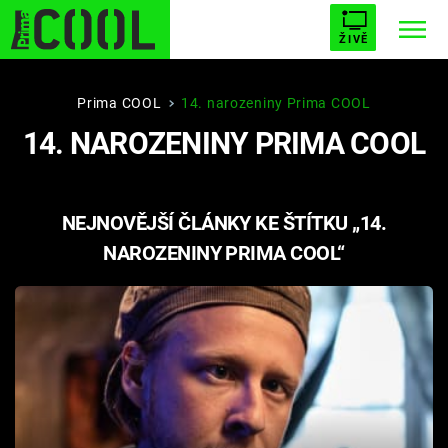
ŽIVĚ
STARHOUSE
BUFFY, PŘEMOŽITELKA UPÍRŮ
Trendy:
Prima COOL
14. narozeniny Prima COOL
14. NAROZENINY PRIMA COOL
ESCAPE
PLNEJ KOTEL
AVENGERS 5
NEJNOVĚJŠÍ ČLÁNKY KE ŠTÍTKU „14.
NAROZENINY PRIMA COOL“
Témata
Filmy
Seriály
Hry