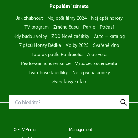
Populární témata
Jak zhubnout
Nejlepší filmy 2024
Nejlepší horory
TV program
Změna času
Partie
Počasí
Kdy budou volby
ZOO Nové začátky
Auto – katalog
7 pádů Honzy Dědka
Volby 2025
Svařené víno
Tatarák podle Pohlreicha
Aloe vera
Pěstování lichořeřišnice
Výpočet ascendentu
Tvarohové knedlíky
Nejlepší palačinky
Švestkový koláč
O FTV Prima
Management