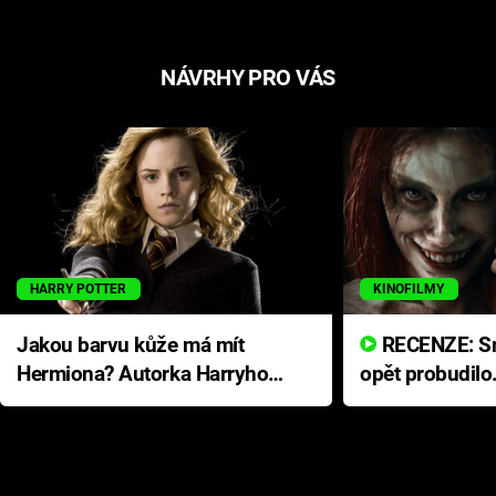
NÁVRHY PRO VÁS
HARRY POTTER
KINOFILMY
Jakou barvu kůže má mít
RECENZE: Smrtelné zlo se
Hermiona? Autorka Harryho
opět probudilo
Pottera přišla s ráznou
přichází s neo
odpovědí
hororovou nab