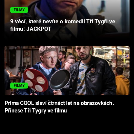
Cool Esport
FILMY
Pořady
9 věcí, které nevíte o komedii Tři Tygři ve
filmu: JACKPOT
TV Program
Sledujte prima+
Přihlášení
FILMY
Sledujte nás
Prima COOL slaví čtrnáct let na obrazovkách.
Přinese Tři Tygry ve filmu