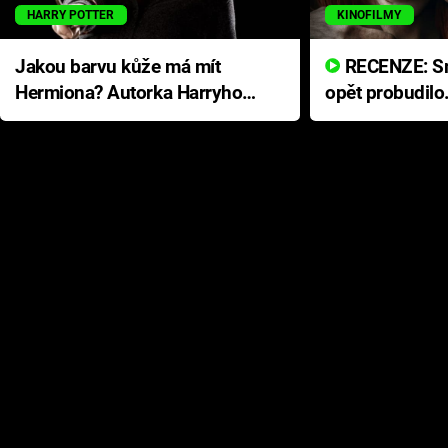
HARRY POTTER
KINOFILMY
Jakou barvu kůže má mít
RECENZE: Smrtelné zlo se
Hermiona? Autorka Harryho
opět probudilo
Pottera přišla s ráznou
přichází s neo
odpovědí
hororovou nab