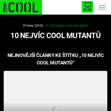
ŽIVĚ
STARHOUSE
BUFFY, PŘEMOŽITELKA UPÍRŮ
Trendy:
Prima COOL
10 nejvíc cool mutantů
10 NEJVÍC COOL MUTANTŮ
ESCAPE
PLNEJ KOTEL
AVENGERS 5
NEJNOVĚJŠÍ ČLÁNKY KE ŠTÍTKU „10 NEJVÍC
COOL MUTANTŮ“
Témata
Filmy
Seriály
Hry