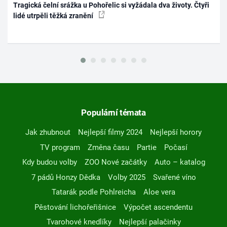
Tragická čelní srážka u Pohořelic si vyžádala dva životy. Čtyři
lidé utrpěli těžká zranění
Populární témata
Jak zhubnout
Nejlepší filmy 2024
Nejlepší horory
TV program
Změna času
Partie
Počasí
Kdy budou volby
ZOO Nové začátky
Auto – katalog
7 pádů Honzy Dědka
Volby 2025
Svařené víno
Tatarák podle Pohlreicha
Aloe vera
Pěstování lichořeřišnice
Výpočet ascendentu
Tvarohové knedlíky
Nejlepší palačinky