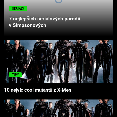
Cool Esport
SERIÁLY
Pořady
7 nejlepších seriálových parodií
v Simpsonových
TV Program
Sledujte prima+
Přihlášení
TIPY
Sledujte nás
10 nejvíc cool mutantů z X-Men