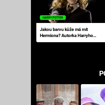
HARRY POTTER
Jakou barvu kůže má mít
Hermiona? Autorka Harryho
Pottera přišla s ráznou
odpovědí
P