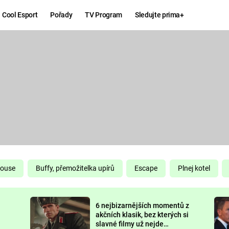
Cool Esport
Pořady
TV Program
Sledujte prima+
Hry
Zábava
MAFIA
ZÁBAVN
GALERI
GTA 6
NEJLEP
KINGDOM
KOMEDI
COME:
DELIVERANCE
CHUCK
House
Buffy, přemožitelka upírů
Escape
Plnej kotel
NORRIS
ESPORT
6 nejbizarnějších momentů z
DEADP
akčních klasik, bez kterých si
slavné filmy už nejde