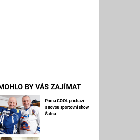
MOHLO BY VÁS ZAJÍMAT
Prima COOL přichází
s novou sportovní show
Šatna