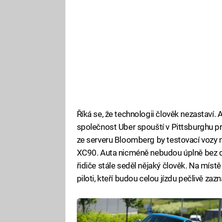
Říká se, že technologii člověk nezastaví.
společnost Uber spouští v Pittsburghu p
ze serveru Bloomberg by testovací vozy
XC90. Auta nicméně nebudou úplně bez do
řidiče stále seděl nějaký člověk. Na míst
piloti, kteří budou celou jízdu pečlivě za