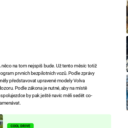
 A něco na tom nejspíš bude. Už tento měsíc totiž
rogram prvních bezpilotních vozů. Podle zprávy
 měly představovat upravené modely Volva
zoru. Podle zákona je nutné, aby na místě
ě spolujezdce by pak ještě navíc měli sedět co-
znamenávat.
COOL DRIVE