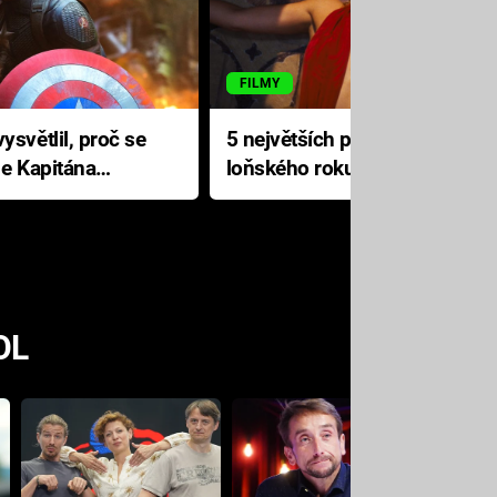
FILMY
ysvětlil, proč se
5 největších propadáků
le Kapitána
loňského roku: Disney na
jediné katastrofě prodělal 200
milionů dolarů
OL