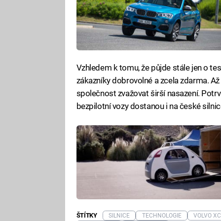
Vzhledem k tomu, že půjde stále jen o te
zákazníky dobrovolné a zcela zdarma. Až 
společnost zvažovat širší nasazení. Potrvá
bezpilotní vozy dostanou i na české silnic
ŠTÍTKY
SILNICE
TECHNOLOGIE
VOLVO X