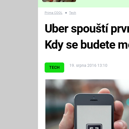
Které děsivé pecky vám
nejvíc zvednou tep?
Prima COOL
■
Tech
Uber spouští prvn
Kdy se budete m
19. srpna 2016 13:10
TECH