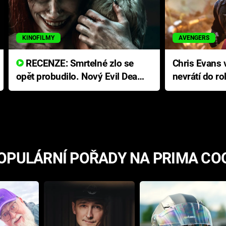
KINOFILMY
AVENGERS
RECENZE: Smrtelné zlo se
Chris Evans v
opět probudilo. Nový Evil Dead
nevrátí do ro
přichází s neodolatelnou
Ameriky
hororovou nabídkou
OPULÁRNÍ POŘADY NA PRIMA CO