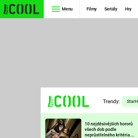
Menu
Filmy
Seriály
Hry
Seriály
Filmy
SIMPSONOVI
STAR WARS
HVĚZDNÁ
AVENGERS
BRÁNA
RYCHLE A
TEORIE
ZBĚSILE 10
Trendy:
VELKÉHO
Star
PREDÁTOR
TŘESKU
10 nejděsivějších hororů
FUTURAMA
všech dob podle
neprůstřelného kritéria.