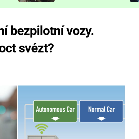
představit
í bezpilotní vozy.
oct svézt?