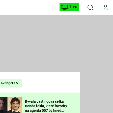
ŽIVĚ
Vyhledávání
Můj p
Prima+
É
CNN Prima NEWS
E
Prima FRESH
ŠÍ
Prima LIVING
E
Prima Ženy
Avengers 5
Prima LAJK
Bývalá castingová šéfka
OOL
Bonda řekla, které favority
Sledujte nás
na agenta 007 by hned