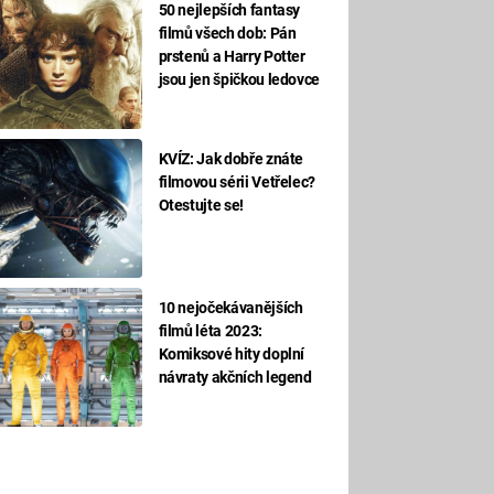
50 nejlepších fantasy
filmů všech dob: Pán
prstenů a Harry Potter
jsou jen špičkou ledovce
KVÍZ: Jak dobře znáte
filmovou sérii Vetřelec?
Otestujte se!
10 nejočekávanějších
filmů léta 2023:
Komiksové hity doplní
návraty akčních legend