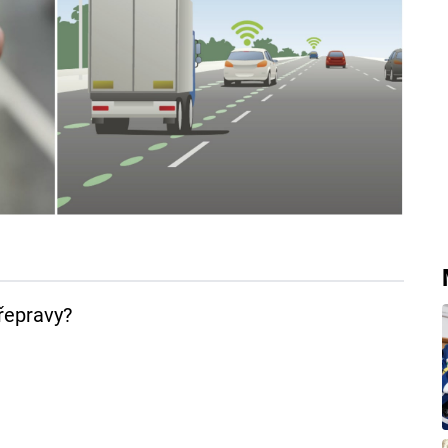
řepravy?