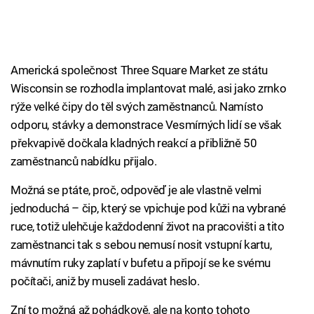
Americká společnost Three Square Market ze státu
Wisconsin se rozhodla implantovat malé, asi jako zrnko
rýže velké čipy do těl svých zaměstnanců. Namísto
odporu, stávky a demonstrace Vesmírných lidí se však
překvapivě dočkala kladných reakcí a přibližně 50
zaměstnanců nabídku přijalo.
Možná se ptáte, proč, odpověď je ale vlastně velmi
jednoduchá – čip, který se vpichuje pod kůži na vybrané
ruce, totiž ulehčuje každodenní život na pracovišti a tito
zaměstnanci tak s sebou nemusí nosit vstupní kartu,
mávnutím ruky zaplatí v bufetu a připojí se ke svému
počítači, aniž by museli zadávat heslo.
Zní to možná až pohádkově, ale na konto tohoto