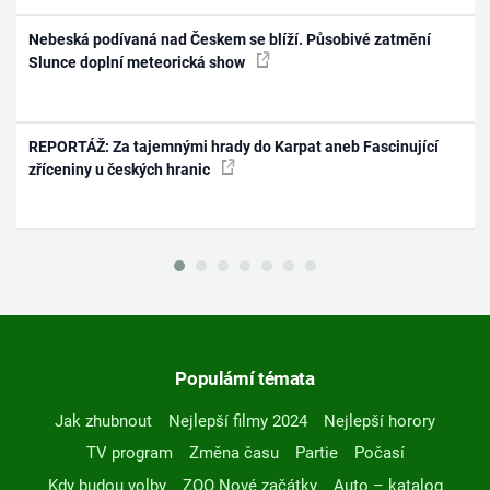
Nebeská podívaná nad Českem se blíží. Působivé zatmění
Slunce doplní meteorická show
REPORTÁŽ: Za tajemnými hrady do Karpat aneb Fascinující
zříceniny u českých hranic
Populární témata
Jak zhubnout
Nejlepší filmy 2024
Nejlepší horory
TV program
Změna času
Partie
Počasí
Kdy budou volby
ZOO Nové začátky
Auto – katalog