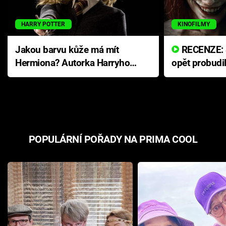
HARRY POTTER
KINOFILMY
Jakou barvu kůže má mít
RECENZE: Smrtelné zlo se
Hermiona? Autorka Harryho
opět probudi
Pottera přišla s ráznou
přichází s n
odpovědí
hororovou n
POPULÁRNÍ POŘADY NA PRIMA COOL