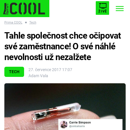
ŽIVĚ
Prima COOL
■
Tech
STARHOUSE
BUFFY, PŘEMOŽITELKA UPÍRŮ
Trendy:
Tahle společnost chce očipovat
ESCAPE
PLNEJ KOTEL
AVENGERS 5
své zaměstnance! O své náhlé
nevolnosti už nezalžete
27. července 2017 17:07
TECH
Adam Vala
Témata
Filmy
Seriály
Hry