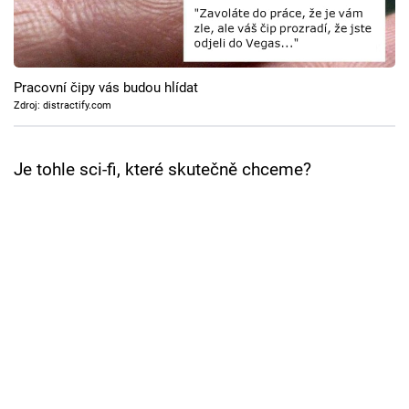
Cool Esport
Pořady
Pracovní čipy vás budou hlídat
TV Program
Zdroj: distractify.com
Sledujte prima+
Je tohle sci-fi, které skutečně chceme?
Přihlášení
Sledujte nás