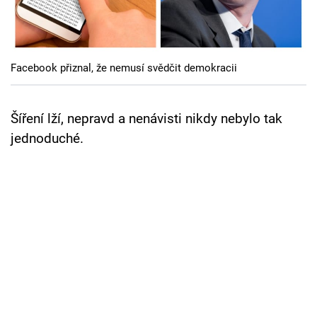
Cool Esport
Pořady
Facebook přiznal, že nemusí svědčit demokracii
TV Program
Sledujte prima+
Šíření lží, nepravd a nenávisti nikdy nebylo tak
jednoduché.
Přihlášení
Sledujte nás