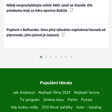
Nikdy nezpochybňujte voliče ANO, smál se Staněk. Dle
průzkumu mají za lídra opozice Babiše
Poplach v Bulharsku: Dron plný výbušnin explodoval kousek od
plynovodu, jeho původ je nejasný
Populární témata
Jak zhubnout
Nejlepší filmy 2024
Nejlepší horory
TV program
Změna času
Partie
Počasí
Kdy budou volby
ZOO Nové začátky
Auto – katalog