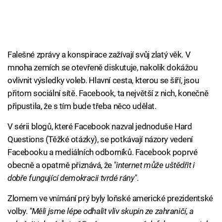
Falešné zprávy a konspirace zažívají svůj zlatý věk. V
mnoha zemích se otevřeně diskutuje, nakolik dokážou
ovlivnit výsledky voleb. Hlavní cesta, kterou se šíří, jsou
přitom sociální sítě. Facebook, ta největší z nich, konečně
připustila, že s tím bude třeba něco udělat.
V sérii blogů, které Facebook nazval jednoduše Hard
Questions (Těžké otázky), se potkávají názory vedení
Facebooku a mediálních odborníků. Facebook poprvé
obecně a opatrně přiznává, že
"internet může uštědřit i
dobře fungující demokracii tvrdé rány"
.
Zlomem ve vnímání prý byly loňské americké prezidentské
volby.
"Měli jsme lépe odhalit vliv skupin ze zahraničí, a