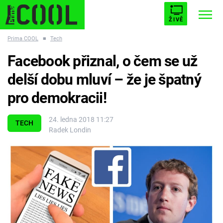
ŽIVĚ
Prima COOL
■
Tech
STARHOUSE
BUFFY, PŘEMOŽITELKA UPÍRŮ
Trendy:
Facebook přiznal, o čem se už
ESCAPE
PLNEJ KOTEL
AVENGERS 5
delší dobu mluví – že je špatný
pro demokracii!
24. ledna 2018 11:27
TECH
Radek Londin
Témata
Filmy
Seriály
Hry