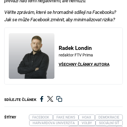
převáží nad těmi negativními, ale nemůžu."
Věříte zprávám, které se hromadně sdílejí na Facebooku?
Jak se může Facebook změnit, aby minimalizovat rizika?
Radek Londin
redaktor FTV Prima
VŠECHNY ČLÁNKY AUTORA
SDÍLEJTE ČLÁNEK
ŠTÍTKY
FACEBOOK
FAKE NEWS
HOAX
DEMOKRACIE
HARVARDOVA UNIVERZITA
VOLBY
SOCIÁLNÍ SÍŤ