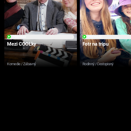
PŘEHRÁT
PŘEHRÁT
Mezi COOLky
Fotr na tripu
Komedie / Zábavný
Rodinný / Cestopisný