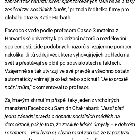
zabránit tak nárůstu šíření sponzorovaných fake news a taky
zesílení tzv. sociálních bublin,"
přiznala ředitelka firmy pro
globální otázky Katie Harbath.
Facebook vede podle profesora Casse Sunsteina z
Harvardské univerzity k polarizaci názorů a rozdělování
společnosti. Lidé podobných názorů si vzájemně pomocí
několika kliků sdílejí věci, které vyhovují jejich pohledu na
svět a přestávají se pídit po souvislostech a faktech.
Vzájemně se tak utvrzují ve své pravdě a všechno ostatní
automaticky vnímají jako lež nebo spiknutí.
"Je to prostě
noční můra,"
okomentoval to profesor.
Zajímavým shrnutím přispěl taky jeden z vrcholných
manažerů Facebooku Samidh Chakrabarti:
"Jestli platí
jedna zásadní pravda o dopadu sociálních médiích na
demokracii, pak je to ta, že zesiluje lidské úmysly
–
v dobrém
i špatném... Přál bych si, abych mohl zaručit, že ty pozitivní