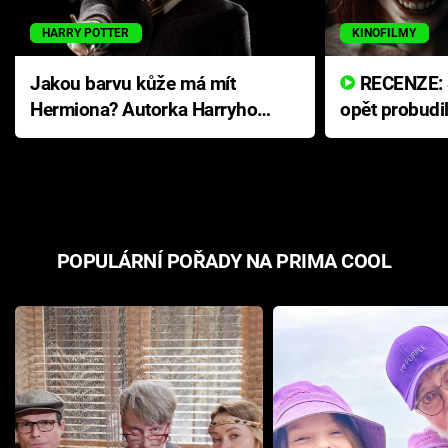
HARRY POTTER
KINOFILMY
Jakou barvu kůže má mít
RECENZE: Smrtelné zlo se
Hermiona? Autorka Harryho
opět probudi
Pottera přišla s ráznou
přichází s n
odpovědí
hororovou n
POPULÁRNÍ POŘADY NA PRIMA COOL