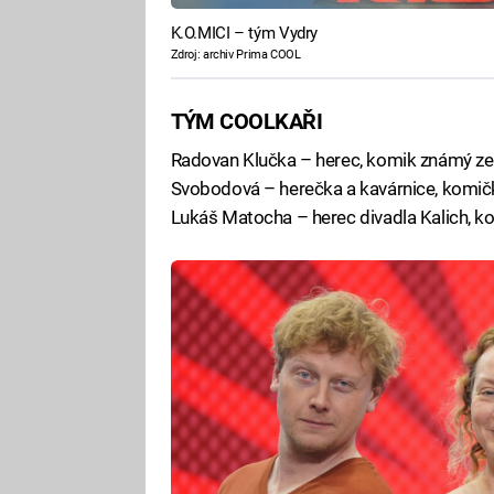
K.O.MICI – tým Vydry
Zdroj: archiv Prima COOL
TÝM COOLKAŘI
Radovan Klučka – herec, komik známý z
Svobodová – herečka a kavárnice, komi
Lukáš Matocha – herec divadla Kalich,