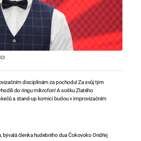
ICI
ovizačním disciplínám za pochodu! Za svůj tým
vhodili do ringu mikrofon! A sošku Zlatého
ři skečů a stand-up komici budou v improvizačním
a, bývalá členka hudebního dua Čokovoko Ondřej