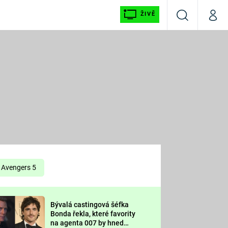
ŽIVĚ
Vyhledávání
Můj p
Prima+
É
CNN Prima NEWS
E
Prima FRESH
ŠÍ
Prima LIVING
E
Prima Ženy
Avengers 5
Prima LAJK
Bývalá castingová šéfka
OOL
Bonda řekla, které favority
Sledujte nás
na agenta 007 by hned