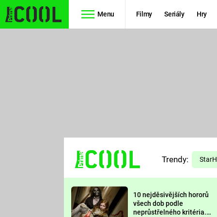
Menu
Filmy
Seriály
Hry
Seriály
Filmy
SIMPSONOVI
STAR WARS
HVĚZDNÁ
AVENGERS
BRÁNA
RYCHLE A
TEORIE
ZBĚSILE 10
Trendy:
VELKÉHO
Star
PREDÁTOR
TŘESKU
10 nejděsivějších hororů
FUTURAMA
všech dob podle
neprůstřelného kritéria.