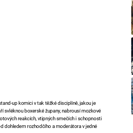
stand-up komici v tak těžké disciplíně, jakou je
áří svléknou boxerské župany, nabrousí mozkové
hotových reakcích, vtipných smečích i schopnosti
 pod dohledem rozhodčího a moderátora v jedné