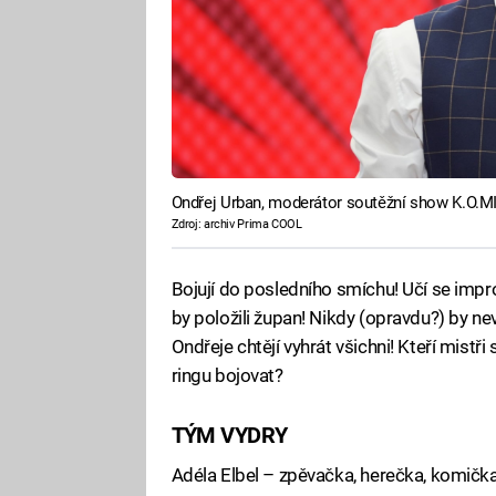
Ondřej Urban, moderátor soutěžní show K.O.M
Zdroj: archiv Prima COOL
Bojují do posledního smíchu! Učí se impr
by položili župan! Nikdy (opravdu?) by ne
Ondřeje chtějí vyhrát všichni! Kteří mist
ringu bojovat?
TÝM VYDRY
Adéla Elbel – zpěvačka, herečka, komičk