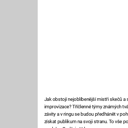
Jak obstojí nejoblíbenější mistři skečů a 
improvizace? Tříčlenné týmy známých tv
závity a v ringu se budou předhánět v po
získat publikum na svoji stranu. To vše