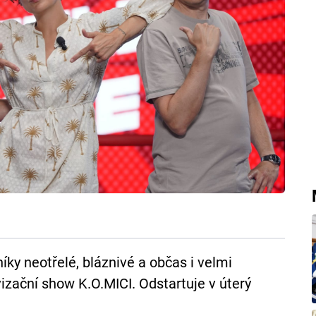
ky neotřelé, bláznivé a občas i velmi
zační show K.O.MICI. Odstartuje v úterý