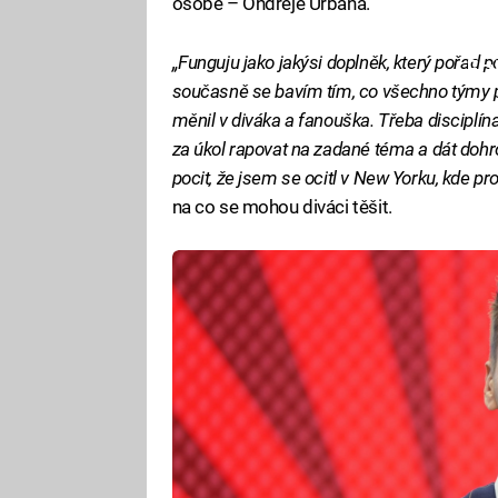
osobě – Ondřeje Urbana.
„Funguju jako jakýsi doplněk, který pořad p
Fa
současně se bavím tím, co všechno týmy p
měnil v diváka a fanouška. Třeba disciplína
za úkol rapovat na zadané téma a dát dohr
pocit, že jsem se ocitl v New Yorku, kde pro
na co se mohou diváci těšit.