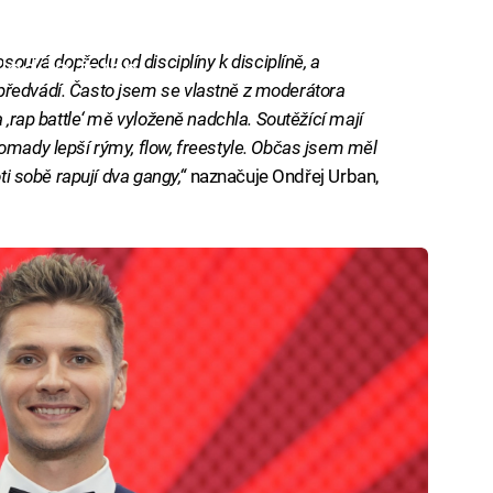
osouvá dopředu od disciplíny k disciplíně, a
iled to fetch
ředvádí. Často jsem se vlastně z moderátora
 ‚rap battle‘ mě vyloženě nadchla. Soutěžící mají
omady lepší rýmy, flow, freestyle. Občas jsem měl
ti sobě rapují dva gangy,“
naznačuje Ondřej Urban,