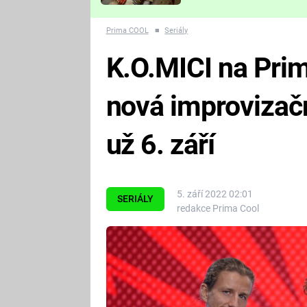
Které děsivé pecky vám
nejvíc zvednou tep?
Prima COOL
■
Seriály
K.O.MICI na Pri
nová improvizač
už 6. září
5. září 2022 02:01
SERIÁLY
redakce Prima Cool