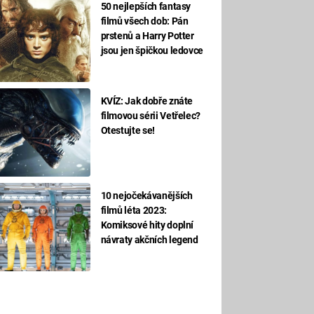
50 nejlepších fantasy
filmů všech dob: Pán
prstenů a Harry Potter
jsou jen špičkou ledovce
KVÍZ: Jak dobře znáte
filmovou sérii Vetřelec?
Otestujte se!
10 nejočekávanějších
filmů léta 2023:
Komiksové hity doplní
návraty akčních legend