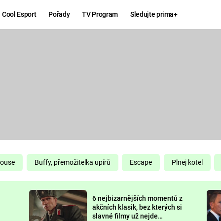
Cool Esport
Pořady
TV Program
Sledujte prima+
Hry
Zábava
MAFIA
ZÁBAVN
GALERI
GTA 6
NEJLEP
KINGDOM
KOMEDI
COME:
DELIVERANCE
CHUCK
House
Buffy, přemožitelka upírů
Escape
Plnej kotel
NORRIS
ESPORT
6 nejbizarnějších momentů z
DEADP
akčních klasik, bez kterých si
slavné filmy už nejde