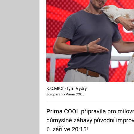
K.O.MICI - tým Vydry
Zdroj: archiv Prima COOL
Prima COOL připravila pro milovní
důmyslné zábavy původní improvi
6. září ve 20:15!