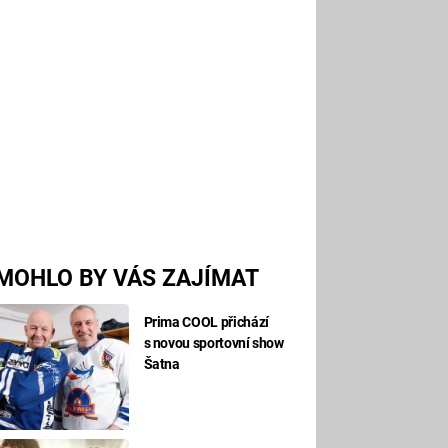
MOHLO BY VÁS ZAJÍMAT
Prima COOL přichází
s novou sportovní show
Šatna