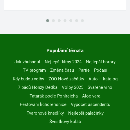
Populární témata
Jak zhubnout
Nejlepší filmy 2024
Nejlepší horory
TV program
Změna času
Partie
Počasí
Kdy budou volby
ZOO Nové začátky
Auto – katalog
7 pádů Honzy Dědka
Volby 2025
Svařené víno
Tatarák podle Pohlreicha
Aloe vera
Pěstování lichořeřišnice
Výpočet ascendentu
Tvarohové knedlíky
Nejlepší palačinky
Švestkový koláč