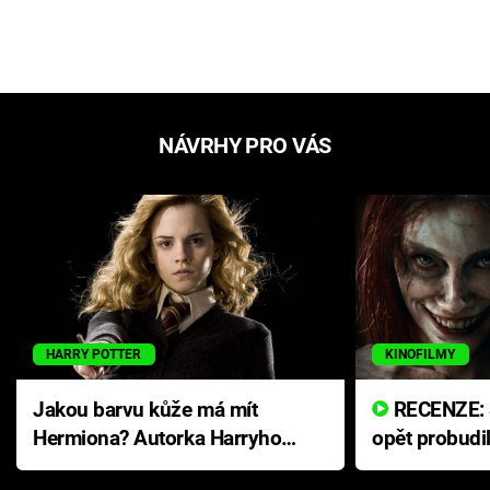
NÁVRHY PRO VÁS
HARRY POTTER
KINOFILMY
Jakou barvu kůže má mít
RECENZE: Smrtelné zlo se
Hermiona? Autorka Harryho
opět probudi
Pottera přišla s ráznou
přichází s n