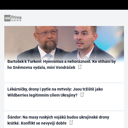
Bartošek k Turkovi: Hyenismus a nehoráznost. Ke stíhání by
ho Sněmovna vydala, míní Vondráček
Lékárničky, drony i pytle na mrtvoly: Jsou tržiště jako
Wildberries legitimním cílem Ukrajiny?
Šándor: Na masy ruských vojáků budou ukrajinské drony
krátké. Konflikt se nevyvíjí dobře