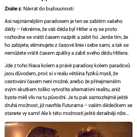
Znáte z
: Návrat do budoucnosti
Asi nejznámějším paradoxem je ten se zabitím vašeho
dědy – řekněme, že váš děda byl Hitler a vy se proto
rozhodne se vrátit časem nazpět a zabít ho. Jenže tím, že
ho zabijete, eliminujete z časové linie i sebe sami, a tak se
nemůžete vrátit časem zpátky a zabít svého dědu Hitlera.
Jde z toho hlava kolem a právě paradoxy kolem paradoxů
jsou důvodem, proč si v reálu většina fyziků myslí, že
cestování časem není možné, anebo že přinejmenším
svým skutkem toliko vytvoříte alternativní realitu, aniž
byste měli vliv na tu původní. Je tu pak samozřejmě ještě
druhá možnost, již navrhla Futurama – vaším dědečkem se
stanete vy sami! Ale k této možnosti ještě detailněji níže...