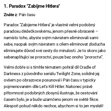
1. Paradox "Zabijme Hitlera"
Znáte z
: Pán času
Paradox "Zabijeme Hitlera" je vlastně velmi podobný
paradoxu dědečkovskému, jenom přesně obráceně –
namísto toho, abyste svým návratem eliminovali sami
sebe, naopak svým návratem s cílem eliminovat zloducha
eliminujete důvod své cesty do minulosti. Je to skoro jako
sebenaplňující se proroctví, pouze bez onoho "proroctví".
Velmi dobře si s tímhle tématem pohrál díl Cradle of
Darkness z původního seriálu Twilight Zone, solidně jej
ovšem po obrazovce posunoval i Pán času v typicky
pojmenovaném díle Let's Kill Hitler. Nakonec právě
přítomnost podobných zlosynů ilustruje, že cestování
časem bylo, je a bude uzamčeno jenom ve světě fikce.
Alespoň pokud někdo nechce, abychom si to jen mysleli!