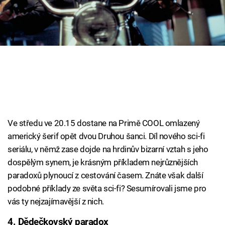
Cool Esport
Pořady
TV Program
Sledujte prima+
Přihlášení
Ve středu ve 20.15 dostane na Primě COOL omlazený
americký šerif opět dvou Druhou šanci. Díl nového sci-fi
seriálu, v němž zase dojde na hrdinův bizarní vztah s jeho
Sledujte nás
dospělým synem, je krásným příkladem nejrůznějších
paradoxů plynoucí z cestování časem. Znáte však další
podobné příklady ze světa sci-fi? Sesumírovali jsme pro
vás ty nejzajímavější z nich.
4. Dědečkovský paradox