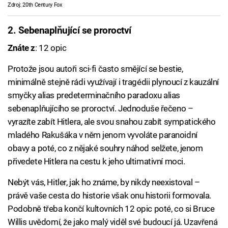
Zdroj: 20th Century Fox
2. Sebenaplňující se proroctví
Znáte z
: 12 opic
Protože jsou autoři sci-fi často smějící se bestie,
minimálně stejně rádi využívají i tragédii plynoucí z kauzální
smyčky alias predeterminačního paradoxu alias
sebenaplňujícího se proroctví. Jednoduše řečeno –
vyrazíte zabít Hitlera, ale svou snahou zabít sympatického
mladého Rakušáka v něm jenom vyvoláte paranoidní
obavy a poté, co z nějaké souhry náhod selžete, jenom
přivedete Hitlera na cestu k jeho ultimativní moci.
Nebýt vás, Hitler, jak ho známe, by nikdy neexistoval –
právě vaše cesta do historie však onu historii formovala.
Podobně třeba končí kultovních 12 opic poté, co si Bruce
Willis uvědomí, že jako malý viděl své budoucí já. Uzavřená