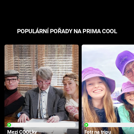
odpovědí
hororovou n
POPULÁRNÍ POŘADY NA PRIMA COOL
PŘEHRÁT
PŘEHRÁT
Mezi COOLky
Fotr na tripu