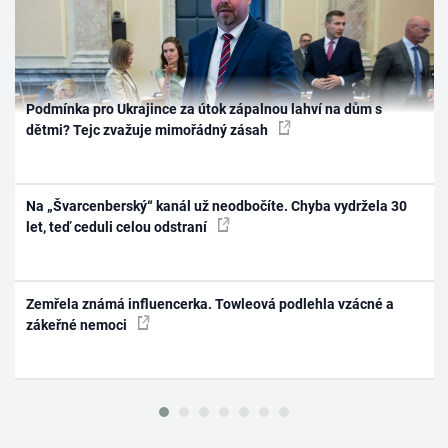
Podmínka pro Ukrajince za útok zápalnou lahví na dům s
dětmi? Tejc zvažuje mimořádný zásah
Na „Švarcenberský“ kanál už neodbočíte. Chyba vydržela 30
let, teď ceduli celou odstraní
Zemřela známá influencerka. Towleová podlehla vzácné a
zákeřné nemoci