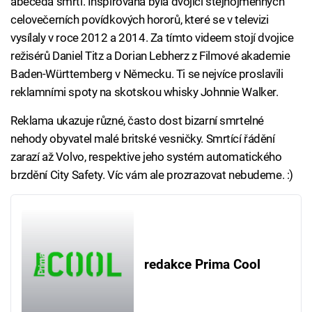
abeceda smrti. Inspirována byla dvojicí stejnojmenných
celovečerních povídkových hororů, které se v televizi
vysílaly v roce 2012 a 2014. Za tímto videem stojí dvojice
režisérů Daniel Titz a Dorian Lebherz z Filmové akademie
Baden-Württemberg v Německu. Ti se nejvíce proslavili
reklamními spoty na skotskou whisky Johnnie Walker.
Reklama ukazuje různé, často dost bizarní smrtelné
nehody obyvatel malé britské vesničky. Smrtící řádění
zarazí až Volvo, respektive jeho systém automatického
brzdění City Safety. Víc vám ale prozrazovat nebudeme. :)
redakce Prima Cool