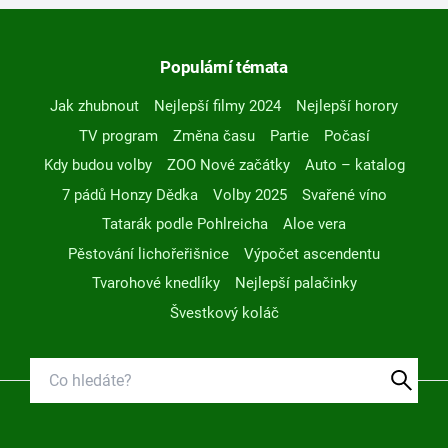
Populární témata
Jak zhubnout
Nejlepší filmy 2024
Nejlepší horory
TV program
Změna času
Partie
Počasí
Kdy budou volby
ZOO Nové začátky
Auto – katalog
7 pádů Honzy Dědka
Volby 2025
Svařené víno
Tatarák podle Pohlreicha
Aloe vera
Pěstování lichořeřišnice
Výpočet ascendentu
Tvarohové knedlíky
Nejlepší palačinky
Švestkový koláč