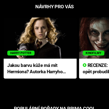
NÁVRHY PRO VÁS
HARRY POTTER
KINOFILMY
Jakou barvu kůže má mít
RECENZE: Smrtelné zlo se
Hermiona? Autorka Harryho
opět probudi
Pottera přišla s ráznou
přichází s n
odpovědí
hororovou n
POPULÁRNÍ POŘADY NA PRIMA COOL