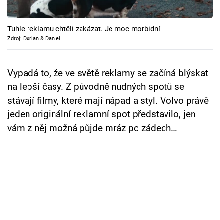
Cool Esport
Tuhle reklamu chtěli zakázat. Je moc morbidní
Pořady
Zdroj: Dorian & Daniel
TV Program
Vypadá to, že ve světě reklamy se začíná blýskat
Sledujte prima+
na lepší časy. Z původně nudných spotů se
stávají filmy, které mají nápad a styl. Volvo právě
Přihlášení
jeden originální reklamní spot představilo, jen
vám z něj možná půjde mráz po zádech…
Sledujte nás