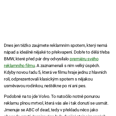
Dnes jen těžko zaujmete reklamním spotem, který nemá
nápad a ideálně nějaké to překvapení. Dobře to dělá třeba
BMW, které před pár dny odvysílalo
premiéru svého
reklamního filmu
. A zaznamenali s ním velký úspěch.
Kdyby novou řadu 5, která ve filmu hraje jednu z hlavních
rolí, odprezentovali klasickým spotem s nějakou
usměvavou rodinkou, neštěkne po ní ani pes.
Podobně na to jde Volvo. To natočilo notně ponurou
reklamu plnou mrtvol, která vás ale i tak donutí se usmát.
Jmenuje se ABC of dead, tedy v překladu něco jako