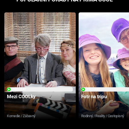
PŘEHRÁT
PŘEHRÁT
Mezi COOLky
Fotr na tripu
Komedie / Zábavný
Rodinný / Reality / Cestopisný