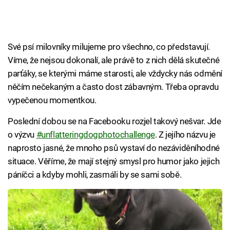
Své psí milovníky milujeme pro všechno, co představují.
Víme, že nejsou dokonalí, ale právě to z nich dělá skutečné
parťáky, se kterými máme starosti, ale vždycky nás odmění
něčím nečekaným a často dost zábavným. Třeba opravdu
vypečenou momentkou.
Poslední dobou se na Facebooku rozjel takový nešvar. Jde
o výzvu
#unflatteringdogphotochallenge
. Z jejího názvu je
naprosto jasné, že mnoho psů vystaví do nezáviděníhodné
situace. Věříme, že mají stejný smysl pro humor jako jejich
páníčci a kdyby mohli, zasmáli by se sami sobě.