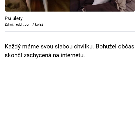
Cool Esport
Psí úlety
Pořady
Zdroj: reddit.com / koláž
TV Program
Každý máme svou slabou chvilku. Bohužel občas
Sledujte prima+
skončí zachycená na internetu.
Přihlášení
Sledujte nás