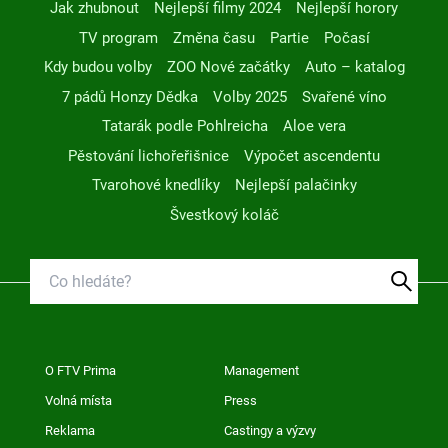
Jak zhubnout
Nejlepší filmy 2024
Nejlepší horory
TV program
Změna času
Partie
Počasí
Kdy budou volby
ZOO Nové začátky
Auto – katalog
7 pádů Honzy Dědka
Volby 2025
Svařené víno
Tatarák podle Pohlreicha
Aloe vera
Pěstování lichořeřišnice
Výpočet ascendentu
Tvarohové knedlíky
Nejlepší palačinky
Švestkový koláč
O FTV Prima
Management
Volná místa
Press
Reklama
Castingy a výzvy