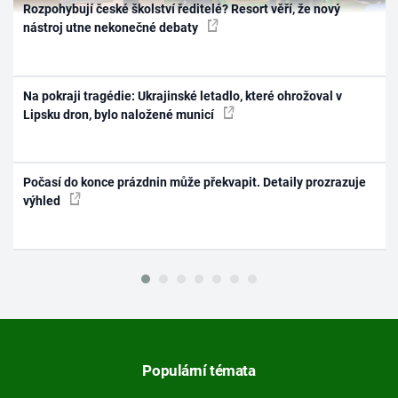
Rozpohybují české školství ředitelé? Resort věří, že nový
nástroj utne nekonečné debaty
Na pokraji tragédie: Ukrajinské letadlo, které ohrožoval v
Lipsku dron, bylo naložené municí
Počasí do konce prázdnin může překvapit. Detaily prozrazuje
výhled
Populární témata