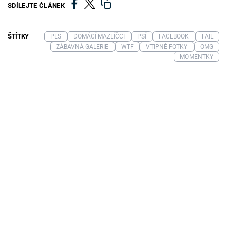
SDÍLEJTE ČLÁNEK
ŠTÍTKY
PES
DOMÁCÍ MAZLÍČCI
PSÍ
FACEBOOK
FAIL
ZÁBAVNÁ GALERIE
WTF
VTIPNÉ FOTKY
OMG
MOMENTKY