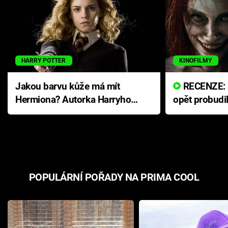
HARRY POTTER
KINOFILMY
Jakou barvu kůže má mít
RECENZE: Smrtelné zlo se
Hermiona? Autorka Harryho
opět probudi
Pottera přišla s ráznou
přichází s n
odpovědí
hororovou n
POPULÁRNÍ POŘADY NA PRIMA COOL