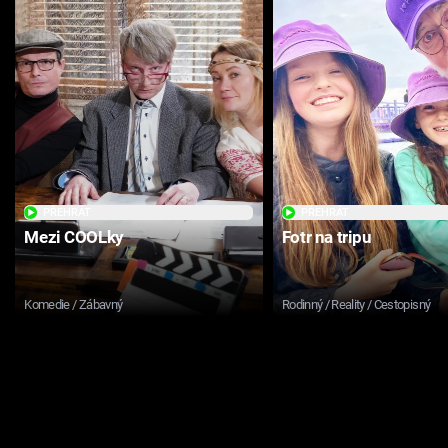
PŘEHRÁT
PŘEHRÁT
Mezi COOLky
Fotr na tripu
Komedie / Zábavný
Rodinný / Reality / Cestopisný