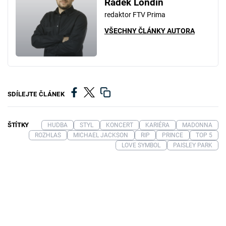
Radek Londin
redaktor FTV Prima
VŠECHNY ČLÁNKY AUTORA
SDÍLEJTE ČLÁNEK
ŠTÍTKY
HUDBA
STYL
KONCERT
KARIÉRA
MADONNA
ROZHLAS
MICHAEL JACKSON
RIP
PRINCE
TOP 5
LOVE SYMBOL
PAISLEY PARK