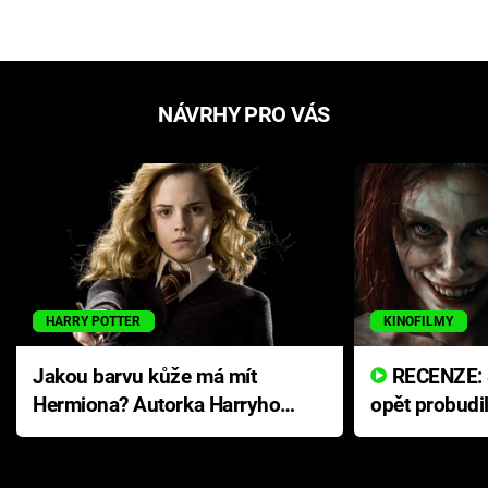
NÁVRHY PRO VÁS
HARRY POTTER
KINOFILMY
Jakou barvu kůže má mít
RECENZE: Smrtelné zlo se
Hermiona? Autorka Harryho
opět probudi
Pottera přišla s ráznou
přichází s n
odpovědí
hororovou n