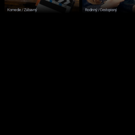
Komedie / Zábavný
Rodinný / Cestopisný