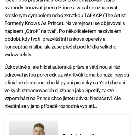
svobody používat jméno Prince a začal se označovat
kresleným symbolem nebo zkratkou TAFKAP (The Artist
Formerly Knows As Prince). Na veřejnosti se objevoval s
nápisem „Otrok“ na tváři. Po několikaletém nezávislém
období, kdy tvořil prazvláštní funkové operety a
konceptuální alba, ale zase přešel pod křídla velkého
vydavatelství.
Úzkostlivě si ale hlídal autorská práva a většinou si rád
udržoval jistou porci exkluzivity. Kvůli tomu bohužel nejsou
oficiálně dostupné jeho klipy ani písničky na YouTube ani
velkých streamovacích službách jako Spotify, takže
vzpomínání na Prince chce jistou dávku hledačství. Ale
hledání se v jeho případě rozhodně vyplatí…