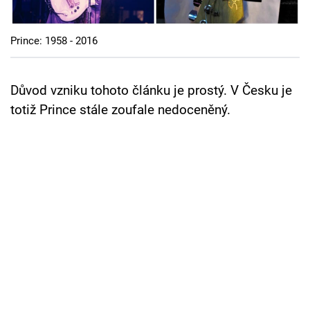
Cool Esport
Prince: 1958 - 2016
Pořady
TV Program
Důvod vzniku tohoto článku je prostý. V Česku je
totiž Prince stále zoufale nedoceněný.
Sledujte prima+
Přihlášení
Sledujte nás