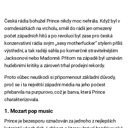
Česká rádia bohužel Prince nikdy moc nehrála. Když byl v
osmdesátkách na vrcholu, směl do rádií jen omezený
počet západních hitů a po revoluci byl zase pro česká
konzervativní rádia svým „sexy motherfucker“ stylem příliš
výstřední, a tak raději sáhla po komerčně stravitelnějším
Jacksonovi nebo Madonně. Přitom na západě byl uznáván
hudebními kritiky a zároveň trhal prodejní rekordy.
Proto vůbec neuškodí si připomenout základní důvody,
proč se i ta největší západní média na jeho počest
přebarvila na purpurovo, což je barva, která Prince
charakterizovala.
1. Mozart pop music
Prince je bezesporu označován za jednoho z nejlepších