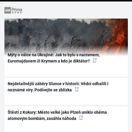
Mýty o válce na Ukrajině: Jak to bylo s nacismem,
Euromajdanem či Krymem a kdo je diktátor?
Nejdetailnější záběry Slunce v historii: Vědci odhalili i
neznámé víry. Podívejte se zblízka
Štěstí z Kokury: Město velké jako Plzeň uniklo oběma
atomovým bombám, zasáhla náhoda