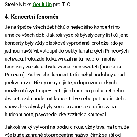
Stevie Nicks
Get It Up
pro TLC
4. Koncertní fenomén
Je na špičce všech žebříčků o nejlepšího koncertního
umělce všech dob. Jakkoli vysoké bývaly ceny lístků, jeho
koncerty byly vždy bleskově vyprodané, protože kdo je
jednou navštívil, vstoupil do sekty fanatických Princových
uctívačů. Pokaždé, když vyrazil na turné, pro mnohé
fanoušky začala aktivita zvaná Princewatch (honba za
Princem). Žádný jeho koncert totiž nebyl podobný a rád
překvapoval. Nikdy nebylo jisté, v doprovodu jakých
muzikantů vystoupí – jestli jich bude na pódiu pět nebo
dvacet a zda bude mít koncert dvě nebo pět hodin. Jeho
show ale vždycky byly koncipované jako rafinovaná
hudební pouť, psychedelický zážitek a karneval.
Jakkoli velký vytvořil na pódiu cirkus, vždy trval na tom, že
vše bude zahrané stoprocentně naživo, čímž se liší od