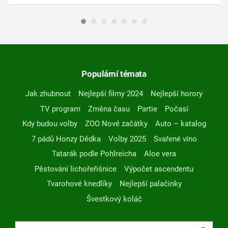
Populární témata
Jak zhubnout
Nejlepší filmy 2024
Nejlepší horory
TV program
Změna času
Partie
Počasí
Kdy budou volby
ZOO Nové začátky
Auto – katalog
7 pádů Honzy Dědka
Volby 2025
Svařené víno
Tatarák podle Pohlreicha
Aloe vera
Pěstování lichořeřišnice
Výpočet ascendentu
Tvarohové knedlíky
Nejlepší palačinky
Švestkový koláč