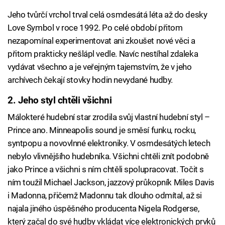
Jeho tvůrčí vrchol trval celá osmdesátá léta až do desky
Love Symbol v roce 1992. Po celé období přitom
nezapomínal experimentovat ani zkoušet nové věci a
přitom prakticky nešlápl vedle. Navíc nestíhal zdaleka
vydávat všechno a je veřejným tajemstvím, že v jeho
archívech čekají stovky hodin nevydané hudby.
2. Jeho styl chtěli všichni
Málokteré hudební star zrodila svůj vlastní hudební styl –
Prince ano. Minneapolis sound je směsí funku, rocku,
syntpopu a novovlnné elektroniky. V osmdesátých letech
nebylo vlivnějšího hudebníka. Všichni chtěli znít podobně
jako Prince a všichni s ním chtěli spolupracovat. Točit s
ním toužil Michael Jackson, jazzový průkopník Miles Davis
i Madonna, přičemž Madonnu tak dlouho odmítal, až si
najala jiného úspěšného producenta Nigela Rodgerse,
který začal do své hudby vkládat více elektronických prvků