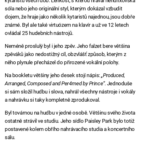
kytaristů všech dob. Lehkost, s kterou hrával hendrixovská
sóla nebo jeho originální styl, kterým dokázal vzbudit
dojem, že hraje jako několik kytaristů najednou, jsou dobře
známé. Byl ale také virtuózem na klavír a už ve 12 letech
ovládal 25 hudebních nástrojů.
Neméně proslulý byl i jeho zpěv. Jeho falzet bere většina
zpěváků jako nedostižný cíl, obzvlášť způsob, kterým z
něho plynule přecházel do přirozené vokální polohy.
Na bookletu většiny jeho desek stojí nápis:
„Produced,
Arranged, Composed and Per4med by Prince“.
Jednoduše
si sám složil hudbu i slova, nahrál všechny nástroje i vokály
a nahrávku si taky kompletně zprodukoval.
Byl továrnou na hudbu v jedné osobě. Většinu svého života
ostatně strávil ve studiu. Jeho sídlo Paisley Park bylo totiž
postavené kolem obřího nahrávacího studia a koncertního
sálu.