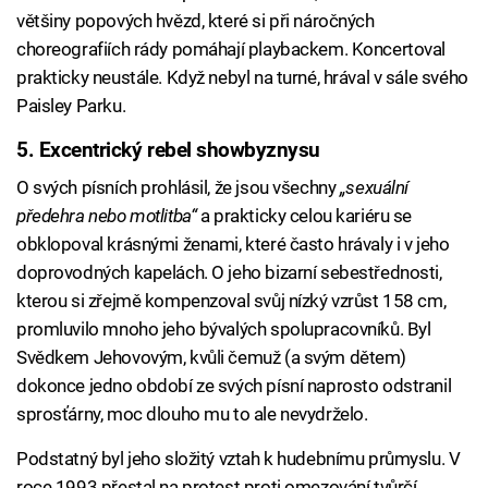
většiny popových hvězd, které si při náročných
choreografiích rády pomáhají playbackem. Koncertoval
prakticky neustále. Když nebyl na turné, hrával v sále svého
Paisley Parku.
5. Excentrický rebel showbyznysu
O svých písních prohlásil, že jsou všechny
„sexuální
předehra nebo motlitba“
a prakticky celou kariéru se
obklopoval krásnými ženami, které často hrávaly i v jeho
doprovodných kapelách. O jeho bizarní sebestřednosti,
kterou si zřejmě kompenzoval svůj nízký vzrůst 158 cm,
promluvilo mnoho jeho bývalých spolupracovníků. Byl
Svědkem Jehovovým, kvůli čemuž (a svým dětem)
dokonce jedno období ze svých písní naprosto odstranil
sprosťárny, moc dlouho mu to ale nevydrželo.
Podstatný byl jeho složitý vztah k hudebnímu průmyslu. V
roce 1993 přestal na protest proti omezování tvůrčí