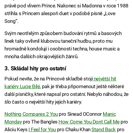
právě pod vlivem Prince. Nakonec si Madonna v roce 1988
střihla s Princem alespoň duet v podobě písně „Love
Song“.
Svým neotřelým způsobem budování rytmů a basových
linek taky ovlivnil klubovou taneční hudbu, proto mu
hromadně kondolují i osobnosti techna, house music a
mnoha dalších okrajovějších žánrů.
3. Skládal hity pro ostatní
Pokud nevíte, že na Princově skladbě stojí
největší hit
kariéry Lucie Bílé
, pak je třeba připomenout ještě některé
další písničky, které napsal pro ostatní. Nebylo náhodou, že
šlo často o největší hity jejich kariéry.
Nothing Compares 2 You
pro Sinead OConnor
Manic
Monday
pro The Bangles
How Come You Dont Call Me
pro
Aliciu Keys
I Feel for You
pro Chaku Khan
Stand Back
pro