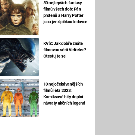
50 nejlepších fantasy
filmů všech dob: Pán
prstenů a Harry Potter
jsou jen špičkou ledovce
KVÍZ: Jak dobře znáte
filmovou sérii Vetřelec?
Otestujte se!
10 nejočekávanějších
filmů léta 2023:
Komiksové hity doplní
návraty akčních legend