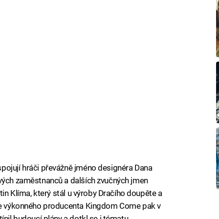
pojují hráči převážně jméno designéra Dana
ových zaměstnanců a dalších zvučných jmen
tin Klíma, který stál u výroby Dračího doupěte a
zice výkonného producenta Kingdom Come pak v
ínil budoucí plány a dotkl se i tématu