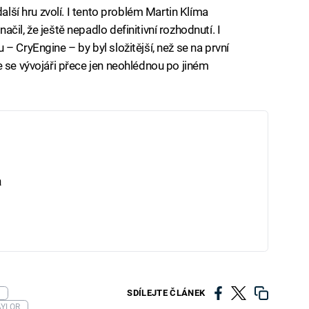
další hru zvolí. I tento problém Martin Klíma
il, že ještě nepadlo definitivní rozhodnutí. I
– CryEngine – by byl složitější, než se na první
e se vývojáři přece jen neohlédnou po jiném
a
SDÍLEJTE ČLÁNEK
AYLOR