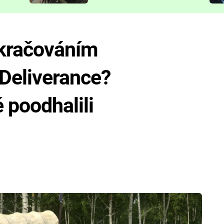
představit
okračováním
Deliverance?
 poodhalili