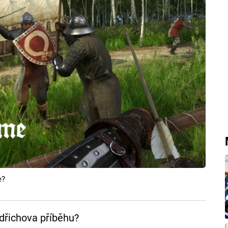
e?
dřichova příběhu?