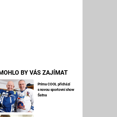
MOHLO BY VÁS ZAJÍMAT
Prima COOL přichází
s novou sportovní show
Šatna