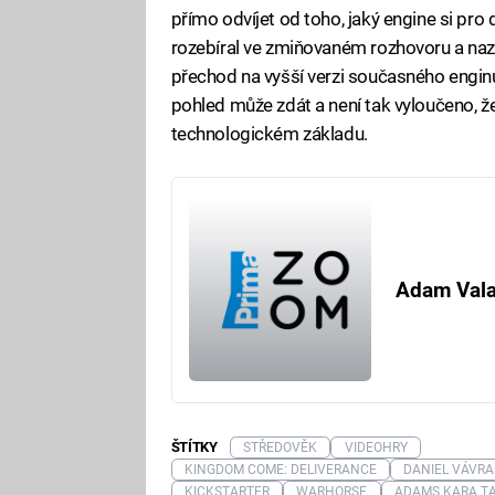
přímo odvíjet od toho, jaký engine si pro 
rozebíral ve zmiňovaném rozhovoru a naznač
přechod na vyšší verzi současného enginu 
pohled může zdát a není tak vyloučeno, ž
technologickém základu.
Adam Val
ŠTÍTKY
STŘEDOVĚK
VIDEOHRY
KINGDOM COME: DELIVERANCE
DANIEL VÁVRA
KICKSTARTER
WARHORSE
ADAMS KARA T