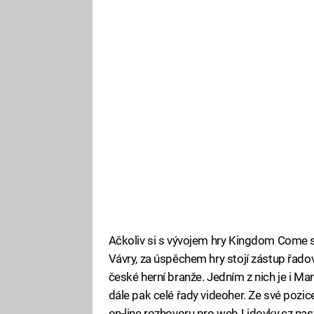
Ačkoliv si s vývojem hry Kingdom Come s
Vávry, za úspěchem hry stojí zástup řad
české herní branže. Jedním z nich je i Mar
dále pak celé řady videoher. Ze své po
on-line rozhovoru pro web Lidovky.cz nast