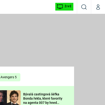
ŽIVĚ
Vyhledávání
Můj p
Prima+
É
CNN Prima NEWS
E
Prima FRESH
ŠÍ
Prima LIVING
E
Prima Ženy
Avengers 5
Prima LAJK
Bývalá castingová šéfka
OOL
Bonda řekla, které favority
Sledujte nás
na agenta 007 by hned