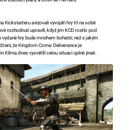
Kickstarteru avizovali vývojáři hry tři na sobě
i své rozhodnutí upravili, když jim KCD rostlo pod
m vydané hry bude mnohem bohatší, než s jakým
vědčení, že Kingdom Come: Deliverance je
n Klíma dnes vysvětlil celou situaci úplně jinak.