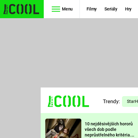
Menu
Filmy
Seriály
Hry
Seriály
Filmy
SIMPSONOVI
STAR WARS
HVĚZDNÁ
AVENGERS
BRÁNA
RYCHLE A
TEORIE
ZBĚSILE 10
Trendy:
VELKÉHO
Star
PREDÁTOR
TŘESKU
10 nejděsivějších hororů
FUTURAMA
všech dob podle
neprůstřelného kritéria.