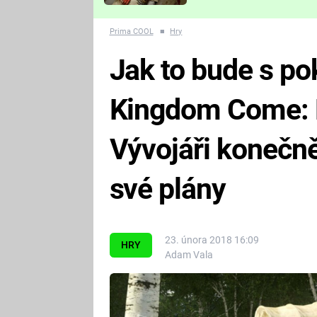
Které děsivé pecky vám
nejvíc zvednou tep?
Prima COOL
■
Hry
Jak to bude s p
Kingdom Come: 
Vývojáři konečně
své plány
23. února 2018 16:09
HRY
Adam Vala