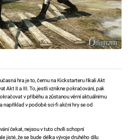
časná hra je to, čemu na Kickstarteru říkali Akt
Akt II a III. To, jestli vznikne pokračování, pak
 pokračovat v příběhu a zůstanou věrní aktuálnímu
a například v podobě sci-fi akční hry se od
í čekat, nejsou v tuto chvíli schopní
ale jisté, že se bude délka vývoje druhého dílu