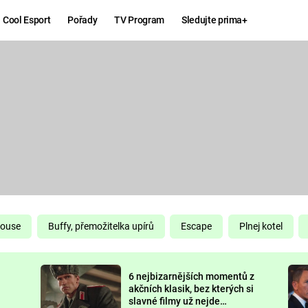
Cool Esport
Pořady
TV Program
Sledujte prima+
Hry
Zábava
MAFIA
ZÁBAVN
GALERI
GTA 6
NEJLEP
KINGDOM
KOMEDI
COME:
DELIVERANCE
CHUCK
House
Buffy, přemožitelka upírů
Escape
Plnej kotel
NORRIS
ESPORT
6 nejbizarnějších momentů z
DEADP
akčních klasik, bez kterých si
slavné filmy už nejde