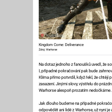
Kingdom Come: Deliverance
Zdroj: Warhorse
Na dotaz jednoho z fanoušků uvedl, že sou
I, případné pokračování pak bude zahrnovat 
Klíma přímo potvrdil, když řekl, že chtějí
zasazení. Jinými slovy, výstřelu do prázdn
Warhorse alespoň prozatím nedočkáme.
Jak dlouho budeme na případné pokračován
odpovědět ani lidé z Warhorse, už nyní je 