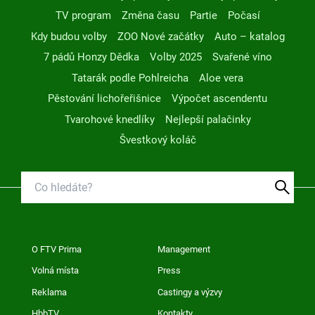
TV program
Změna času
Partie
Počasí
Kdy budou volby
ZOO Nové začátky
Auto – katalog
7 pádů Honzy Dědka
Volby 2025
Svařené víno
Tatarák podle Pohlreicha
Aloe vera
Pěstování lichořeřišnice
Výpočet ascendentu
Tvarohové knedlíky
Nejlepší palačinky
Švestkový koláč
O FTV Prima
Management
Volná místa
Press
Reklama
Castingy a výzvy
HbbTV
Kontakty