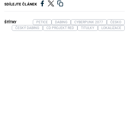
SDÍLEJTE ČLÁNEK
ŠTÍTKY
PETICE
DABING
CYBERPUNK 2077
ČESKO
ČESKÝ DABING
CD PROJEKT RED
TITULKY
LOKALIZACE