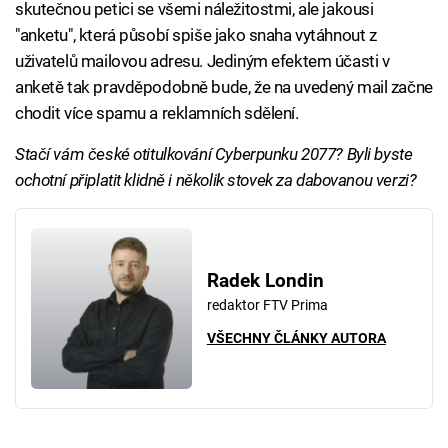
skutečnou petici se všemi náležitostmi, ale jakousi
"anketu", která působí spiše jako snaha vytáhnout z
uživatelů mailovou adresu. Jediným efektem účasti v
anketě tak pravděpodobně bude, že na uvedený mail začne
chodit více spamu a reklamních sdělení.
Stačí vám české otitulkování Cyberpunku 2077? Byli byste
ochotní připlatit klidně i několik stovek za dabovanou verzi?
Radek Londin
redaktor FTV Prima
VŠECHNY ČLÁNKY AUTORA