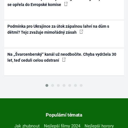
se opřela do Evropské komise
Podmínka pro Ukrajince za útok zápalnou lahví na dům s
dětmi? Tejc zvažuje mimořádný zásah
Na „Švarcenberský“ kanál už neodbočíte. Chyba vydržela 30
let, teď ceduli celou odstraní
Populární témata
Jak zhubnout
Nejlepší filmy 2024
Nejlepší horory