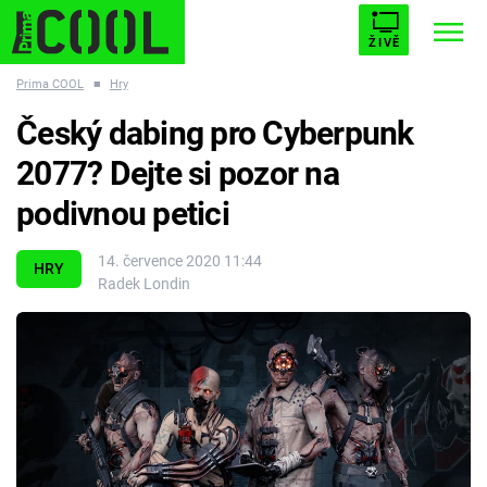
ŽIVĚ
Prima COOL
■
Hry
STARHOUSE
BUFFY, PŘEMOŽITELKA UPÍRŮ
Trendy:
Český dabing pro Cyberpunk
ESCAPE
PLNEJ KOTEL
AVENGERS 5
2077? Dejte si pozor na
podivnou petici
14. července 2020 11:44
HRY
Radek Londin
Témata
Filmy
Seriály
Hry