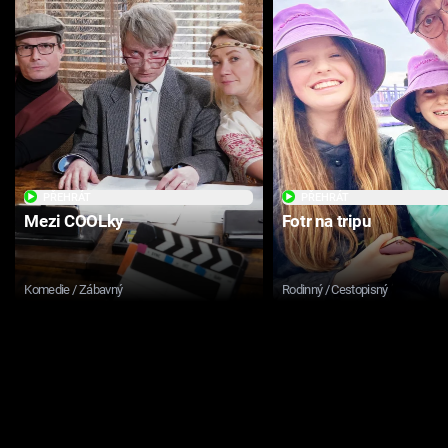
PŘEHRÁT
PŘEHRÁT
Mezi COOLky
Fotr na tripu
Komedie / Zábavný
Rodinný / Cestopisný