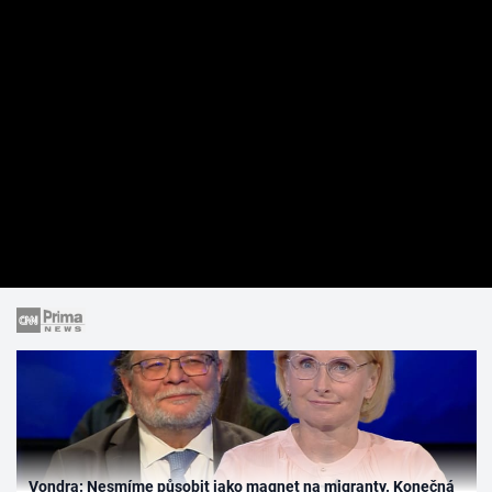
Vondra: Nesmíme působit jako magnet na migranty. Konečná