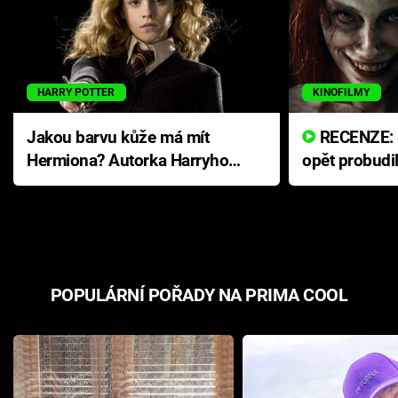
HARRY POTTER
KINOFILMY
Jakou barvu kůže má mít
RECENZE: Smrtelné zlo se
Hermiona? Autorka Harryho
opět probudi
Pottera přišla s ráznou
přichází s n
odpovědí
hororovou n
POPULÁRNÍ POŘADY NA PRIMA COOL