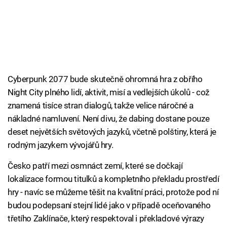
Cyberpunk 2077 bude skutečně ohromná hra z obřího
Night City plného lidí, aktivit, misí a vedlejších úkolů - což
znamená tisíce stran dialogů, takže velice náročné a
nákladné namluvení. Není divu, že dabing dostane pouze
deset největších světových jazyků, včetně polštiny, která je
rodným jazykem vývojářů hry.
Česko patří mezi osmnáct zemí, které se dočkají
lokalizace formou titulků a kompletního překladu prostředí
hry - navíc se můžeme těšit na kvalitní práci, protože pod ní
budou podepsaní stejní lidé jako v případě oceňovaného
třetího Zaklínače, který respektoval i překladové výrazy