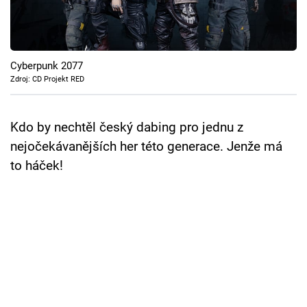
Cool Esport
Pořady
Cyberpunk 2077
TV Program
Zdroj: CD Projekt RED
Sledujte prima+
Kdo by nechtěl český dabing pro jednu z
nejočekávanějších her této generace. Jenže má
Přihlášení
to háček!
Sledujte nás