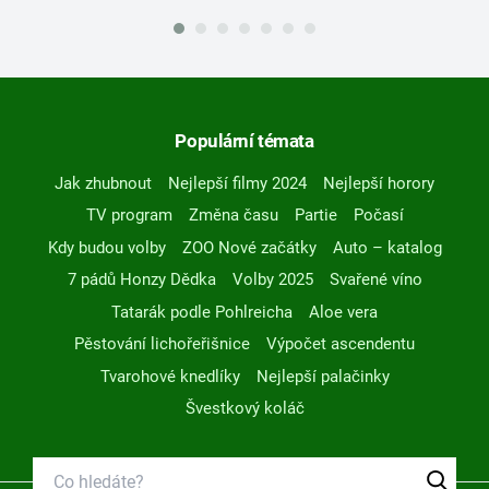
Populární témata
Jak zhubnout
Nejlepší filmy 2024
Nejlepší horory
TV program
Změna času
Partie
Počasí
Kdy budou volby
ZOO Nové začátky
Auto – katalog
7 pádů Honzy Dědka
Volby 2025
Svařené víno
Tatarák podle Pohlreicha
Aloe vera
Pěstování lichořeřišnice
Výpočet ascendentu
Tvarohové knedlíky
Nejlepší palačinky
Švestkový koláč