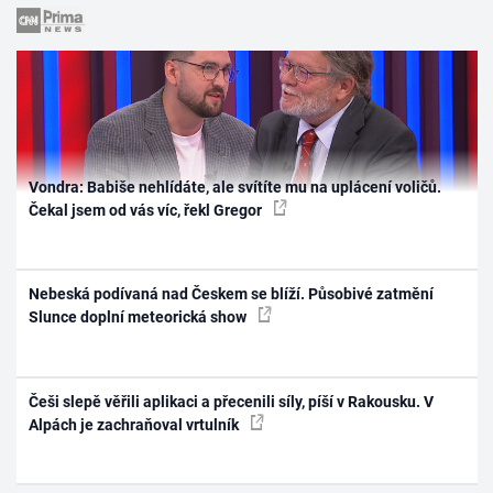
Vondra: Babiše nehlídáte, ale svítíte mu na uplácení voličů.
Čekal jsem od vás víc, řekl Gregor
Nebeská podívaná nad Českem se blíží. Působivé zatmění
Slunce doplní meteorická show
Češi slepě věřili aplikaci a přecenili síly, píší v Rakousku. V
Alpách je zachraňoval vrtulník