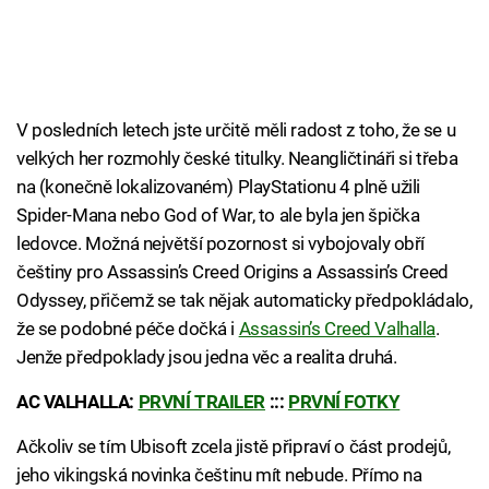
V posledních letech jste určitě měli radost z toho, že se u
velkých her rozmohly české titulky. Neangličtináři si třeba
na (konečně lokalizovaném) PlayStationu 4 plně užili
Spider-Mana nebo God of War, to ale byla jen špička
ledovce. Možná největší pozornost si vybojovaly obří
češtiny pro Assassin’s Creed Origins a Assassin’s Creed
Odyssey, přičemž se tak nějak automaticky předpokládalo,
že se podobné péče dočká i
Assassin’s Creed Valhalla
.
Jenže předpoklady jsou jedna věc a realita druhá.
AC VALHALLA:
PRVNÍ TRAILER
:::
PRVNÍ FOTKY
Ačkoliv se tím Ubisoft zcela jistě připraví o část prodejů,
jeho vikingská novinka češtinu mít nebude. Přímo na