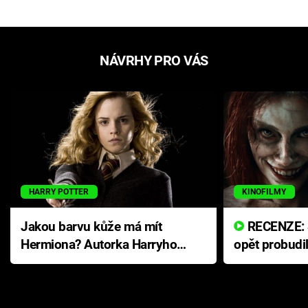
NÁVRHY PRO VÁS
HARRY POTTER
KINOFILMY
Jakou barvu kůže má mít
RECENZE: Smrtelné zlo se
Hermiona? Autorka Harryho
opět probudi
Pottera přišla s ráznou
přichází s n
odpovědí
hororovou n