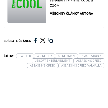
šéfeditor FTV Prima, COOL &
ZOOM
VŠECHNY ČLÁNKY AUTORA
SDÍLEJTE ČLÁNEK
ŠTÍTKY
TWITTER
ČESKÉ HRY
SPIDER-MAN
PLAYSTATION 4
UBISOFT ENTERTAINMENT
ASSASSIN'S CREED
ASSASSIN’S CREED
ASSASSIN’S CREED VALHALLA