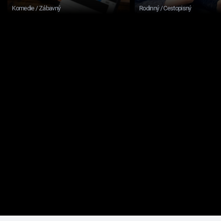
Komedie / Zábavný
Rodinný / Cestopisný