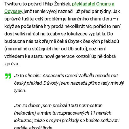
Twitteru to potvrdil Filip Ženíšek,
překladatel Origins a
Odyssey
, jenž tenhle vývoj naznačil už před pár týdny. Jak
správně tušíte, celý problém je finančního charakteru – i
když se počeštěné hry prodá několikrát víc, pořád to není
dost velký nárůst na to, aby se lokalizace vyplatila. Do
budoucna nás tak zřejmě čeká úbytek českých překladů
(minimálně u stěžejních her od Ubisoftu), což není
vzhledem ke startu nové generace konzolí úplně dobrá
zpráva.
Je to oficiální: Assassin's Creed Valhalla nebude mít
český překlad. Důvody jsem naznačil přímo tady minulý
týden.
Jen za duben jsem přeložil 1000 normostran
(nekecám) a mám tu rozpracovaných 11 herních
lokalizací, takže s mými překlady se budete setkávat i
nadále, akorát jinde.