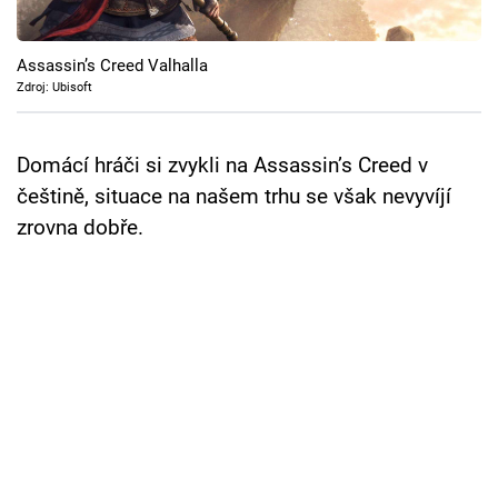
Cool Esport
Assassin’s Creed Valhalla
Pořady
Zdroj: Ubisoft
TV Program
Domácí hráči si zvykli na Assassin’s Creed v
Sledujte prima+
češtině, situace na našem trhu se však nevyvíjí
zrovna dobře.
Přihlášení
Sledujte nás