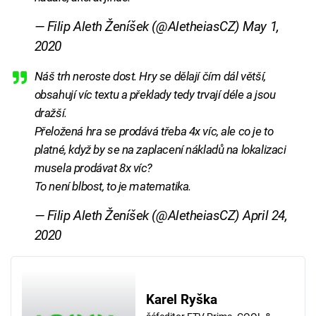
— Filip Aleth Ženíšek (@AletheiasCZ)
May 1,
2020
Náš trh neroste dost. Hry se dělají čím dál větší,
obsahují víc textu a překlady tedy trvají déle a jsou
dražší.
Přeložená hra se prodává třeba 4x víc, ale co je to
platné, když by se na zaplacení nákladů na lokalizaci
musela prodávat 8x víc?
To není blbost, to je matematika.
— Filip Aleth Ženíšek (@AletheiasCZ)
April 24,
2020
Karel Ryška