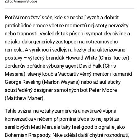
Zdroj: Amazon Studios
Potěší množství scén, kde se nechají vyznít a dohrát
protichůdné emoce včetně momentů nejistoty, nervozity
nebo trapnosti. Výsledek tak působí sympaticky civilně a
ne jako další generický zástupce mainstreamového
řemesla. A vyniknou i vedlejší a hezky charakterizované
postavy – výřečný branďák Howard White (Chris Tucker),
Jordanův pořádně výbušný agent David Falk (Chris
Messina), slavný kouč a Vaccarův věrný mentor i kamarád
George Raveling (Marlon Wayans) nebo až autisticky
soustředěný designér samotných bot Peter Moore
(Matthew Maher).
Tahle svižná, na vztahy zaměřená a nevtíravě vtipná
konverzačka v něčem připomíná třeba to nejlepší ze
seriálových Mad Men, ale taky feel-good biografie jako
Bohemian Rhapsody. Nike udělal další chytré rozhodnutí,