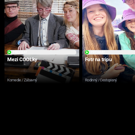
PŘEHRÁT
PŘEHRÁT
Mezi COOLky
Fotr na tripu
Komedie / Zábavný
Rodinný / Cestopisný