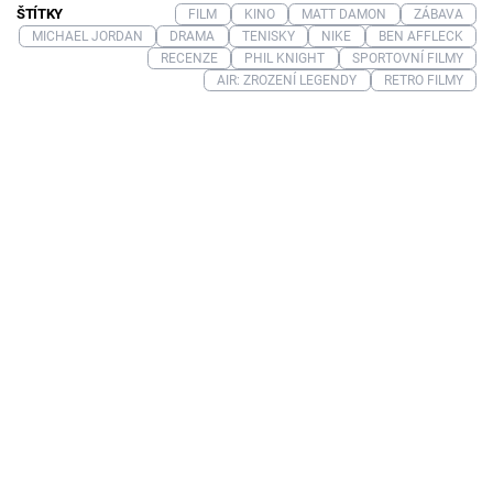
ŠTÍTKY
FILM
KINO
MATT DAMON
ZÁBAVA
MICHAEL JORDAN
DRAMA
TENISKY
NIKE
BEN AFFLECK
RECENZE
PHIL KNIGHT
SPORTOVNÍ FILMY
AIR: ZROZENÍ LEGENDY
RETRO FILMY