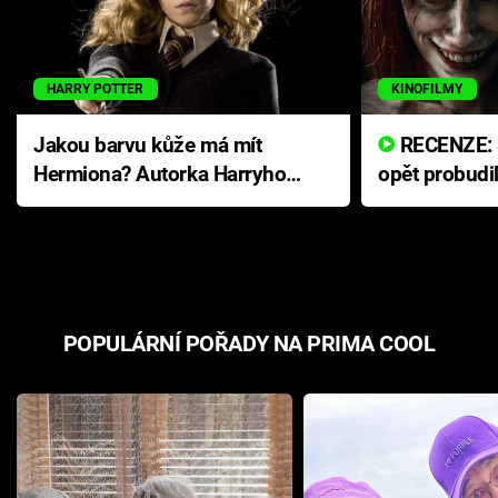
HARRY POTTER
KINOFILMY
Jakou barvu kůže má mít
RECENZE: Smrtelné zlo se
Hermiona? Autorka Harryho
opět probudi
Pottera přišla s ráznou
přichází s n
odpovědí
hororovou n
POPULÁRNÍ POŘADY NA PRIMA COOL