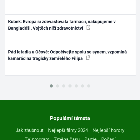
Kubek: Evropa si zdevastovala farmacii, nakupujeme v
Bangladéši. Vojtěch ničí zdravotnictví
Pád letadla u Očové: Odpočívejte spolu se synem, vzpomíná
kamarád na tragicky zemřelého Filipa
Populární témata
Jak zhubnout
Nejlepší filmy 2024
Nejlepší horory
TV program
Změna času
Partie
Počasí