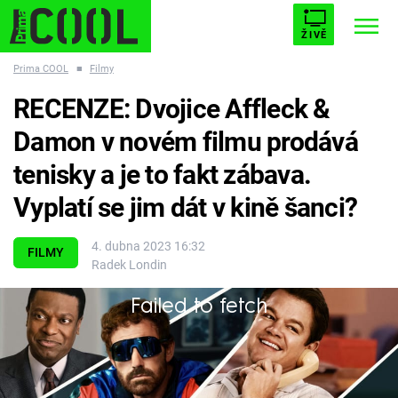
ŽIVĚ
Prima COOL
■
Filmy
STARHOUSE
BUFFY, PŘEMOŽITELKA UPÍRŮ
Trendy:
RECENZE: Dvojice Affleck &
ESCAPE
PLNEJ KOTEL
AVENGERS 5
Damon v novém filmu prodává
tenisky a je to fakt zábava.
Vyplatí se jim dát v kině šanci?
Témata
4. dubna 2023 16:32
FILMY
Radek Londin
Filmy
Failed to fetch
Vyprávět příběh o vzniku slavných tenisek nezní
Seriály
jako recept pro strhující film. Jak to tedy nakonec
Hry
dopadlo?