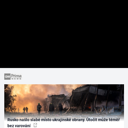
Rusko našlo slabé místo ukrajinské obrany. Útočit může téměř
bez varování