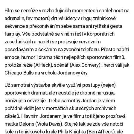
Film se nemůže v rozhodujících momentech spolehnout na
adrenalin, řev motorů, drtivé údery v ringu, tréninkové
sekvence s překonáváním sebe sama ani rytířská gesta
fairplay. Vše podstatné se v něm řeší v korporátních
zasedačkách a napětí se projevuje nervózním
posedáváním a čekáním na zvonění telefonu. Přesto nabízí
emoce, humor i drama těch nejlepších sportovních filmů,
protože režie (Affleck), scénář (Alex Convery) i herci válí jak
Chicago Bulls na vrcholu Jordanovy éry.
Už samotná výstavba skvěle využívá postupy (nejen)
sportovních dramat, ale neustále je drobně narušuje,
ironizuje a osvěžuje. Třeba samotný Jordan je v něm
pořádně vidět jen v montážích skutečných archivních
záběrů. Hlavním Jordanem je ve filmu totiž jeho prozíravá
matka Deloris (Viola Davis). Stejně tak se zde vše netočí
kolem teniskového krále Phila Knighta (Ben Affleck), ale