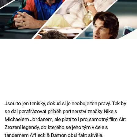
Cool Esport
Pořady
TV Program
Sledujte prima+
Přihlášení
Sledujte nás
Jsou to jen tenisky, dokud si je neobuje ten pravý. Tak by
se dal parafrázovat příběh partnerství značky Nike s
Michaelem Jordanem, ale platí to i pro samotný film Air:
Zrození legendy, do kterého se jeho tým v čele s
tandemem Affleck & Damon obul fakt skvěle.