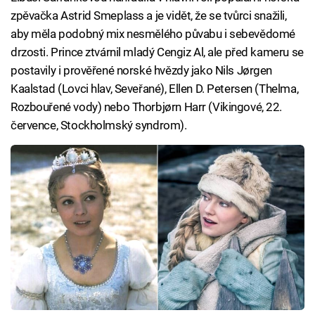
zpěvačka Astrid Smeplass a je vidět, že se tvůrci snažili,
aby měla podobný mix nesmělého půvabu i sebevědomé
drzosti. Prince ztvárnil mladý Cengiz Al, ale před kameru se
postavily i prověřené norské hvězdy jako Nils Jørgen
Kaalstad (Lovci hlav, Seveřané), Ellen D. Petersen (Thelma,
Rozbouřené vody) nebo Thorbjørn Harr (Vikingové, 22.
července, Stockholmský syndrom).