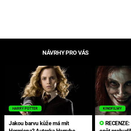
NÁVRHY PRO VÁS
HARRY POTTER
KINOFILMY
Jakou barvu kůže má mít
RECENZE: Smrtelné zlo se