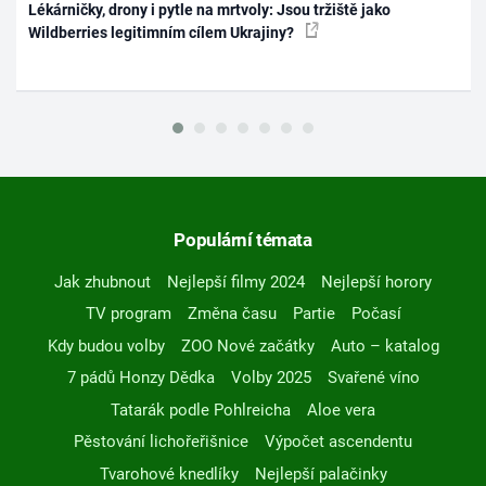
Lékárničky, drony i pytle na mrtvoly: Jsou tržiště jako
Wildberries legitimním cílem Ukrajiny?
Populární témata
Jak zhubnout
Nejlepší filmy 2024
Nejlepší horory
TV program
Změna času
Partie
Počasí
Kdy budou volby
ZOO Nové začátky
Auto – katalog
7 pádů Honzy Dědka
Volby 2025
Svařené víno
Tatarák podle Pohlreicha
Aloe vera
Pěstování lichořeřišnice
Výpočet ascendentu
Tvarohové knedlíky
Nejlepší palačinky