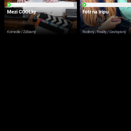
PŘEHRÁT
PŘEHRÁT
Mezi COOLky
Fotr na tripu
Komedie / Zábavný
Rodinný / Reality / Cestopisný