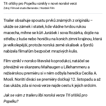
Tři oříšky pro Popelku vznikly v nové norské verzi
Zdroj: Filmové studio Barrandov / Nordisk Film
Trailer obsahuje spoustu prvků známých z originálu –
ukáže se zámek i statek, kde vládne tvrdou rukou
macecha, mihne se kůň Jurášek i sova Rozárka, dojde na
střelbu z kuše nebo honičku na koních zimní krajinou, která
je velkolepější, protože norská země skalisek a fjordů
nabízela filmařům bezpočet mrazivých kulis.
Film vznikl v norsko-litevské koprodukci, natáčel se
převážně ve skanzenu Maihaugen u Lillehammeru a
režisérskou premiéru si v něm odbyla herečka Cecilia A.
Mosli. Norští diváci se premiéry dočkají 12. listopadu a až
čas ukáže, zda si nová verze najde cestu k jejich srdcím.
Jak se vám z traileru líbí norská verze Tří oříšků pro
Popelku?