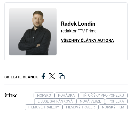
Radek Londin
redaktor FTV Prima
VŠECHNY ČLÁNKY AUTORA
SDÍLEJTE ČLÁNEK
ŠTÍTKY
NORSKO
POHÁDKA
TŘI OŘÍŠKY PRO POPELKU
LIBUŠE ŠAFRÁNKOVÁ
NOVÁ VERZE
POPELKA
FILMOVÉ TRAILERY
FILMOVÝ TRAILER
NORSKÝ FILM