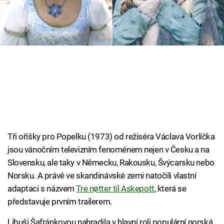
Cool Esport
Pořady
TV Program
Sledujte prima+
Přihlášení
Tři oříšky pro Popelku (1973) od režiséra Václava Vorlíčka
jsou vánočním televizním fenoménem nejen v Česku a na
Sledujte nás
Slovensku, ale taky v Německu, Rakousku, Švýcarsku nebo
Norsku. A právě ve skandinávské zemi natočili vlastní
adaptaci s názvem
Tre nøtter til Askepott
, která se
představuje prvním trailerem.
Libuši Šafránkovou nahradila v hlavní roli populární norská