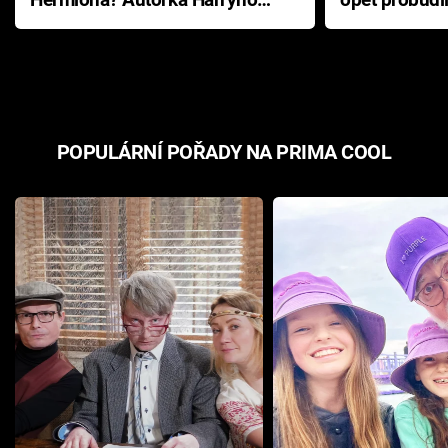
Hermiona? Autorka Harryho
opět probudi
Pottera přišla s ráznou
přichází s n
odpovědí
hororovou n
POPULÁRNÍ POŘADY NA PRIMA COOL