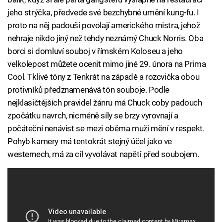
jeho strýčka, předvede své bezchybné umění kung-fu. I
proto na něj padouši povolají amerického mistra, jehož
nehraje nikdo jiný než tehdy neznámý Chuck Norris. Oba
borci si domluví souboj v římském Koloseu a jeho
velkolepost můžete ocenit mimo jiné 29. února na Prima
Cool. Tklivé tóny z Tenkrát na západě a rozcvička obou
protivníků předznamenává tón souboje. Podle
nejklasičtějších pravidel žánru má Chuck coby padouch
zpočátku navrch, nicméně síly se brzy vyrovnají a
počáteční nenávist se mezi oběma muži mění v respekt.
Pohyb kamery má tentokrát stejný účel jako ve
westernech, má za cíl vyvolávat napětí před soubojem.