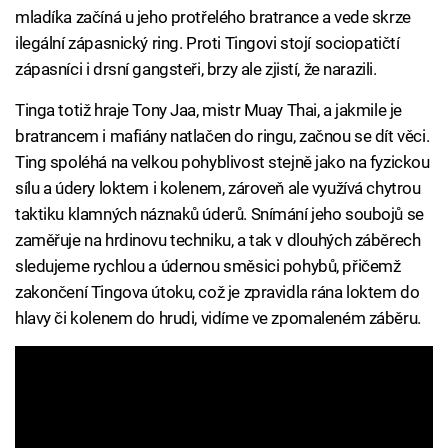
mladíka začíná u jeho protřelého bratrance a vede skrze
ilegální zápasnický ring. Proti Tingovi stojí sociopatičtí
zápasníci i drsní gangsteři, brzy ale zjistí, že narazili.
Tinga totiž hraje Tony Jaa, mistr Muay Thai, a jakmile je
bratrancem i mafiány natlačen do ringu, začnou se dít věci.
Ting spoléhá na velkou pohyblivost stejně jako na fyzickou
sílu a údery loktem i kolenem, zároveň ale využívá chytrou
taktiku klamných náznaků úderů. Snímání jeho soubojů se
zaměřuje na hrdinovu techniku, a tak v dlouhých záběrech
sledujeme rychlou a údernou směsici pohybů, přičemž
zakončení Tingova útoku, což je zpravidla rána loktem do
hlavy či kolenem do hrudi, vidíme ve zpomaleném záběru.