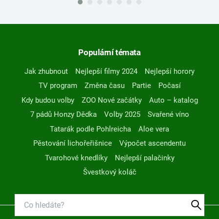
Populární témata
Jak zhubnout
Nejlepší filmy 2024
Nejlepší horory
TV program
Změna času
Partie
Počasí
Kdy budou volby
ZOO Nové začátky
Auto – katalog
7 pádů Honzy Dědka
Volby 2025
Svařené víno
Tatarák podle Pohlreicha
Aloe vera
Pěstování lichořeřišnice
Výpočet ascendentu
Tvarohové knedlíky
Nejlepší palačinky
Švestkový koláč