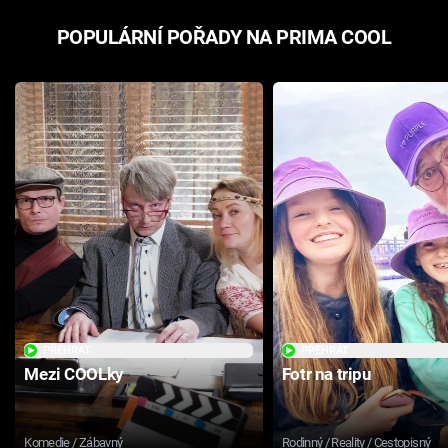
POPULÁRNÍ POŘADY NA PRIMA COOL
PŘEHRÁT
PŘEHRÁT
Mezi COOLky
Fotr na tripu
Komedie / Zábavný
Rodinný / Reality / Cestopisný