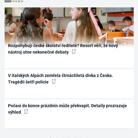
Rozpohybují české školství ředitelé? Resort věří, že nový
nástroj utne nekonečné debaty
V italských Alpách zemřela čtrnáctiletá dívka z Česka.
Tragédii šetří policie
Počasí do konce prázdnin může překvapit. Detaily prozrazuje
výhled