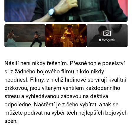
Cool Esport
Pořady
TV Program
8 fotografií
Sledujte prima+
Násilí není nikdy řešením. Přesně tohle poselství
Přihlášení
si z žádného bojového filmu nikdo nikdy
neodnesl. Filmy, v nichž hrdinové servírují kvalitní
držkovou, jsou vítaným ventilem každodenního
Sledujte nás
stresu a vyhledávanou zábavou na deštivá
odpoledne. Naštěstí je z čeho vybírat, a tak se
můžete podívat na výběr těch nejlepších bojových
scén.