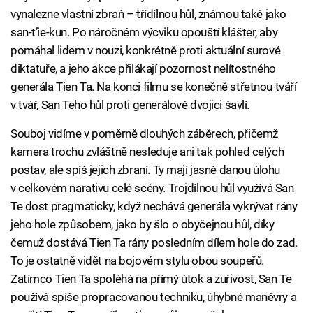
vynalezne vlastní zbraň – třídílnou hůl, známou také jako
san-t’ie-kun. Po náročném výcviku opouští klášter, aby
pomáhal lidem v nouzi, konkrétně proti aktuální surové
diktatuře, a jeho akce přilákají pozornost nelítostného
generála Tien Ta. Na konci filmu se konečně střetnou tváří
v tvář, San Teho hůl proti generálově dvojici šavlí.
Souboj vidíme v poměrně dlouhých záběrech, přičemž
kamera trochu zvláštně nesleduje ani tak pohled celých
postav, ale spíš jejich zbraní. Ty mají jasně danou úlohu
v celkovém narativu celé scény. Trojdílnou hůl využívá San
Te dost pragmaticky, když nechává generála vykrývat rány
jeho hole způsobem, jako by šlo o obyčejnou hůl, díky
čemuž dostává Tien Ta rány posledním dílem hole do zad.
To je ostatně vidět na bojovém stylu obou soupeřů.
Zatímco Tien Ta spoléhá na přímý útok a zuřivost, San Te
používá spíše propracovanou techniku, úhybné manévry a