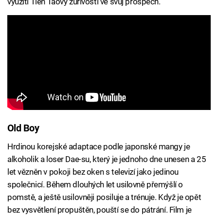
využití Tien Taovy zuřivosti ve svůj prospěch.
Old Boy
Hrdinou korejské adaptace podle japonské mangy je
alkoholik a loser Dae-su, který je jednoho dne unesen a 25
let vězněn v pokoji bez oken s televizí jako jedinou
společnicí. Během dlouhých let usilovně přemýšlí o
pomstě, a ještě usilovněji posiluje a trénuje. Když je opět
bez vysvětlení propuštěn, pouští se do pátrání. Film je