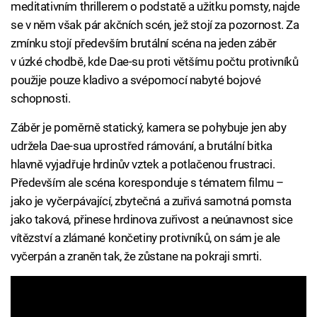
meditativním thrillerem o podstatě a užitku pomsty, najde
se v něm však pár akčních scén, jež stojí za pozornost. Za
zmínku stojí především brutální scéna na jeden záběr
v úzké chodbě, kde Dae-su proti většímu počtu protivníků
použije pouze kladivo a svépomocí nabyté bojové
schopnosti.
Záběr je poměrně statický, kamera se pohybuje jen aby
udržela Dae-sua uprostřed rámování, a brutální bitka
hlavně vyjadřuje hrdinův vztek a potlačenou frustraci.
Především ale scéna koresponduje s tématem filmu –
jako je vyčerpávající, zbytečná a zuřivá samotná pomsta
jako taková, přinese hrdinova zuřivost a neúnavnost sice
vítězství a zlámané končetiny protivníků, on sám je ale
vyčerpán a zraněn tak, že zůstane na pokraji smrti.