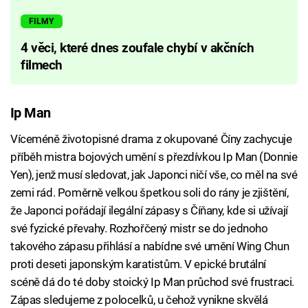
FILMY
4 věci, které dnes zoufale chybí v akčních
filmech
Ip Man
Víceméně životopisné drama z okupované Číny zachycuje
příběh mistra bojových umění s přezdívkou Ip Man (Donnie
Yen), jenž musí sledovat, jak Japonci ničí vše, co měl na své
zemi rád. Poměrně velkou špetkou soli do rány je zjištění,
že Japonci pořádají ilegální zápasy s Číňany, kde si užívají
své fyzické převahy. Rozhořčený mistr se do jednoho
takového zápasu přihlásí a nabídne své umění Wing Chun
proti deseti japonským karatistům. V epické brutální
scéně dá do té doby stoický Ip Man průchod své frustraci.
Zápas sledujeme z polocelků, u čehož vynikne skvělá