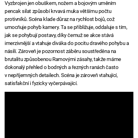
Vyzbrojen jen obuškem, nožem a bojovým uměním
pencak silat způsobí krvavá muka většímu počtu
protivníků. Scéna klade důraz na rychlost bojů, což
umocňuje pohyb kamery. Ta se přibližuje, oddaluje s tím,
jak se pohybují postavy, díky čemuž se akce stává
imerzivnější a vtahuje diváka do pocitu dravého pohybu a
násilí. Zároveň je pozornost záběru soustředěna na
brutalitu způsobenou Ramovými zásahy, takže máme
dokonalý přehled o bodných a řezných ranách často
v nepříjemných detailech. Scéna je zároveň vtahující,
satisfakční i fyzicky vyčerpávající.