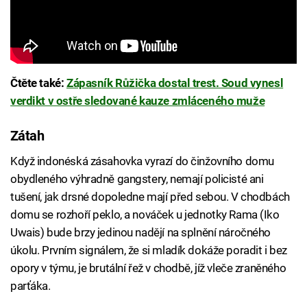
Čtěte také:
Zápasník Růžička dostal trest. Soud vynesl
verdikt v ostře sledované kauze zmláceného muže
Zátah
Když indonéská zásahovka vyrazí do činžovního domu
obydleného výhradně gangstery, nemají policisté ani
tušení, jak drsné dopoledne mají před sebou. V chodbách
domu se rozhoří peklo, a nováček u jednotky Rama (Iko
Uwais) bude brzy jedinou nadějí na splnění náročného
úkolu. Prvním signálem, že si mladík dokáže poradit i bez
opory v týmu, je brutální řež v chodbě, jíž vleče zraněného
parťáka.