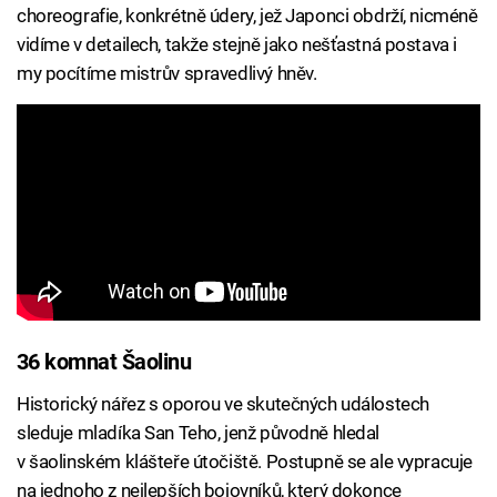
choreografie, konkrétně údery, jež Japonci obdrží, nicméně
vidíme v detailech, takže stejně jako nešťastná postava i
my pocítíme mistrův spravedlivý hněv.
36 komnat Šaolinu
Historický nářez s oporou ve skutečných událostech
sleduje mladíka San Teho, jenž původně hledal
v šaolinském klášteře útočiště. Postupně se ale vypracuje
na jednoho z nejlepších bojovníků, který dokonce