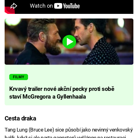
FILMY
Krvavý trailer nové akční pecky proti sobě
staví McGregora a Gyllenhaala
Cesta draka
Tang Lung (Bruce Lee) sice působí jako nevinný venkovský
balík, když si ale parta gangsterů vyšlápne na restauraci