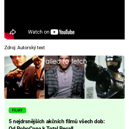
Zdroj: Autorský text
Failed to fetch
FILMY
5 nejdrsnějších akčních filmů všech dob:
Od RoboCopa k Total Recall