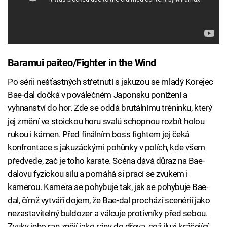
Baramui paiteo/Fighter in the Wind
Po sérii nešťastných střetnutí s jakuzou se mladý Korejec
Bae-dal dočká v poválečném Japonsku ponížení a
vyhnanství do hor. Zde se oddá brutálnímu tréninku, který
jej změní ve stoickou horu svalů schopnou rozbít holou
rukou i kámen. Před finálním boss fightem jej čeká
konfrontace s jakuzáckými pohůnky v polích, kde všem
předvede, zač je toho karate. Scéna dává důraz na Bae-
dalovu fyzickou sílu a pomáhá si prací se zvukem i
kamerou. Kamera se pohybuje tak, jak se pohybuje Bae-
dal, čímž vytváří dojem, že Bae-dal prochází scenérií jako
nezastavitelný buldozer a válcuje protivníky před sebou.
Zvuky jeho ran znějí jako rány do dřeva, což iluzi kráčející