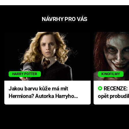
NÁVRHY PRO VÁS
HARRY POTTER
KINOFILMY
Jakou barvu kůže má mít
RECENZE: Smrtelné zlo se
Hermiona? Autorka Harryho
opět probudi
Pottera přišla s ráznou
přichází s n
odpovědí
hororovou n