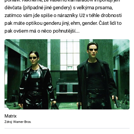
děvčata (případné jiné gendery) s velkýma prsama,
zatímco vám jde spíše o nárazníky. Už v téhle drobnosti
pak máte optikou genderu jiný, ehm, gender. Část lidí to
pak ovšem má o něco pohnutější….
Matrix
Zdroj: Warner Bros.