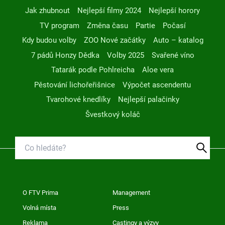
Jak zhubnout
Nejlepší filmy 2024
Nejlepší horory
TV program
Změna času
Partie
Počasí
Kdy budou volby
ZOO Nové začátky
Auto – katalog
7 pádů Honzy Dědka
Volby 2025
Svařené víno
Tatarák podle Pohlreicha
Aloe vera
Pěstování lichořeřišnice
Výpočet ascendentu
Tvarohové knedlíky
Nejlepší palačinky
Švestkový koláč
O FTV Prima
Management
Volná místa
Press
Reklama
Castingy a výzvy