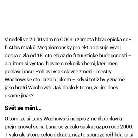
V neděli ve 20.00 vám na COOLu zamotá hlavu epická sci-
fi Atlas mraků. Megalomanský projekt popisuje vývoj
dobra a zla od 18. století až do futuristické budoucnosti –
a přitom si vystačí hlavně s několika herci, kteří mění
pohlaví i rasu! Pohlaví však slavně změnili i sestry
Wachowské stojící za bijákem – kdysi totiž byly známé
jako bratři Wachovští. Jak došlo k tomu, že jim dnes
říkáme jinak?
Svět se mění...
Failed to fetch
O tom, že si Larry Wachowski nejspíš změnil pohlaví a
přejmenoval se na Lanu, se začalo šuškat už po roce 2000.
Trvalo ale skoro celou dekádu, než to sourozenci hlídající si