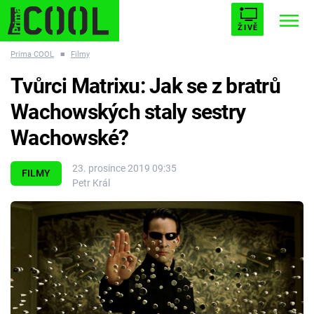
ŽIVĚ
Prima COOL
■
Filmy
STARHOUSE
BUFFY, PŘEMOŽITELKA UPÍRŮ
Trendy:
Tvůrci Matrixu: Jak se z bratrů
ESCAPE
PLNEJ KOTEL
AVENGERS 5
Wachowských staly sestry
Wachowské?
23. prosince 2019 09:35
FILMY
Petr Král
Témata
Filmy
Seriály
Hry