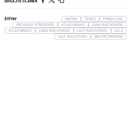
SDÍLEJTE ČLÁNEK
ŠTÍTKY
MATRIX
ČESKO
PRIMA COOL
VRCHOLNÝ STŘEDOVĚK
ATLAS MRAKŮ
LANA WACHOWSKI
ATLAS MRAKŮ
LANA WACHOWSKI
LILLY WACHOWSKI
LILLA
LILLY WACHOVSKI
MILTON DIAMOND