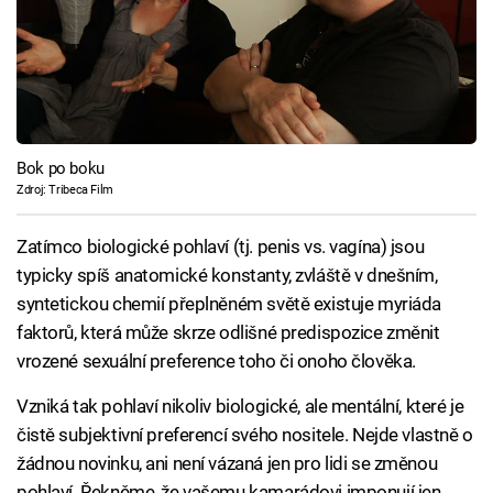
Bok po boku
Zdroj: Tribeca Film
Zatímco biologické pohlaví (tj. penis vs. vagína) jsou
typicky spíš anatomické konstanty, zvláště v dnešním,
syntetickou chemií přeplněném světě existuje myriáda
faktorů, která může skrze odlišné predispozice změnit
vrozené sexuální preference toho či onoho člověka.
Vzniká tak pohlaví nikoliv biologické, ale mentální, které je
čistě subjektivní preferencí svého nositele. Nejde vlastně o
žádnou novinku, ani není vázaná jen pro lidi se změnou
pohlaví. Řekněme, že vašemu kamarádovi imponují jen