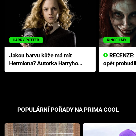
HARRY POTTER
KINOFILMY
Jakou barvu kůže má mít
RECENZE: Smrtelné zlo se
Hermiona? Autorka Harryho
opět probudi
Pottera přišla s ráznou
přichází s n
odpovědí
hororovou n
POPULÁRNÍ POŘADY NA PRIMA COOL