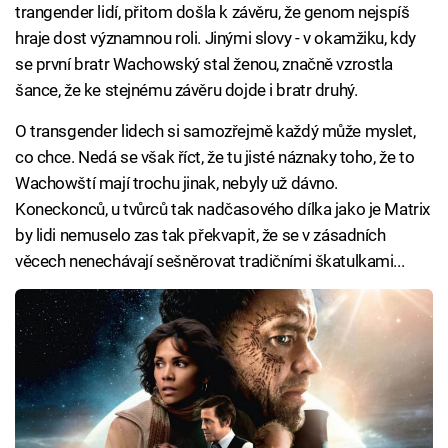
trangender lidí, přitom došla k závěru, že genom nejspíš
hraje dost významnou roli. Jinými slovy - v okamžiku, kdy
se první bratr Wachowský stal ženou, značně vzrostla
šance, že ke stejnému závěru dojde i bratr druhý.
O transgender lidech si samozřejmě každý může myslet,
co chce. Nedá se však říct, že tu jisté náznaky toho, že to
Wachowští mají trochu jinak, nebyly už dávno.
Koneckonců, u tvůrců tak nadčasového dílka jako je Matrix
by lidi nemuselo zas tak překvapit, že se v zásadních
věcech nenechávají sešněrovat tradičními škatulkami...