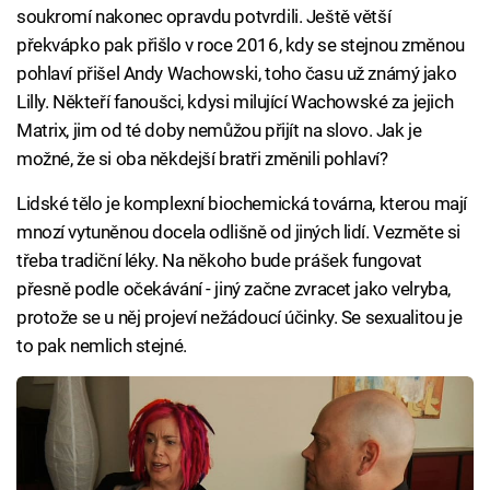
soukromí nakonec opravdu potvrdili. Ještě větší
překvápko pak přišlo v roce 2016, kdy se stejnou změnou
pohlaví přišel Andy Wachowski, toho času už známý jako
Lilly. Někteří fanoušci, kdysi milující Wachowské za jejich
Matrix, jim od té doby nemůžou přijít na slovo. Jak je
možné, že si oba někdejší bratři změnili pohlaví?
Lidské tělo je komplexní biochemická továrna, kterou mají
mnozí vytuněnou docela odlišně od jiných lidí. Vezměte si
třeba tradiční léky. Na někoho bude prášek fungovat
přesně podle očekávání - jiný začne zvracet jako velryba,
protože se u něj projeví nežádoucí účinky. Se sexualitou je
to pak nemlich stejné.