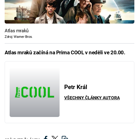
Atlas mraků
Zdroj: Warner Bros.
Atlas mraků začíná na Prima COOL v neděli ve 20.00.
Petr Král
VŠECHNY ČLÁNKY AUTORA