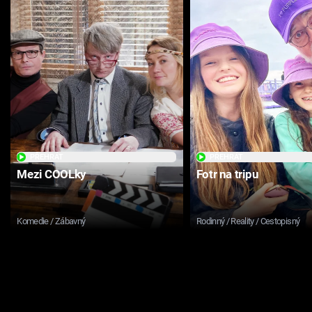
PŘEHRÁT
PŘEHRÁT
Mezi COOLky
Fotr na tripu
Komedie / Zábavný
Rodinný / Reality / Cestopisný