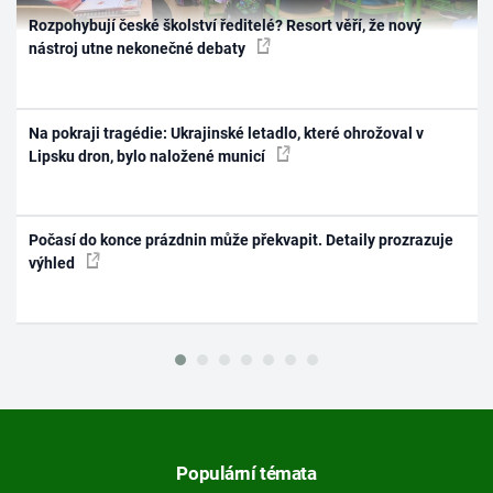
Rozpohybují české školství ředitelé? Resort věří, že nový
nástroj utne nekonečné debaty
Na pokraji tragédie: Ukrajinské letadlo, které ohrožoval v
Lipsku dron, bylo naložené municí
Počasí do konce prázdnin může překvapit. Detaily prozrazuje
výhled
Populární témata