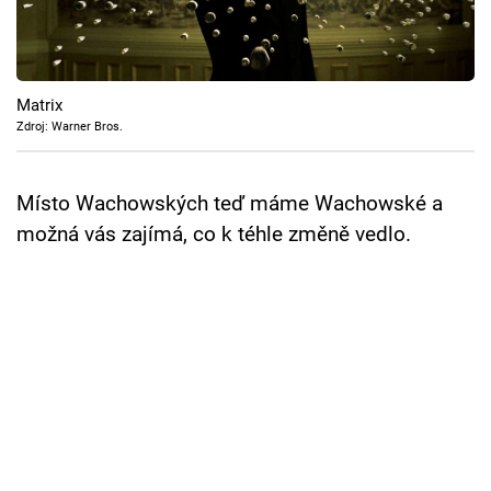
Cool Esport
Pořady
Matrix
TV Program
Zdroj: Warner Bros.
Sledujte prima+
Místo Wachowských teď máme Wachowské a
možná vás zajímá, co k téhle změně vedlo.
Přihlášení
Sledujte nás