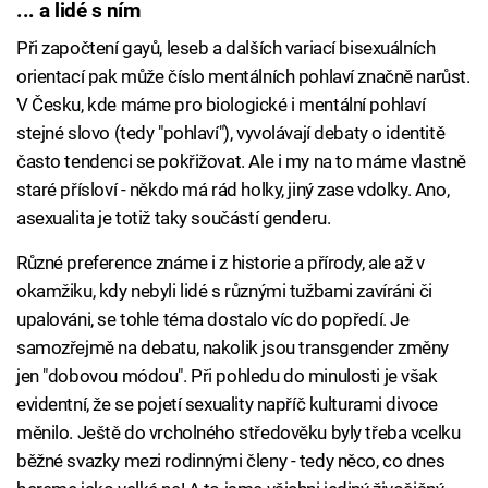
... a lidé s ním
Při započtení gayů, leseb a dalších variací bisexuálních
orientací pak může číslo mentálních pohlaví značně narůst.
V Česku, kde máme pro biologické i mentální pohlaví
stejné slovo (tedy "pohlaví"), vyvolávají debaty o identitě
často tendenci se pokřižovat. Ale i my na to máme vlastně
staré přísloví - někdo má rád holky, jiný zase vdolky. Ano,
asexualita je totiž taky součástí genderu.
Různé preference známe i z historie a přírody, ale až v
okamžiku, kdy nebyli lidé s různými tužbami zavíráni či
upalováni, se tohle téma dostalo víc do popředí. Je
samozřejmě na debatu, nakolik jsou transgender změny
jen "dobovou módou". Při pohledu do minulosti je však
evidentní, že se pojetí sexuality napříč kulturami divoce
měnilo. Ještě do vrcholného středověku byly třeba vcelku
běžné svazky mezi rodinnými členy - tedy něco, co dnes