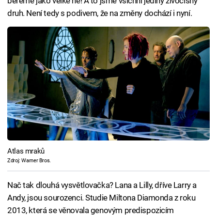
bereme jako velké ne! A to jsme všichni jediný živočišný
druh. Není tedy s podivem, že na změny dochází i nyní.
Atlas mraků
Zdroj: Warner Bros.
Nač tak dlouhá vysvětlovačka? Lana a Lilly, dříve Larry a
Andy, jsou sourozenci. Studie Miltona Diamonda z roku
2013, která se věnovala genovým predispozicím