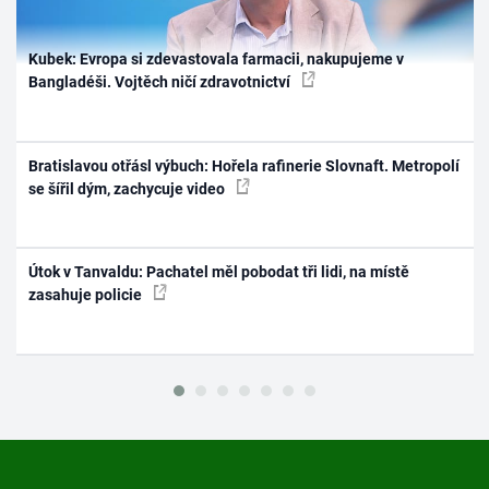
Kubek: Evropa si zdevastovala farmacii, nakupujeme v
Bangladéši. Vojtěch ničí zdravotnictví
Bratislavou otřásl výbuch: Hořela rafinerie Slovnaft. Metropolí
se šířil dým, zachycuje video
Útok v Tanvaldu: Pachatel měl pobodat tři lidi, na místě
zasahuje policie