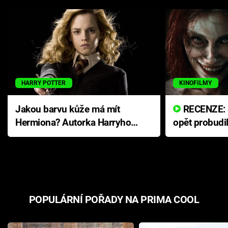
HARRY POTTER
KINOFILMY
Jakou barvu kůže má mít
RECENZE: Smrtelné zlo se
Hermiona? Autorka Harryho
opět probudi
Pottera přišla s ráznou
přichází s n
odpovědí
hororovou n
POPULÁRNÍ POŘADY NA PRIMA COOL