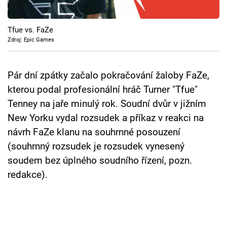
Cool Esport
Tfue vs. FaZe
Pořady
Zdroj: Epic Games
TV Program
Pár dní zpátky začalo pokračování žaloby FaZe,
Sledujte prima+
kterou podal profesionální hráč Turner "Tfue"
Tenney na jaře minulý rok. Soudní dvůr v jižním
Přihlášení
New Yorku vydal rozsudek a příkaz v reakci na
návrh FaZe klanu na souhrnné posouzení
(souhrnný rozsudek je rozsudek vynesený
Sledujte nás
soudem bez úplného soudního řízení, pozn.
redakce).