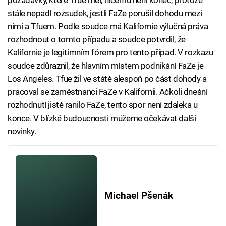
požadavky, které Tfue měl, ničemu není konec, protože
stále nepadl rozsudek, jestli FaZe porušil dohodu mezi
nimi a Tfuem. Podle soudce má Kalifornie výlučná práva
rozhodnout o tomto případu a soudce potvrdil, že
Kalifornie je legitimním fórem pro tento případ. V rozkazu
soudce zdůraznil, že hlavním místem podnikání FaZe je
Los Angeles. Tfue žil ve státě alespoň po část dohody a
pracoval se zaměstnanci FaZe v Kalifornii. Ačkoli dnešní
rozhodnutí jistě ranilo FaZe, tento spor není zdaleka u
konce. V blízké budoucnosti můžeme očekávat další
novinky.
Michael Pšenák