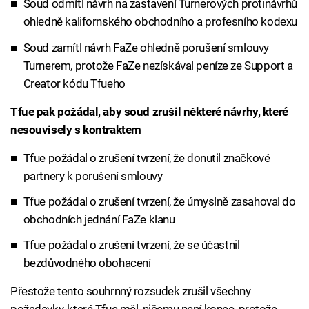
Soud odmítl návrh na zastavení Turnerových protinávrhů
ohledně kalifornského obchodního a profesního kodexu
Soud zamítl návrh FaZe ohledně porušení smlouvy
Turnerem, protože FaZe nezískával peníze ze Support a
Creator kódu Tfueho
Tfue pak požádal, aby soud zrušil některé návrhy, které
nesouvisely s kontraktem
Tfue požádal o zrušení tvrzení, že donutil značkové
partnery k porušení smlouvy
Tfue požádal o zrušení tvrzení, že úmyslně zasahoval do
obchodních jednání FaZe klanu
Tfue požádal o zrušení tvrzení, že se účastnil
bezdůvodného obohacení
Přestože tento souhrnný rozsudek zrušil všechny