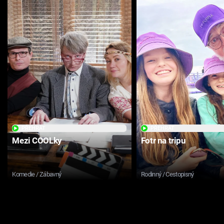
PŘEHRÁT
PŘEHRÁT
Mezi COOLky
Fotr na tripu
Komedie / Zábavný
Rodinný / Cestopisný