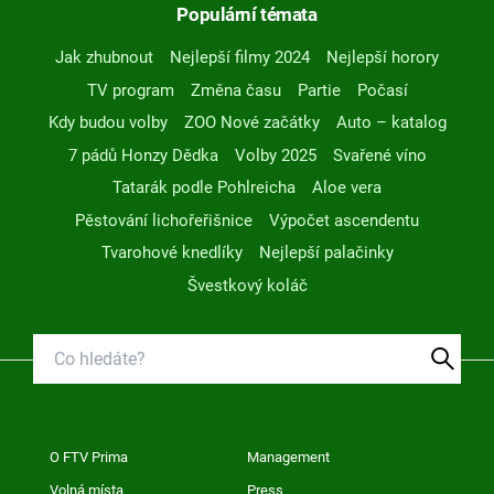
Populární témata
Jak zhubnout
Nejlepší filmy 2024
Nejlepší horory
TV program
Změna času
Partie
Počasí
Kdy budou volby
ZOO Nové začátky
Auto – katalog
7 pádů Honzy Dědka
Volby 2025
Svařené víno
Tatarák podle Pohlreicha
Aloe vera
Pěstování lichořeřišnice
Výpočet ascendentu
Tvarohové knedlíky
Nejlepší palačinky
Švestkový koláč
O FTV Prima
Management
Volná místa
Press