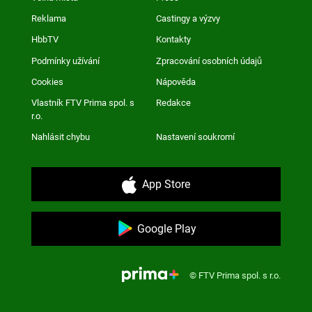
Reklama
Castingy a výzvy
HbbTV
Kontakty
Podmínky užívání
Zpracování osobních údajů
Cookies
Nápověda
Vlastník FTV Prima spol. s
Redakce
r.o.
Nahlásit chybu
Nastavení soukromí
App Store
Google Play
© FTV Prima spol. s r.o.