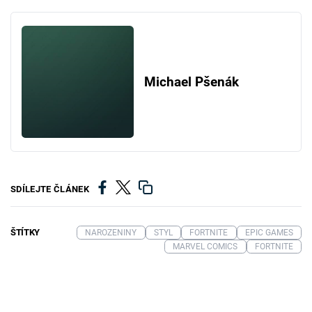
Michael Pšenák
SDÍLEJTE ČLÁNEK
ŠTÍTKY
NAROZENINY
STYL
FORTNITE
EPIC GAMES
MARVEL COMICS
FORTNITE