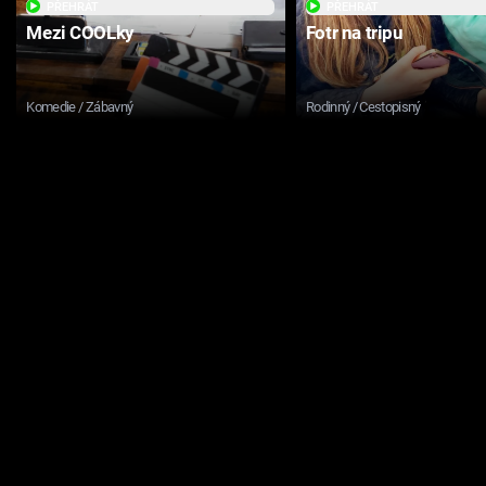
PŘEHRÁT
PŘEHRÁT
Mezi COOLky
Fotr na tripu
Komedie / Zábavný
Rodinný / Cestopisný