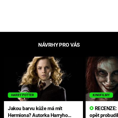
NÁVRHY PRO VÁS
HARRY POTTER
KINOFILMY
Jakou barvu kůže má mít
RECENZE: Smrtelné zlo se
Hermiona? Autorka Harryho
opět probudi