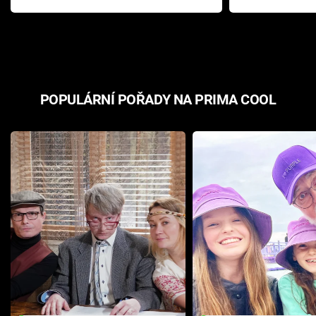
Pottera přišla s ráznou
přichází s n
odpovědí
hororovou n
POPULÁRNÍ POŘADY NA PRIMA COOL