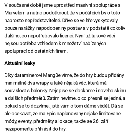
V současné době jsme uprostřed masivní spolupráce s
Marvelem a nutno podotknout, že v počátcích bylo toto
naprosto nepředstavitelné. Dříve se ve hře vyskytovaly
pouze narážky, napodobeniny postav a v podstatě cokoliv
dalšího, co nepotřebovalo licenci. Nyní už takové věci
nejsou potřeba vzhledem k množství nabízených
spoluprací od ostatních firem.
Aktuální leaky
Díky dataminerovi Mang0e víme, že do hry budou přidány
minimálně dva wrapy a také nějaká věc, která má
souvislost s balonky. Nejspíše se dočkáme i nového skinu
a dalších předmětů. Zatím nevíme, o co přesně se jedná, a
pokud se to dozvíme, jistě vám o tom dáme vědět. Dá se
ale očekávat, že má Epic naplánovány nějaké limitované
módy, eventy, předměty a lokace, takže se 26. září
nezapomeňte přihlásit do hry!