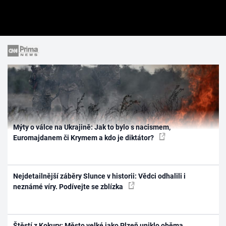
Mýty o válce na Ukrajině: Jak to bylo s nacismem,
Euromajdanem či Krymem a kdo je diktátor?
Nejdetailnější záběry Slunce v historii: Vědci odhalili i
neznámé víry. Podívejte se zblízka
Štěstí z Kokury: Město velké jako Plzeň uniklo oběma