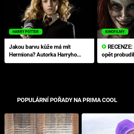
HARRY POTTER
KINOFILMY
Jakou barvu kůže má mít
RECENZE: Smrtelné zlo se
Hermiona? Autorka Harryho
opět probudi
Pottera přišla s ráznou
přichází s n
odpovědí
hororovou n
POPULÁRNÍ POŘADY NA PRIMA COOL