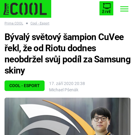
ŽIVĚ
Prima COOL
■
Cool - Esport
STARHOUSE
BUFFY, PŘEMOŽITELKA UPÍRŮ
Trendy:
Bývalý světový šampion CuVee
ESCAPE
PLNEJ KOTEL
AVENGERS 5
řekl, že od Riotu dodnes
neobdržel svůj podíl za Samsung
skiny
Témata
17. září 2020 20:38
COOL - ESPORT
Michael Pšenák
Filmy
Seriály
Hry