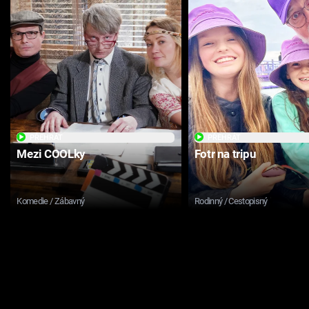
PŘEHRÁT
PŘEHRÁT
Mezi COOLky
Fotr na tripu
Komedie / Zábavný
Rodinný / Cestopisný