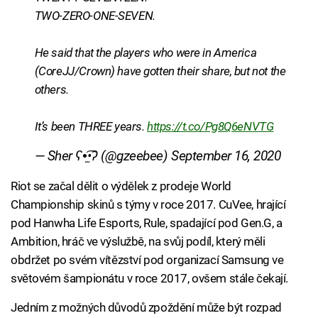
TWO-ZERO-ONE-SEVEN.
He said that the players who were in America
(CoreJJ/Crown) have gotten their share, but not the
others.
It’s been THREE years.
https://t.co/Pg8Q6eNVTG
— Sher ʕ•̫͡•ʔ (@gzeebee)
September 16, 2020
Riot se začal dělit o výdělek z prodeje World
Championship skinů s týmy v roce 2017. CuVee, hrající
pod Hanwha Life Esports, Rule, spadající pod Gen.G, a
Ambition, hráč ve výslužbě, na svůj podíl, který měli
obdržet po svém vítězství pod organizací Samsung ve
světovém šampionátu v roce 2017, ovšem stále čekají.
Jedním z možných důvodů zpoždění může být rozpad