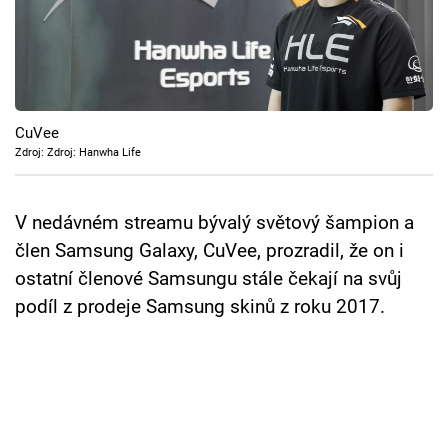
Cool Esport
Pořady
TV Program
CuVee
Zdroj: Zdroj: Hanwha Life
Sledujte prima+
V nedávném streamu bývalý světový šampion a
Přihlášení
člen Samsung Galaxy, CuVee, prozradil, že on i
ostatní členové Samsungu stále čekají na svůj
Sledujte nás
podíl z prodeje Samsung skinů z roku 2017.