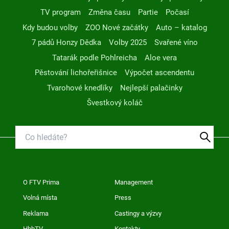
TV program
Změna času
Partie
Počasí
Kdy budou volby
ZOO Nové začátky
Auto – katalog
7 pádů Honzy Dědka
Volby 2025
Svařené víno
Tatarák podle Pohlreicha
Aloe vera
Pěstování lichořeřišnice
Výpočet ascendentu
Tvarohové knedlíky
Nejlepší palačinky
Švestkový koláč
O FTV Prima
Management
Volná místa
Press
Reklama
Castingy a výzvy
HbbTV
Kontakty