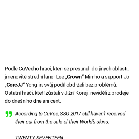
Podle CuVeeho hráči, kteří se přesunuli do jiných oblastí,
jmenovitě střední laner Lee „
Crown
“ Min-ho a support Jo
„
CoreJJ
“ Yong-in, svůj podíl obdrželi bez problémů.
Ostatní hráči, kteří zůstali v Jižní Koreji, neviděli z prodeje
do dnešního dne ani cent.
According to CuVee, SSG 2017 still haven’t received
their cut from the sale of their World’s skins.
TWENTY-SEVENTEEN.