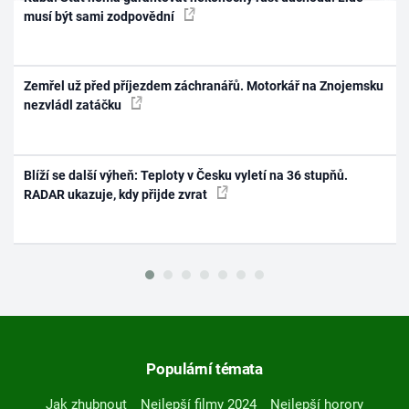
musí být sami zodpovědní
Zemřel už před příjezdem záchranářů. Motorkář na Znojemsku
nezvládl zatáčku
Blíží se další výheň: Teploty v Česku vyletí na 36 stupňů.
RADAR ukazuje, kdy přijde zvrat
Populární témata
Jak zhubnout
Nejlepší filmy 2024
Nejlepší horory