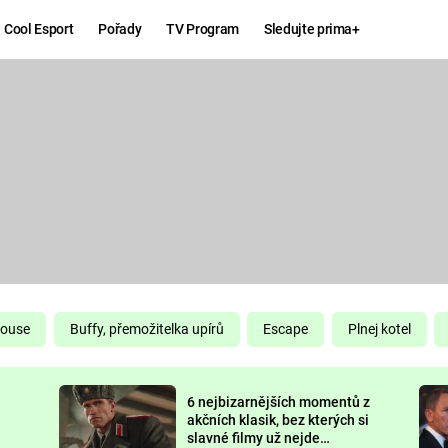
Cool Esport
Pořady
TV Program
Sledujte prima+
Hry
Zábava
MAFIA
ZÁBAVN
GALERI
GTA 6
NEJLEP
KINGDOM
KOMEDI
COME:
DELIVERANCE
CHUCK
House
Buffy, přemožitelka upírů
Escape
Plnej kotel
NORRIS
ESPORT
6 nejbizarnějších momentů z
DEADP
akčních klasik, bez kterých si
slavné filmy už nejde