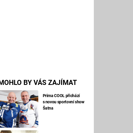
MOHLO BY VÁS ZAJÍMAT
Prima COOL přichází
s novou sportovní show
Šatna