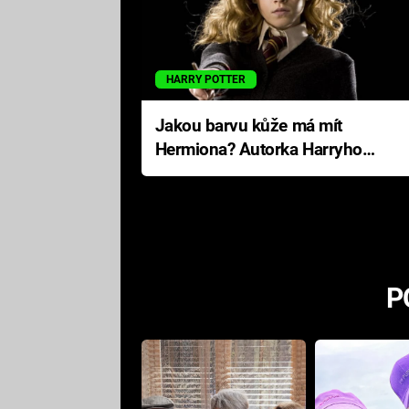
HARRY POTTER
Jakou barvu kůže má mít
Hermiona? Autorka Harryho
Pottera přišla s ráznou
odpovědí
P