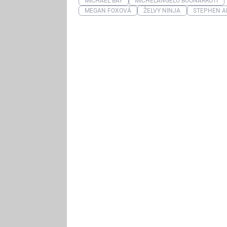
MICHAEL BAY
MICHELANGELO BUONARROTI
MEGAN FOXOVÁ
ŽELVY NINJA
STEPHEN A