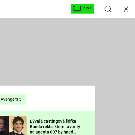
ŽIVĚ
Vyhledávání
Můj p
Prima+
É
CNN Prima NEWS
E
Prima FRESH
ŠÍ
Prima LIVING
E
Prima Ženy
Avengers 5
Prima LAJK
Bývalá castingová šéfka
OOL
Bonda řekla, které favority
Sledujte nás
na agenta 007 by hned