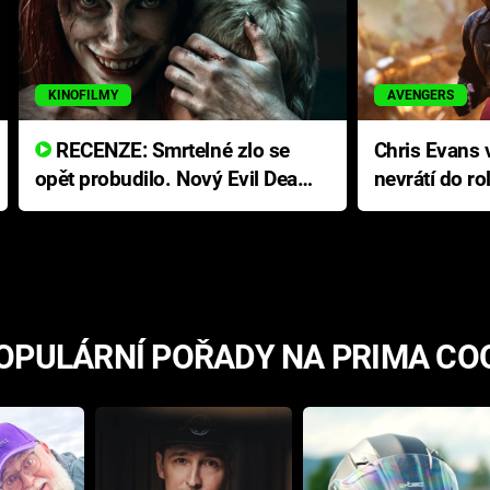
KINOFILMY
AVENGERS
RECENZE: Smrtelné zlo se
Chris Evans v
opět probudilo. Nový Evil Dead
nevrátí do ro
přichází s neodolatelnou
Ameriky
hororovou nabídkou
OPULÁRNÍ POŘADY NA PRIMA CO