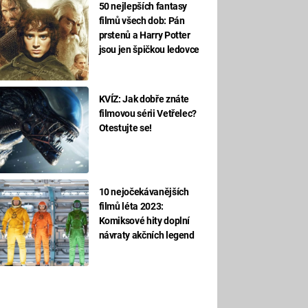
50 nejlepších fantasy
filmů všech dob: Pán
prstenů a Harry Potter
jsou jen špičkou ledovce
KVÍZ: Jak dobře znáte
filmovou sérii Vetřelec?
Otestujte se!
10 nejočekávanějších
filmů léta 2023:
Komiksové hity doplní
návraty akčních legend