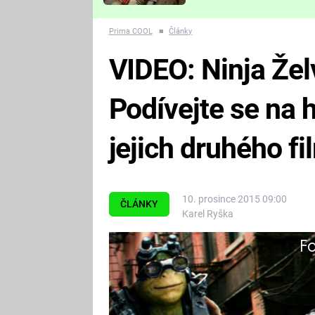
Které děsivé pecky vám
nejvíc zvednou tep?
Prima COOL
■
Články
VIDEO: Ninja Želv
Podívejte se na 
jejich druhého fi
10. prosince 2015 09:00
ČLÁNKY
Karel Ryška
Fa
Výborná práce!