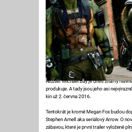
Režisér Michael Bay je dnes známý hlavně 
produkuje. A tady jsou jeho asi nejvýrazn
kin už 2. června 2016.
Tentokrát je kromě Megan Fox budou dop
Stephen Amell aka seriálový Arrow. O n
zábavou, které je první trailer vyloženě p