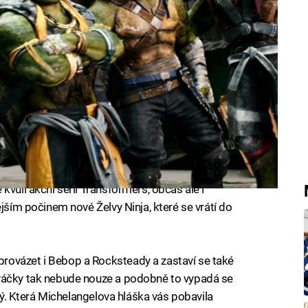
kvůli akční sérii Transformers, občas ale i
ějším počinem nové Želvy Ninja, které se vrátí do
rovázet i Bebop a Rocksteady a zastaví se také
ováčky tak nebude nouze a podobně to vypadá se
lný. Která Michelangelova hláška vás pobavila