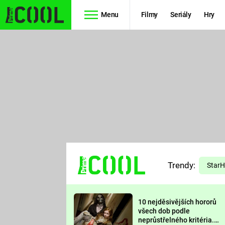
Menu
Filmy
Seriály
Hry
Seriály
Filmy
SIMPSONOVI
STAR WARS
HVĚZDNÁ
AVENGERS
BRÁNA
RYCHLE A
TEORIE
ZBĚSILE 10
Trendy:
VELKÉHO
Star
PREDÁTOR
TŘESKU
10 nejděsivějších hororů
FUTURAMA
všech dob podle
neprůstřelného kritéria.