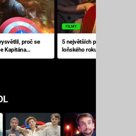
FILMY
ysvětlil, proč se
5 největších propadáků
le Kapitána
loňského roku: Disney na
jediné katastrofě prodělal 200
milionů dolarů
OL