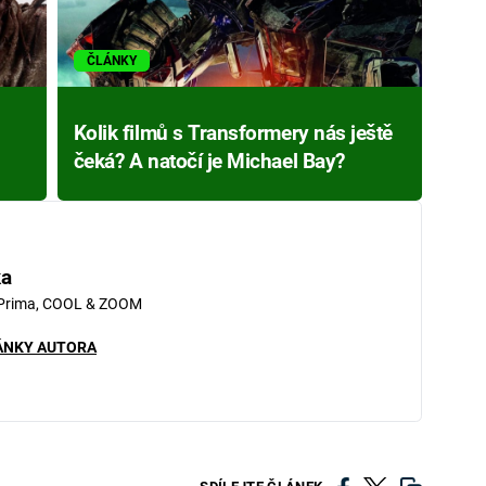
ČLÁNKY
Kolik filmů s Transformery nás ještě
čeká? A natočí je Michael Bay?
ka
 Prima, COOL & ZOOM
ÁNKY AUTORA