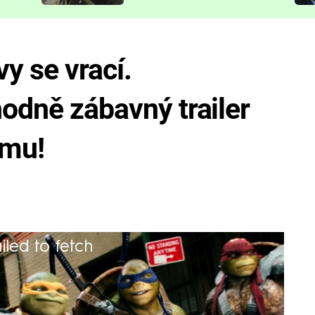
představit
y se vrací.
hodně zábavný trailer
lmu!
iled to fetch