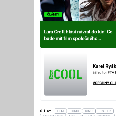
ČLÁNKY
Lara Croft hlásí návrat do kin! Co
bude mít film společného
s Transformery?
Karel Ryš
šéfeditor FTV
VŠECHNY ČL
ŠTÍTKY
FILM
TOKIO
KINO
TRAILER