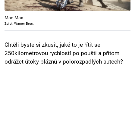
Cool Esport
Mad Max
Pořady
Zdroj: Warner Bros.
TV Program
Chtěli byste si zkusit, jaké to je řítit se
Sledujte prima+
250kilometrovou rychlostí po poušti a přitom
odrážet útoky bláznů v polorozpadlých autech?
Přihlášení
Sledujte nás