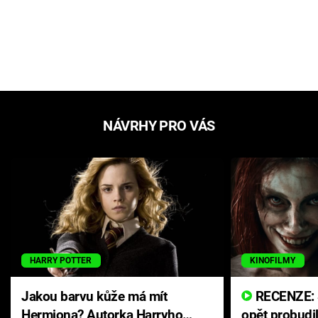
NÁVRHY PRO VÁS
HARRY POTTER
KINOFILMY
Jakou barvu kůže má mít
RECENZE: Smrtelné zlo se
Hermiona? Autorka Harryho
opět probudi