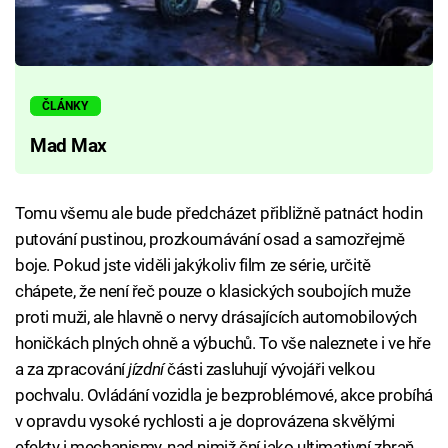
ČLÁNKY
Mad Max
Tomu všemu ale bude předcházet přibližně patnáct hodin
putování pustinou, prozkoumávání osad a samozřejmě
boje. Pokud jste viděli jakýkoliv film ze série, určitě
chápete, že není řeč pouze o klasických soubojích muže
proti muži, ale hlavně o nervy drásajících automobilových
honičkách plných ohně a výbuchů. To vše naleznete i ve hře
a za zpracování
jízdní
části zasluhují vývojáři velkou
pochvalu. Ovládání vozidla je bezproblémové, akce probíhá
v opravdu vysoké rychlosti a je doprovázena skvělými
efekty i mechanismy, nad nimiž ční jako ultimativní zbraň