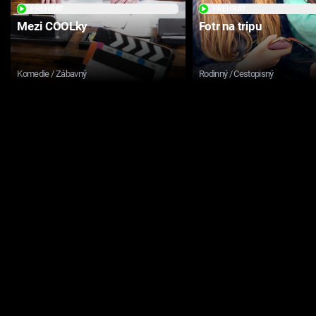
PŘEHRÁT
PŘEHRÁT
Mezi COOLky
Fotr na tripu
Komedie / Zábavný
Rodinný / Cestopisný