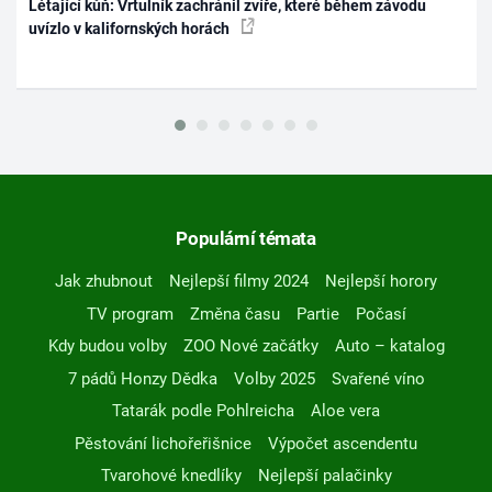
Létající kůň: Vrtulník zachránil zvíře, které během závodu
uvízlo v kalifornských horách
Populární témata
Jak zhubnout
Nejlepší filmy 2024
Nejlepší horory
TV program
Změna času
Partie
Počasí
Kdy budou volby
ZOO Nové začátky
Auto – katalog
7 pádů Honzy Dědka
Volby 2025
Svařené víno
Tatarák podle Pohlreicha
Aloe vera
Pěstování lichořeřišnice
Výpočet ascendentu
Tvarohové knedlíky
Nejlepší palačinky