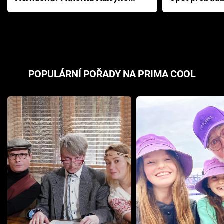
Pottera přišla s ráznou
přichází s n
odpovědí
hororovou n
POPULÁRNÍ POŘADY NA PRIMA COOL