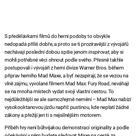
S předělávkami filmů do herní podoby to obvykle
nedopadá příliš dobře, a proto se ti prozíravější z vývojářů
nechávají poslední dobou spíše jenom
inspirovat
, aby si
mohli potřebné věci ohnout podle svého. Přesně takhle
postupovali i vývojáři z herní divize Warner Bros. během
příprav herního Mad Maxe, a byť nezapírají, že se vezou na
vlně zájmu, vyvolané filmem Mad Max: Fury Road, neváhají
se na mnoha místech vydat svojí vlastní cestou. To
nejdůležitější se ale samozřejmě nemění – Mad Max nabízí
vysokooktanovou jízdu napříč pustinou, kde neplatí žádné
zákony a přežijí jen ti s nejsilnějším motorem.
Příběh hry není bůhvíjakou demonstrací originality a podle
očekávání v něm budete sledovat Maxe na cestě za