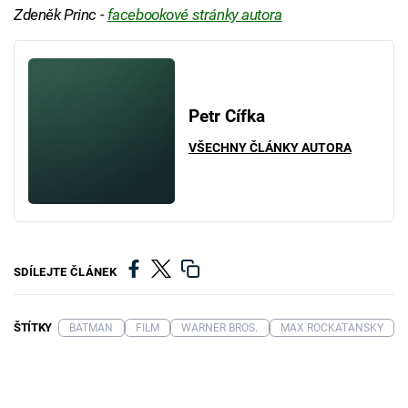
Zdeněk Princ -
facebookové stránky autora
Petr Cífka
VŠECHNY ČLÁNKY AUTORA
SDÍLEJTE ČLÁNEK
ŠTÍTKY
BATMAN
FILM
WARNER BROS.
MAX ROCKATANSKY