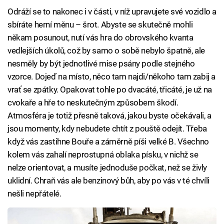
Odráží se to nakonec i v části, v níž upravujete své vozidlo a
sbíráte herní měnu – šrot. Abyste se skutečně mohli
někam posunout, nutí vás hra do obrovského kvanta
vedlejších úkolů, což by samo o sobě nebylo špatně, ale
nesměly by být jednotlivé mise psány podle stejného
vzorce. Dojeď na místo, něco tam najdi/někoho tam zabij a
vrať se zpátky. Opakovat tohle po dvacáté, třicáté, je už na
cvokaře a hře to neskutečným způsobem škodí.
Atmosféra je totiž přesně taková, jakou byste očekávali, a
jsou momenty, kdy nebudete chtít z pouště odejít. Třeba
když vás zastihne Bouře a záměrně píši velké B. Všechno
kolem vás zahalí neprostupná oblaka písku, v nichž se
nelze orientovat, a musíte jednoduše počkat, než se živly
uklidní. Chraň vás ale benzinový bůh, aby po vás v té chvíli
nešli nepřátelé.