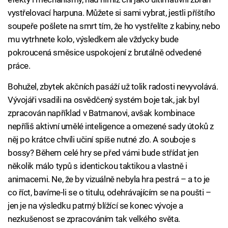
vystřelovací harpuna. Můžete si sami vybrat, jestli příštího
soupeře pošlete na smrt tím, že ho vystřelíte z kabiny, nebo
mu vytrhnete kolo, výsledkem ale vždycky bude
pokroucená směsice uspokojení z brutálně odvedené
práce.
Bohužel, zbytek akčních pasáží už tolik radosti nevyvolává.
Vývojáři vsadili na osvědčený systém boje tak, jak byl
zpracován například v Batmanovi, avšak kombinace
nepříliš aktivní umělé inteligence a omezené sady útoků z
něj po krátce chvíli učiní spíše nutné zlo. A souboje s
bossy? Během celé hry se před vámi bude střídat jen
několik málo typů s identickou taktikou a vlastně i
animacemi. Ne, že by vizuálně nebyla hra pestrá – a to je
co říct, bavíme-li se o titulu, odehrávajícím se na poušti –
jen je na výsledku patrný blížící se konec vývoje a
nezkušenost se zpracováním tak velkého světa.