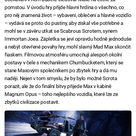
pomstou. V úvodu hry přijde hlavní hrdina o všechno, co
pro něj znamená život – vybavení, oblečení a hlavně vozidlo
– vydává se proto do pustiny, aby získal vše potřebné a
mohl se v závěru utkat se Scabrous Scrotem, synem
Immortan Joea. Zápletka se jeví opravdu hodně jednoduše
a nebýt otevřené povahy hry, mohl slavný Mad Max skončit
fiaskem. Filmovou atmosféru umocňují alespoň okolní
postavy v čele s mechanikem Chumbucketem, který se
stane Maxovým společníkem po zbytek hry a dá mu
naději. Nejen v tom smyslu, že by bylo možné Scrota
porazit, ale že do finální bitvy přijede Max v kabině
Magnum Opus – toho nejlepšího vozidla, které lze ze
zbytků civilizace postavit.