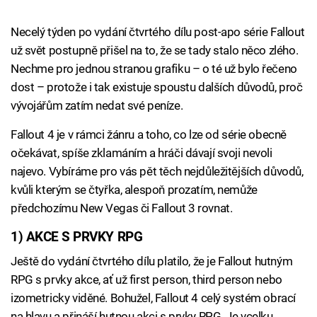
Necelý týden po vydání čtvrtého dílu post-apo série Fallout
už svět postupně přišel na to, že se tady stalo něco zlého.
Nechme pro jednou stranou grafiku – o té už bylo řečeno
dost – protože i tak existuje spoustu dalších důvodů, proč
vývojářům zatím nedat své peníze.
Fallout 4 je v rámci žánru a toho, co lze od série obecně
očekávat, spíše zklamáním a hráči dávají svoji nevoli
najevo. Vybíráme pro vás pět těch nejdůležitějších důvodů,
kvůli kterým se čtyřka, alespoň prozatím, nemůže
předchozímu New Vegas či Fallout 3 rovnat.
1) AKCE S PRVKY RPG
Ještě do vydání čtvrtého dílu platilo, že je Fallout hutným
RPG s prvky akce, ať už first person, third person nebo
izometricky viděné. Bohužel, Fallout 4 celý systém obrací
na hlavu a přináší hutnou akci s prvky RPG. Je vcelku