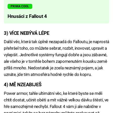
PRIMA COOL
Hnusáci z Fallout 4
3) VÍCE NEBÝVÁ LÉPE
Další věc, která tak úplně nezapadá do Falloutu, je naprostá
přehršel toho, co můžete sebrat, rozbít, inovovat, upravit a
vylepšit. Jednotlivé systémy fungují dobře a jsou zábavné,
ale všeho je v tomhle bohem zapomenutém kousku země
příliš mnoho. Nedostatek je zcela neznámý pojem, a jak
uznáte, jde tím atmosféra hodně rychle do kopru.
4) MĚ NZEABIJEŠ
Power armor, tahle ultimátní věc, ke které byste se měli
chtít dostat, učinit oběti a mít vážně velkou dávku štěstí, ve
hře samozřejmě nechybí. Fallout 4 vám ji ale nabídne v
první misi, takže se bez námahy můžete prokousat až