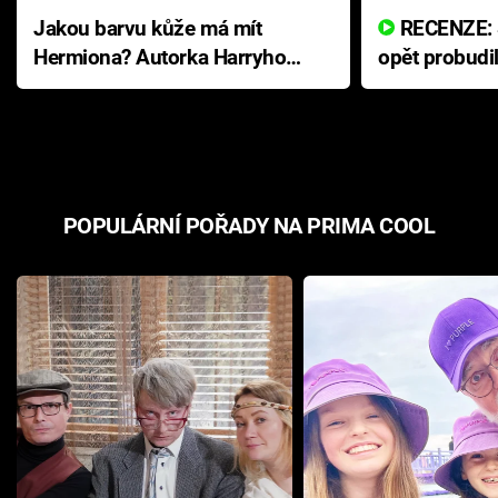
Jakou barvu kůže má mít
RECENZE: Smrtelné zlo se
Hermiona? Autorka Harryho
opět probudi
Pottera přišla s ráznou
přichází s n
odpovědí
hororovou n
POPULÁRNÍ POŘADY NA PRIMA COOL