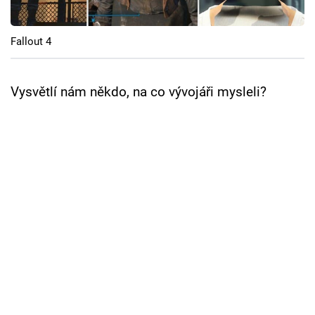
Cool Esport
Fallout 4
Pořady
TV Program
Vysvětlí nám někdo, na co vývojáři mysleli?
Sledujte prima+
Přihlášení
Sledujte nás