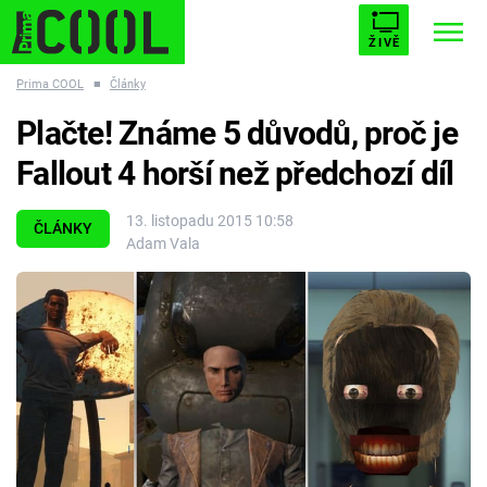
ŽIVĚ
Prima COOL
■
Články
STARHOUSE
BUFFY, PŘEMOŽITELKA UPÍRŮ
Trendy:
Plačte! Známe 5 důvodů, proč je
ESCAPE
PLNEJ KOTEL
AVENGERS 5
Fallout 4 horší než předchozí díl
13. listopadu 2015 10:58
ČLÁNKY
Adam Vala
Témata
Filmy
Seriály
Hry