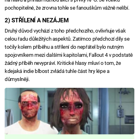
pochopitelné, že zrovna tohle se fanouškům vážně nelíbí.
2) STŘÍLENÍ A NEZÁJEM
Druhý důvod vychází z toho předchozího, ovlivňuje však
celou řadu důležitých aspektů. Zatímco předchozí díly se
točily kolem příběhu a střílení do nepřátel bylo nutným
spojovníkem mezi dalšími kapitolami, Fallout 4 v podstatě
žádný příběh nevypráví. Kritické hlasy mluví o tom, že
kdejaká indie blbost zvládá tuhle část hry lépe a
důmyslněji.