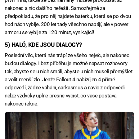
nakonec a nic dalšího neřešit. Samozřejmě za
předpokladu, že pro něj najdete baterku, která se po dvou
hodinách vybije. 200 let tady všechno napájí, ale v power
armoru se vybije za 120 minut, vynikající!
5) HALÓ, KDE JSOU DIALOGY?
Poslední věc, která nás trápí ze všeho nejvíc, ale nakonec
budou dialogy. I bez příběhu je možné napsat rozhovory
tak, abyste se u nich smáli, abyste u nich museli přemýšlet
a volit menší zlo. Jenže Fallout 4 nabízí jen 4 přímé
odpovědi, žádné váhání, sarkasmus a navíc z odpovědí
nelze vždycky úplně přesně vyčíst, co vaše postava
nakonec řekne.