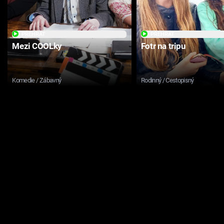
PŘEHRÁT
PŘEHRÁT
Mezi COOLky
Fotr na tripu
Komedie / Zábavný
Rodinný / Cestopisný