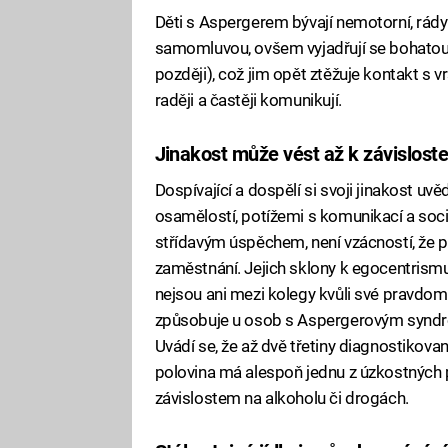
Děti s Aspergerem bývají nemotorní, rády s
samomluvou, ovšem vyjadřují se bohatou 
později), což jim opět ztěžuje kontakt s v
raději a častěji komunikují.
Jinakost může vést až k závislost
Dospívající a dospělí si svoji jinakost uv
osamělostí, potížemi s komunikací a soci
střídavým úspěchem, není vzácností, že po
zaměstnání. Jejich sklony k egocentrismu 
nejsou ani mezi kolegy kvůli své pravdoml
způsobuje u osob s Aspergerovým syndro
Uvádí se, že až dvě třetiny diagnostikova
polovina má alespoň jednu z úzkostných 
závislostem na alkoholu či drogách.