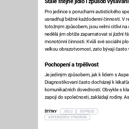
Stále stejné jídlo i způsob vysávání
Pro jedince s poruchami autistického spekt
usnadňují běžné každodenní činnosti. V rest
totožným způsobem, jsou velmi citliví na
nedělá jim obtíže zapamatovat si jízdní ř
monotónní činnosti. Kvůli své sociální plo
velkou obrazotvornost, zato bývají často v
Pochopení a trpělivost
Je jediným způsobem, jak k lidem s As
Diagnostikovaní často docházejí k lékařům,
komunikačních dovedností. Obvykle s kla
zapojí do společnosti, zakládají rodiny. 
ŠTÍTKY
JÍDLO
DEPRESE
ASPERGERŮV SYNDROM