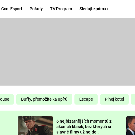
Cool Esport
Pořady
TV Program
Sledujte prima+
Hry
Zábava
MAFIA
ZÁBAVN
GALERI
GTA 6
NEJLEP
KINGDOM
KOMEDI
COME:
DELIVERANCE
CHUCK
House
Buffy, přemožitelka upírů
Escape
Plnej kotel
NORRIS
ESPORT
6 nejbizarnějších momentů z
DEADP
akčních klasik, bez kterých si
slavné filmy už nejde