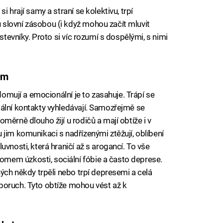
i hrají samy a straní se kolektivu, trpí
slovní zásobou (i když mohou začít mluvit
rstevníky. Proto si víc rozumí s dospělými, s nimi
em
ědomují a emocionální je to zasahuje. Trápí se
ální kontakty vyhledávají. Samozřejmě se
měrně dlouho žijí u rodičů a mají obtíže i v
jim komunikaci s nadřízenými ztěžují, oblíbení
uvnosti, která hraničí až s arogancí. To vše
mem úzkosti, sociální fóbie a často deprese.
ných někdy trpěli nebo trpí depresemi a celá
poruch. Tyto obtíže mohou vést až k