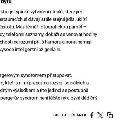
 bytu
ra je typické vytváření rituálů, které jim
auracích si dávají stále stejná jídla, uklízí
 čistotu. Mají téměř fotografickou paměť –
ády, telefonní seznamy, dokáží se věnovat hodiny
chosti nerozumí příliš humoru a ironii, nemají
ysoce inteligentní až geniální.
pergerovým syndromem přistupovat.
 kteří s nimi pracují na rozvoji sociálních a
dným výsledkem a tito jedinci se postupně
Aspergerův syndrom není léčitelný a bývá dědičný.
SDÍLEJTE ČLÁNEK