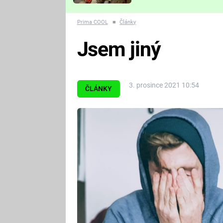
Které děsivé pecky vám
nejvíc zvednou tep?
Prima COOL
■
Články
Jsem jiný
3. prosince 2021 10:54
ČLÁNKY