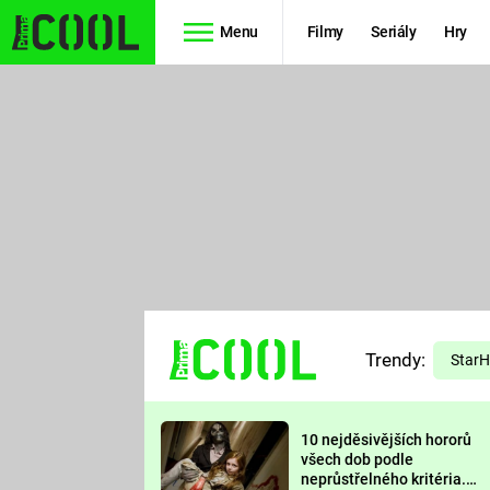
Menu
Filmy
Seriály
Hry
Seriály
Filmy
SIMPSONOVI
STAR WARS
HVĚZDNÁ
AVENGERS
BRÁNA
RYCHLE A
TEORIE
ZBĚSILE 10
Trendy:
VELKÉHO
Star
PREDÁTOR
TŘESKU
10 nejděsivějších hororů
FUTURAMA
všech dob podle
neprůstřelného kritéria.