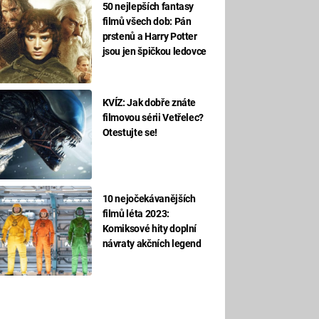
50 nejlepších fantasy
filmů všech dob: Pán
prstenů a Harry Potter
jsou jen špičkou ledovce
KVÍZ: Jak dobře znáte
filmovou sérii Vetřelec?
Otestujte se!
10 nejočekávanějších
filmů léta 2023:
Komiksové hity doplní
návraty akčních legend