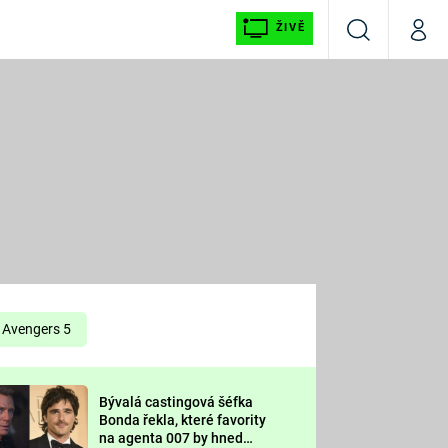
ŽIVĚ
Vyhledávání
Můj p
Prima+
É
CNN Prima NEWS
E
Prima FRESH
ŠÍ
Prima LIVING
E
Prima Ženy
Avengers 5
Prima LAJK
Bývalá castingová šéfka
OOL
Bonda řekla, které favority
Sledujte nás
na agenta 007 by hned