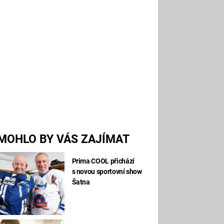
MOHLO BY VÁS ZAJÍMAT
Prima COOL přichází
s novou sportovní show
Šatna