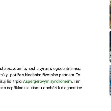
ostá pravdomluvnost a výrazný egocentrismus,
níky i potíže s hledáním životního partnera. To
ují lidi trpící
Aspergerovým syndromem
. Tím,
jako například u autismu, dochází k diagnostice