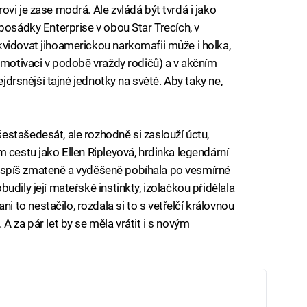
vi je zase modrá. Ale zvládá být tvrdá i jako
posádky Enterprise v obou Star Trecích, v
vidovat jihoamerickou narkomafii může i holka,
á motivaci v podobě vraždy rodičů) a v akčním
ejdrsnější tajné jednotky na světě. Aby taky ne,
šestašedesát, ale rozhodně si zaslouží úctu,
 cestu jako Ellen Ripleyová, hrdinka legendární
íle spíš zmateně a vyděšeně pobíhala po vesmírné
dily její mateřské instinkty, izolačkou přidělala
to nestačilo, rozdala si to s vetřelčí královnou
A za pár let by se měla vrátit i s novým