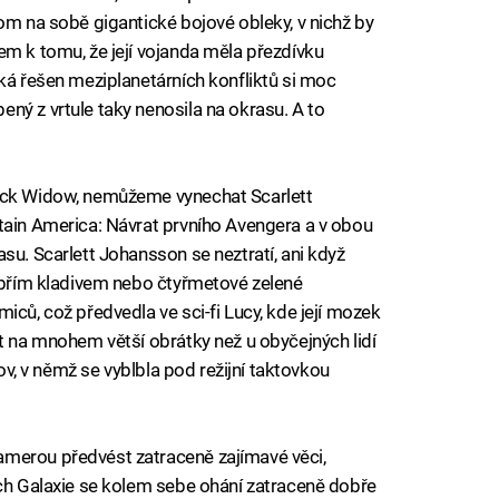
om na sobě gigantické bojové obleky, v nichž by
em k tomu, že její vojanda měla přezdívku
cká řešen meziplanetárních konfliktů si moc
ný z vrtule taky nenosila na okrasu. A to
lack Widow, nemůžeme vynechat Scarlett
tain America: Návrat prvního Avengera a v obou
su. Scarlett Johansson se neztratí, ani když
 obřím kladivem nebo čtyřmetové zelené
iců, což předvedla ve sci-fi Lucy, kde její mozek
at na mnohem větší obrátky než u obyčejných lidí
rov, v němž se vyblbla pod režijní taktovkou
amerou předvést zatraceně zajímavé věci,
ích Galaxie se kolem sebe ohání zatraceně dobře