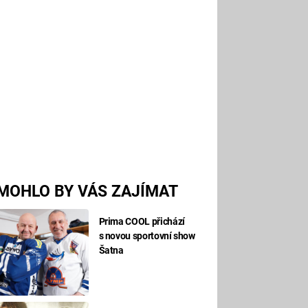
MOHLO BY VÁS ZAJÍMAT
Prima COOL přichází
s novou sportovní show
Šatna