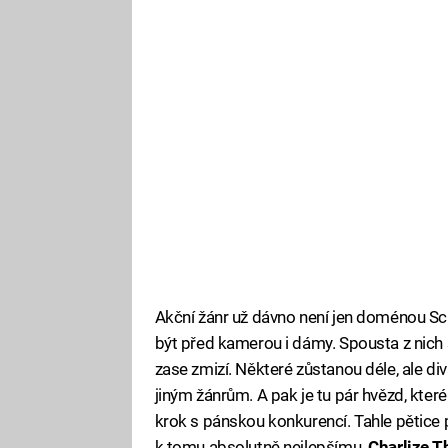
Akční žánr už dávno není jen doménou Sc
být před kamerou i dámy. Spousta z nich
zase zmizí. Některé zůstanou déle, ale div
jiným žánrům. A pak je tu pár hvězd, kte
krok s pánskou konkurencí. Tahle pětice p
k tomu absolutně nejlepšímu .
Charlize T