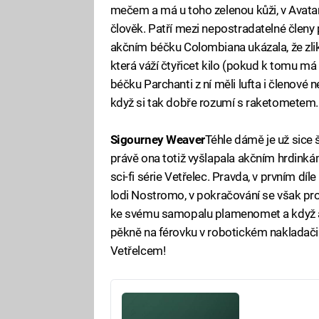
mečem a má u toho zelenou kůži, v Avataro
člověk. Patří mezi nepostradatelné členy 
akčním béčku Colombiana ukázala, že zlik
která váží čtyřicet kilo (pokud k tomu m
béčku Parchanti z ní měli lufta i členové n
když si tak dobře rozumí s raketometem.
Sigourney Weaver
Téhle dámě je už sice 
právě ona totiž vyšlapala akčním hrdinkám
sci-fi série Vetřelec. Pravda, v prvním d
lodi Nostromo, v pokračování se však probu
ke svému samopalu plamenomet a když ani 
pěkně na férovku v robotickém nakladači. 
Vetřelcem!