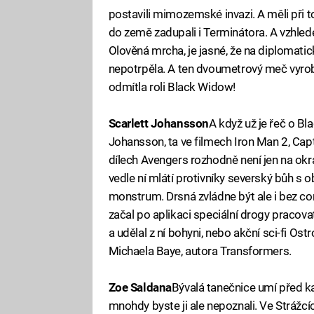
postavili mimozemské invazi. A měli při t
do země zadupali i Terminátora. A vzhled
Olověná mrcha, je jasné, že na diplomati
nepotrpěla. A ten dvoumetrový meč vyrobe
odmítla roli Black Widow!
Scarlett Johansson
A když už je řeč o B
Johansson, ta ve filmech Iron Man 2, Cap
dílech Avengers rozhodně není jen na okra
vedle ní mlátí protivníky severský bůh s
monstrum. Drsná zvládne být ale i bez com
začal po aplikaci speciální drogy pracov
a udělal z ní bohyni, nebo akční sci-fi Ost
Michaela Baye, autora Transformers.
Zoe Saldana
Bývalá tanečnice umí před k
mnohdy byste ji ale nepoznali. Ve Strážc