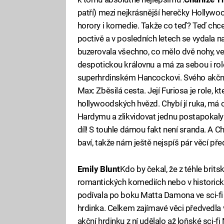
patří) mezi nejkrásnější herečky Hollywo
horory i komedie. Takže co teď? Teď chce
poctivě a v posledních letech se vydala 
buzerovala všechno, co mělo dvě nohy, ve
despotickou královnu a má za sebou i rol
superhrdinském Hancockovi. Svého akčníh
Max: Zběsilá cesta. Její Furiosa je role, k
hollywoodských hvězd. Chybí jí ruka, má
Hardymu a zlikvidovat jednu postapokalyp
díl! S touhle dámou fakt není sranda. A C
baví, takže nám ještě nejspíš pár věcí př
Emily Blunt
Kdo by čekal, že z téhle brit
romantických komediích nebo v historick
podívala po boku Matta Damona ve sci-fi 
hrdinka. Celkem zajímavé věci předvedla ve
akční hrdinku z ní udělalo až loňské sci-