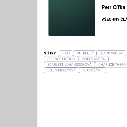
Petr Cífka
VŠECHNY ČL
ŠTÍTKY
FILM
VETŘELEC
BLACK WIDOW
SCIENCE FICTION
VIDEOKAMERA
SCARLETT JOHANSSONOVÁ
CHARLIZE THERO
ELLEN RIPLEYOVÁ
AKČNÍ ŽÁNR