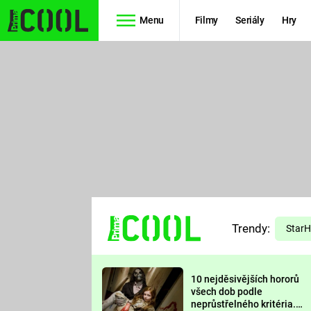
Menu
Filmy
Seriály
Hry
Seriály
Filmy
SIMPSONOVI
STAR WARS
HVĚZDNÁ
AVENGERS
BRÁNA
RYCHLE A
TEORIE
ZBĚSILE 10
Trendy:
VELKÉHO
Star
PREDÁTOR
TŘESKU
10 nejděsivějších hororů
FUTURAMA
všech dob podle
neprůstřelného kritéria.