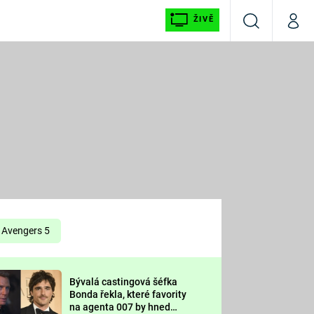
ŽIVĚ
Vyhledávání
Můj p
Prima+
É
CNN Prima NEWS
E
Prima FRESH
ŠÍ
Prima LIVING
E
Prima Ženy
Avengers 5
Prima LAJK
Bývalá castingová šéfka
OOL
Bonda řekla, které favority
Sledujte nás
na agenta 007 by hned