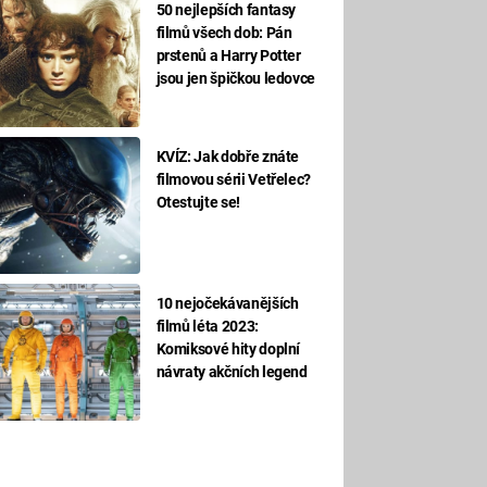
50 nejlepších fantasy
filmů všech dob: Pán
prstenů a Harry Potter
jsou jen špičkou ledovce
KVÍZ: Jak dobře znáte
filmovou sérii Vetřelec?
Otestujte se!
10 nejočekávanějších
filmů léta 2023:
Komiksové hity doplní
návraty akčních legend