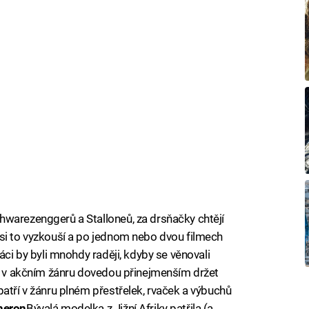
hwarezenggerů a Stalloneů, za drsňačky chtějí
 si to vyzkouší a po jednom nebo dvou filmech
áci by byli mnohdy raději, kdyby se věnovali
ré v akčním žánru dovedou přinejmenším držet
atří v žánru plném přestřelek, rvaček a výbuchů
heron
Bývalá modelka z Jižní Afriky patřila (a