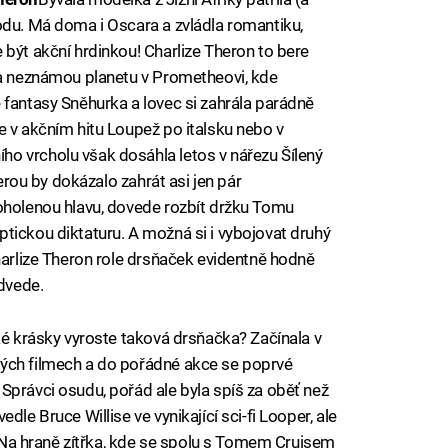
odu. Má doma i Oscara a zvládla romantiku,
 být akční hrdinkou! Charlize Theron to bere
na neznámou planetu v Prometheovi, kde
 fantasy Sněhurka a lovec si zahrála parádně
e v akčním hitu Loupež po italsku nebo v
o vrcholu však dosáhla letos v nářezu Šílený
terou by dokázalo zahrát asi jen pár
 oholenou hlavu, dovede rozbít držku Tomu
tickou diktaturu. A možná si i vybojovat druhý
harlize Theron role drsňaček evidentně hodně
edvede.
ské krásky vyroste taková drsňačka? Začínala v
ých filmech a do pořádné akce se poprvé
Správci osudu, pořád ale byla spíš za oběť než
dle Bruce Willise ve vynikající sci-fi Looper, ale
fi Na hraně zítřka, kde se spolu s Tomem Cruisem