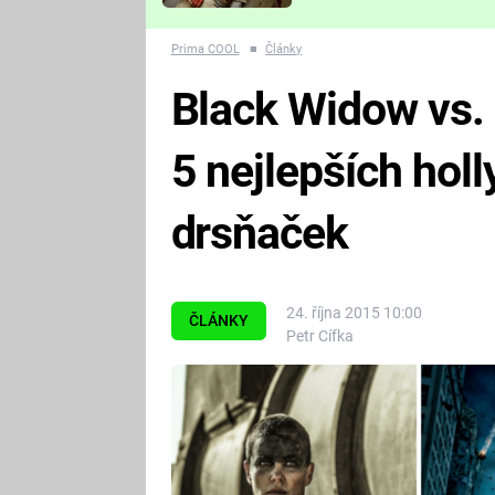
Které děsivé pecky vám
nejvíc zvednou tep?
Prima COOL
■
Články
Black Widow vs. 
5 nejlepších ho
drsňaček
24. října 2015 10:00
ČLÁNKY
Petr Cífka