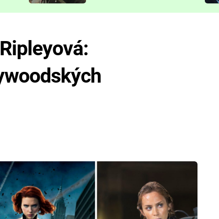
představit
Ripleyová:
llywoodských