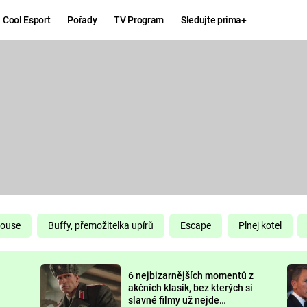
Cool Esport
Pořady
TV Program
Sledujte prima+
Hry
Zábava
MAFIA
ZÁBAVN
GALERI
GTA 6
NEJLEP
KINGDOM
KOMEDI
COME:
DELIVERANCE
CHUCK
House
Buffy, přemožitelka upírů
Escape
Plnej kotel
NORRIS
ESPORT
6 nejbizarnějších momentů z
DEADP
akčních klasik, bez kterých si
slavné filmy už nejde