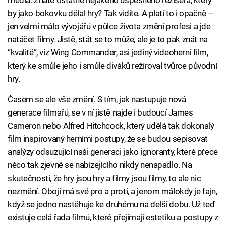
média. Znáte ostatně nějakého úspěšného režiséra, který
by jako bokovku dělal hry? Tak vidíte. A platí to i opačně –
jen velmi málo vývojářů v půlce života změní profesi a jde
natáčet filmy. Jistě, stát se to může, ale je to pak znát na
“kvalitě”, viz Wing Commander, asi jediný videoherní film,
který ke smůle jeho i smůle diváků režíroval tvůrce původní
hry.
Časem se ale vše změní. S tím, jak nastupuje nová
generace filmařů, se v ní jistě najde i budoucí James
Cameron nebo Alfred Hitchcock, který udělá tak dokonalý
film inspirovaný herními postupy, že se budou sepisovat
analýzy odsuzující naši generaci jako ignoranty, které přece
něco tak zjevně se nabízejícího nikdy nenapadlo. Na
skutečnosti, že hry jsou hry a filmy jsou filmy, to ale nic
nezmění. Obojí má své pro a proti, a jenom málokdy je fajn,
když se jedno nastěhuje ke druhému na delší dobu. Už teď
existuje celá řada filmů, které přejímají estetiku a postupy z