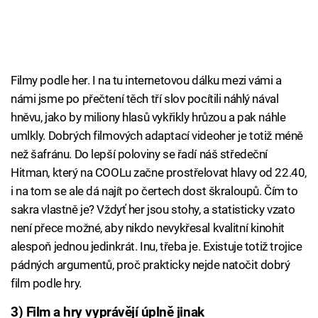
Filmy podle her. I na tu internetovou dálku mezi vámi a
námi jsme po přečtení těch tří slov pocítili náhlý nával
hněvu, jako by miliony hlasů vykřikly hrůzou a pak náhle
umlkly. Dobrých filmových adaptací videoher je totiž méně
než šafránu. Do lepší poloviny se řadí náš středeční
Hitman, který na COOLu začne prostřelovat hlavy od 22.40,
i na tom se ale dá najít po čertech dost škraloupů. Čím to
sakra vlastně je? Vždyť her jsou stohy, a statisticky vzato
není přece možné, aby nikdo nevykřesal kvalitní kinohit
alespoň jednou jedinkrát. Inu, třeba je. Existuje totiž trojice
pádných argumentů, proč prakticky nejde natočit dobrý
film podle hry.
3) Film a hry vyprávějí úplně jinak