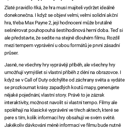
Zlaté pravidlo říká, že hra musí majiteli vydržet ideálně
donekonečna. I když se objeví velmi, velmi solidní akční
hra, třeba Max Payne 2, její hodnocení může brutálně
sešněrovat pouhopouhá šestihodinová herní doba. Teď si
ale představte, že sedíte na stejně dlouhém filmu. Rozdíl
mezi tempem vyprávění u obou formátů je první zásadní
průser.
Jasně, ne všechny hry vyprávějí příběh, ale všechny hry
umožňují vymýšlet si vlastní příběh z dění na obrazovce. I
když se v Call of Duty odchýlíte od záchrany světa a vydáte
se prozkoumat krásy zapadlých koutů mapy, generujete
nějaké pojednání, vlastní story. Právě to je zázrak
interaktivity, možnost navolit si vlastní tempo. Filmy ale
spoléhají na klasické vyprávění ve třech aktech, které se
pere s tím, kolik informací hry obsahují ve svém světě.
Jakékoliv dávkování méně informací ve filmu bude nutně