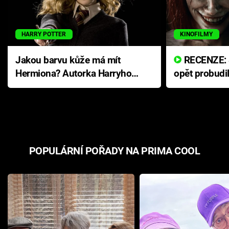
HARRY POTTER
KINOFILMY
Jakou barvu kůže má mít
RECENZE: Smrtelné zlo se
Hermiona? Autorka Harryho
opět probudi
Pottera přišla s ráznou
přichází s n
odpovědí
hororovou n
POPULÁRNÍ POŘADY NA PRIMA COOL