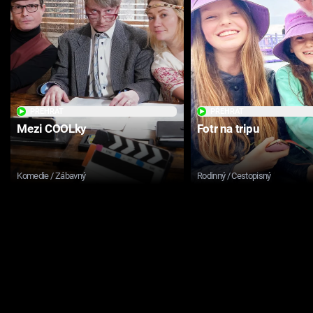
PŘEHRÁT
PŘEHRÁT
Mezi COOLky
Fotr na tripu
Komedie / Zábavný
Rodinný / Cestopisný