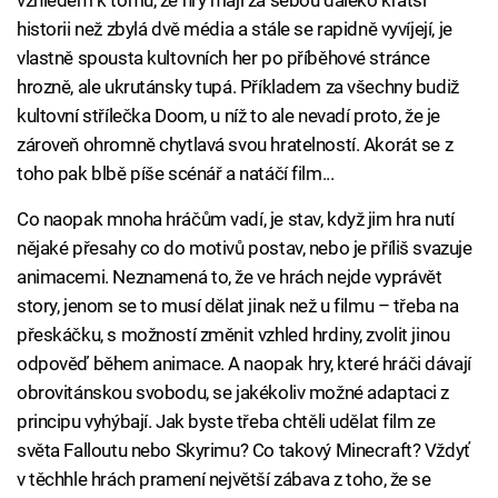
vzhledem k tomu, že hry mají za sebou daleko kratší
historii než zbylá dvě média a stále se rapidně vyvíjejí, je
vlastně spousta kultovních her po příběhové stránce
hrozně, ale ukrutánsky tupá. Příkladem za všechny budiž
kultovní střílečka Doom, u níž to ale nevadí proto, že je
zároveň ohromně chytlavá svou hratelností. Akorát se z
toho pak blbě píše scénář a natáčí film...
Co naopak mnoha hráčům vadí, je stav, když jim hra nutí
nějaké přesahy co do motivů postav, nebo je příliš svazuje
animacemi. Neznamená to, že ve hrách nejde vyprávět
story, jenom se to musí dělat jinak než u filmu – třeba na
přeskáčku, s možností změnit vzhled hrdiny, zvolit jinou
odpověď během animace. A naopak hry, které hráči dávají
obrovitánskou svobodu, se jakékoliv možné adaptaci z
principu vyhýbají. Jak byste třeba chtěli udělat film ze
světa Falloutu nebo Skyrimu? Co takový Minecraft? Vždyť
v těchhle hrách pramení největší zábava z toho, že se