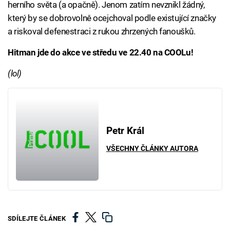
herního světa (a opačně). Jenom zatím nevznikl žádný,
který by se dobrovolně ocejchoval podle existující značky
a riskoval defenestraci z rukou zhrzených fanoušků.
Hitman jde do akce ve středu ve 22.40 na COOLu!
(lol)
Petr Král
VŠECHNY ČLÁNKY AUTORA
SDÍLEJTE ČLÁNEK