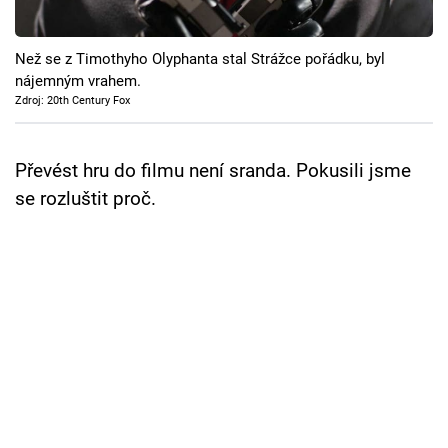
Cool Esport
Než se z Timothyho Olyphanta stal Strážce pořádku, byl
Pořady
nájemným vrahem.
Zdroj: 20th Century Fox
TV Program
Sledujte prima+
Převést hru do filmu není sranda. Pokusili jsme
se rozluštit proč.
Přihlášení
Sledujte nás