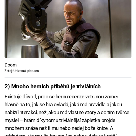
Doom
Zdroj: Universal pictures
2) Mnoho herních příběhů je triviálních
Existuje důvod, proč se herní recenze většinou zaměří
hlavně na to, jak se hra ovládá, jaká má pravidla a jakou
nabízí interakci, než jakou má vlastně story a co tím tvůrce
myslel – hrám díky tomu triviálnější zápletka projde
mnohem snáze než filmu nebo nedej bože knize. A