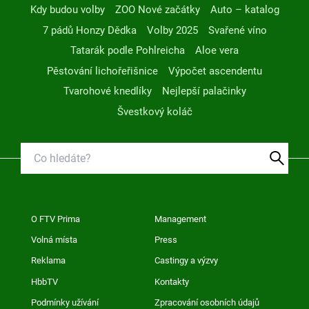
Kdy budou volby
ZOO Nové začátky
Auto – katalog
7 pádů Honzy Dědka
Volby 2025
Svařené víno
Tatarák podle Pohlreicha
Aloe vera
Pěstování lichořeřišnice
Výpočet ascendentu
Tvarohové knedlíky
Nejlepší palačinky
Švestkový koláč
O FTV Prima
Management
Volná místa
Press
Reklama
Castingy a výzvy
HbbTV
Kontakty
Podmínky užívání
Zpracování osobních údajů