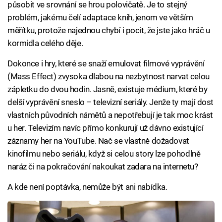
působit ve srovnání se hrou polovičatě. Je to stejný
problém, jakému čelí adaptace knih, jenom ve větším
měřítku, protože najednou chybí i pocit, že jste jako hráč u
kormidla celého děje.
Dokonce i hry, které se snaží emulovat filmové vyprávění
(Mass Effect) zvysoka dlabou na nezbytnost narvat celou
zápletku do dvou hodin. Jasně, existuje médium, které by
delší vyprávění sneslo – televizní seriály. Jenže ty mají dost
vlastních původních námětů a nepotřebují je tak moc krást
u her. Televizím navíc přímo konkurují už dávno existující
záznamy her na YouTube. Nač se vlastně dožadovat
kinofilmu nebo seriálu, když si celou story lze pohodlně
naráz či na pokračování nakoukat zadara na internetu?
A kde není poptávka, nemůže být ani nabídka.