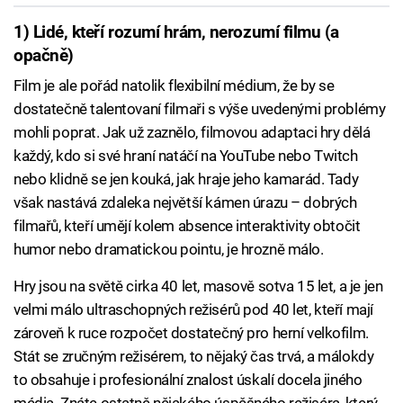
1) Lidé, kteří rozumí hrám, nerozumí filmu (a
opačně)
Film je ale pořád natolik flexibilní médium, že by se
dostatečně talentovaní filmaři s výše uvedenými problémy
mohli poprat. Jak už zaznělo, filmovou adaptaci hry dělá
každý, kdo si své hraní natáčí na YouTube nebo Twitch
nebo klidně se jen kouká, jak hraje jeho kamarád. Tady
však nastává zdaleka největší kámen úrazu – dobrých
filmařů, kteří umějí kolem absence interaktivity obtočit
humor nebo dramatickou pointu, je hrozně málo.
Hry jsou na světě cirka 40 let, masově sotva 15 let, a je jen
velmi málo ultraschopných režisérů pod 40 let, kteří mají
zároveň k ruce rozpočet dostatečný pro herní velkofilm.
Stát se zručným režisérem, to nějaký čas trvá, a málokdy
to obsahuje i profesionální znalost úskalí docela jiného