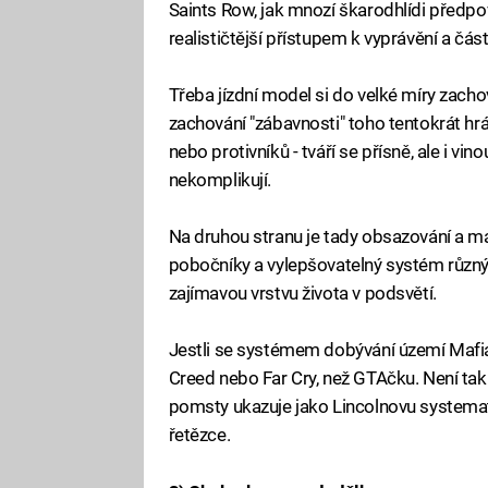
Saints Row, jak mnozí škarodhlídi předpo
realističtější přístupem k vyprávění a čá
Třeba jízdní model si do velké míry zacho
zachování "zábavnosti" toho tentokrát hráčí
nebo protivníků - tváří se přísně, ale i vi
nekomplikují.
Na druhou stranu je tady obsazování a m
pobočníky a vylepšovatelný systém různý
zajímavou vrstvu života v podsvětí.
Jestli se systémem dobývání území Mafi
Creed nebo Far Cry, než GTAčku. Není tak 
pomsty ukazuje jako Lincolnovu systemat
řetězce.