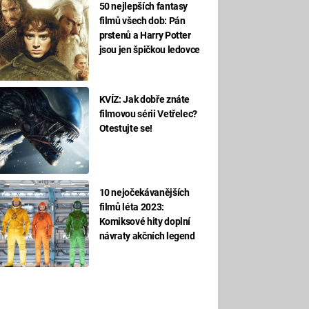
50 nejlepších fantasy
filmů všech dob: Pán
prstenů a Harry Potter
jsou jen špičkou ledovce
KVÍZ: Jak dobře znáte
filmovou sérii Vetřelec?
Otestujte se!
10 nejočekávanějších
filmů léta 2023:
Komiksové hity doplní
návraty akčních legend