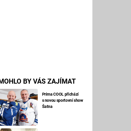
MOHLO BY VÁS ZAJÍMAT
Prima COOL přichází
s novou sportovní show
Šatna