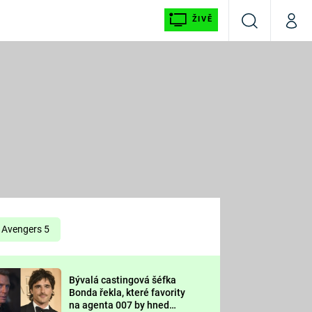
ŽIVĚ
Vyhledávání
Můj p
Prima+
É
CNN Prima NEWS
E
Prima FRESH
ŠÍ
Prima LIVING
E
Prima Ženy
Avengers 5
Prima LAJK
Bývalá castingová šéfka
OOL
Bonda řekla, které favority
Sledujte nás
na agenta 007 by hned