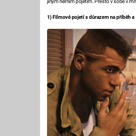
jiným herním pojetím. Přesto v sobě v m
1) Filmové pojetí s důrazem na příběh a