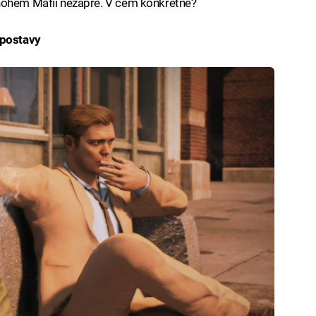
nohém Mafii nezapře. V čem konkrétně?
 postavy