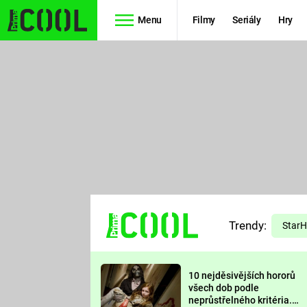
Menu
Filmy
Seriály
Hry
Seriály
Filmy
SIMPSONOVI
STAR WARS
HVĚZDNÁ
AVENGERS
BRÁNA
RYCHLE A
TEORIE
ZBĚSILE 10
Trendy:
VELKÉHO
Star
PREDÁTOR
TŘESKU
10 nejděsivějších hororů
FUTURAMA
všech dob podle
neprůstřelného kritéria.