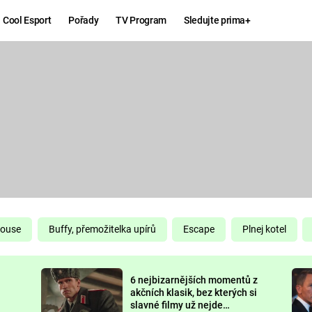
Cool Esport
Pořady
TV Program
Sledujte prima+
Hry
Zábava
MAFIA
ZÁBAVN
GALERI
GTA 6
NEJLEP
KINGDOM
KOMEDI
COME:
DELIVERANCE
CHUCK
House
Buffy, přemožitelka upírů
Escape
Plnej kotel
NORRIS
ESPORT
6 nejbizarnějších momentů z
DEADP
akčních klasik, bez kterých si
slavné filmy už nejde