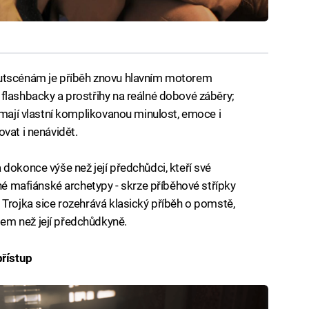
cutscénám je příběh znovu hlavním motorem
flashbacky a prostřihy na reálné dobové záběry;
 mají vlastní komplikovanou minulost, emoce i
vat i nenávidět.
dokonce výše než její předchůdci, kteří své
dné mafiánské archetypy - skrze příběhové střípky
 Trojka sice rozehrává klasický příběh o pomstě,
em než její předchůdkyně.
přístup