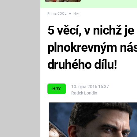
Které děsivé pecky vám
nejvíc zvednou tep?
Prima COOL
■
Hry
5 věcí, v nichž j
plnokrevným nás
druhého dílu!
10. října 2016 16:37
HRY
Radek Londin