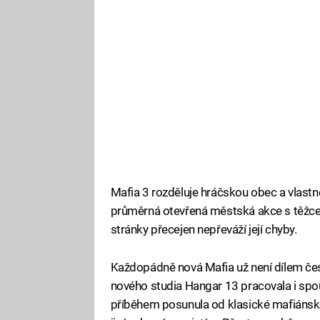
Mafia 3 rozděluje hráčskou obec a vlastně
průměrná otevřená městská akce s těžce 
stránky přecejen nepřeváží její chyby.
Každopádně nová Mafia už není dílem čes
nového studia Hangar 13 pracovala i spo
příběhem posunula od klasické mafiánské é