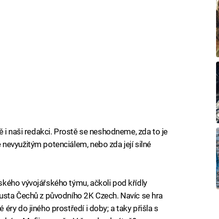
 i naši redakci. Prostě se neshodneme, zda to je
nevyužitým potenciálem, nebo zda její silné
kého vývojářského týmu, ačkoli pod křídly
usta Čechů z původního 2K Czech. Navíc se hra
ry do jiného prostředí i doby; a taky přišla s