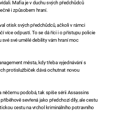
vídali. Mafia je v duchu svých předchůdců
stečně i způsobem hraní.
val otisk svých předchůdců, ačkoli v rámci
 více odpustí. To se dá říci i o přístupu policie
nou své své umělé debility vám hraní moc
anagement města, kdy třeba vyjednávání s
ch protislužbiček dává ochutnat novou
a něčemu podobá, tak spíše sérii Assassins
příběhově sevřená jako předchozí díly, ale cestu
ickou cestu na vrchol kriminálního potravního