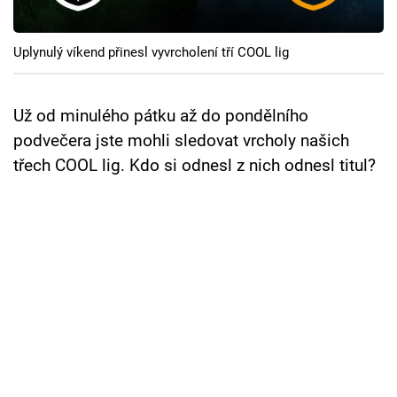
Cool Esport
Uplynulý víkend přinesl vyvrcholení tří COOL lig
Pořady
TV Program
Už od minulého pátku až do pondělního
podvečera jste mohli sledovat vrcholy našich
Sledujte prima+
třech COOL lig. Kdo si odnesl z nich odnesl titul?
Přihlášení
Sledujte nás