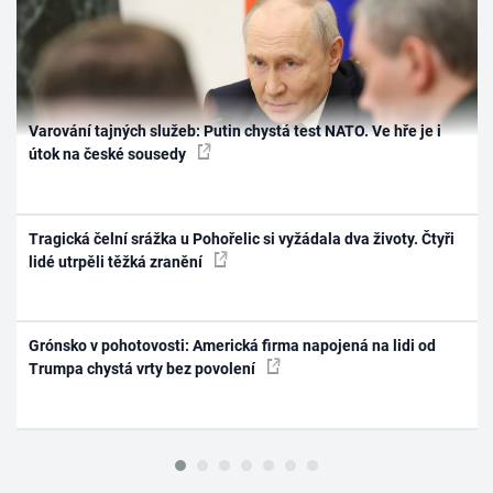
Varování tajných služeb: Putin chystá test NATO. Ve hře je i
útok na české sousedy
Tragická čelní srážka u Pohořelic si vyžádala dva životy. Čtyři
lidé utrpěli těžká zranění
Grónsko v pohotovosti: Americká firma napojená na lidi od
Trumpa chystá vrty bez povolení