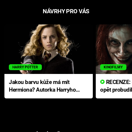
NÁVRHY PRO VÁS
HARRY POTTER
KINOFILMY
Jakou barvu kůže má mít
RECENZE: Smrtelné zlo se
Hermiona? Autorka Harryho
opět probudi
Pottera přišla s ráznou
přichází s n
odpovědí
hororovou n