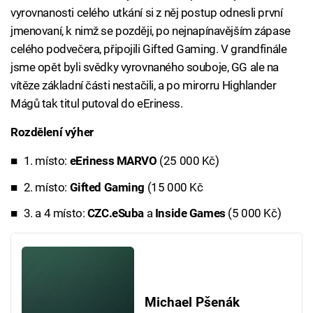
vyrovnanosti celého utkání si z něj postup odnesli první
jmenovaní, k nimž se později, po nejnapínavějším zápase
celého podvečera, připojili Gifted Gaming. V grandfinále
jsme opět byli svědky vyrovnaného souboje, GG ale na
vítěze základní části nestačili, a po mirorru Highlander
Mágů tak titul putoval do eEriness.
Rozdělení výher
1. místo:
eEriness MARVO
(25 000 Kč)
2. místo:
Gifted Gaming
(15 000 Kč
3. a 4 místo:
CZC.eSuba
a
Inside Games
(5 000 Kč)
Michael Pšenák