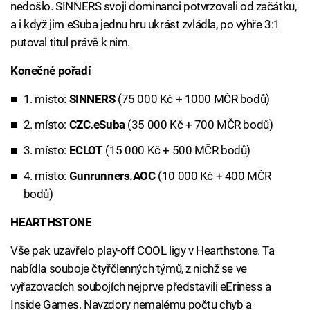
nedošlo. SINNERS svoji dominanci potvrzovali od začátku,
a i když jim eSuba jednu hru ukrást zvládla, po výhře 3:1
putoval titul právě k nim.
Konečné pořadí
1. místo:
SINNERS
(75 000 Kč + 1000 MČR bodů)
2. místo:
CZC.eSuba
(35 000 Kč + 700 MČR bodů)
3. místo:
ECLOT
(15 000 Kč + 500 MČR bodů)
4. místo:
Gunrunners.AOC
(10 000 Kč + 400 MČR
bodů)
HEARTHSTONE
Vše pak uzavřelo play-off COOL ligy v Hearthstone. Ta
nabídla souboje čtyřčlenných týmů, z nichž se ve
vyřazovacích soubojích nejprve představili eEriness a
Inside Games. Navzdory nemalému počtu chyb a