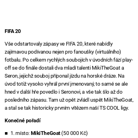
FIFA 20
Vše odstartovaly zápasy ve FIFA 20, které nabídly
zajímavou podívanou nejen pro fanoušky (virtuálního)
fotbalu. Po celkem rychlých soubojích v úvodních fází play-
off se do finále dostali dva mladí talenti MikiTheGoat a
Seron, jejichž souboj příponal jízdu na horské dráze. Na
úvod totiž vysoko vyhrál první jmenovaný, to samé se ale
hned v další hře povedlo i Seronovi, a vše tak šlo až do
posledního zápasu. Tam už opět zvládl uspět MikiTheGoat,
a stal se tak historicky prvním vítězem naší TS COOL ligy.
Konečné pořadí
1. místo:
MikiTheGoat
(50 000 Kč)