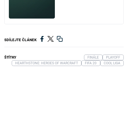
SDÍLEJTE ČLÁNEK
ŠTÍTKY
FINÁLE
PLAYOFF
HEARTHSTONE: HEROES OF WARCRAFT
FIFA 20
COOL LIGA