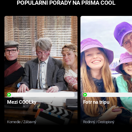
POPULÁRNÍ POŘADY NA PRIMA COOL
PŘEHRÁT
PŘEHRÁT
Mezi COOLky
Fotr na tripu
Komedie / Zábavný
Rodinný / Cestopisný