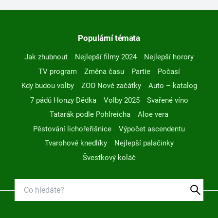
Populární témata
Jak zhubnout
Nejlepší filmy 2024
Nejlepší horory
TV program
Změna času
Partie
Počasí
Kdy budou volby
ZOO Nové začátky
Auto – katalog
7 pádů Honzy Dědka
Volby 2025
Svařené víno
Tatarák podle Pohlreicha
Aloe vera
Pěstování lichořeřišnice
Výpočet ascendentu
Tvarohové knedlíky
Nejlepší palačinky
Švestkový koláč