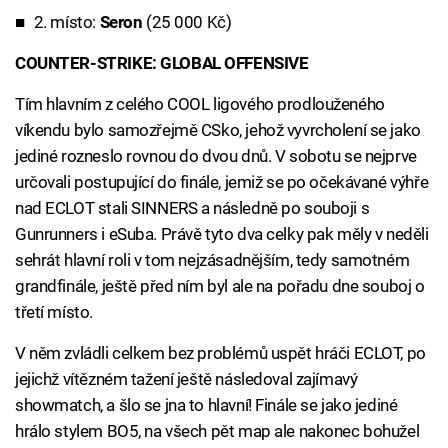
2. místo:
Seron
(25 000 Kč)
COUNTER-STRIKE: GLOBAL OFFENSIVE
Tím hlavním z celého COOL ligového prodlouženého
víkendu bylo samozřejmě CSko, jehož vyvrcholení se jako
jediné rozneslo rovnou do dvou dnů. V sobotu se nejprve
určovali postupující do finále, jemiž se po očekávané výhře
nad ECLOT stali SINNERS a následně po souboji s
Gunrunners i eSuba. Právě tyto dva celky pak měly v neděli
sehrát hlavní roli v tom nejzásadnějším, tedy samotném
grandfinále, ještě před ním byl ale na pořadu dne souboj o
třetí místo.
V něm zvládli celkem bez problémů uspět hráči ECLOT, po
jejichž vítězném tažení ještě následoval zajímavý
showmatch, a šlo se jna to hlavní! Finále se jako jediné
hrálo stylem BO5, na všech pět map ale nakonec bohužel