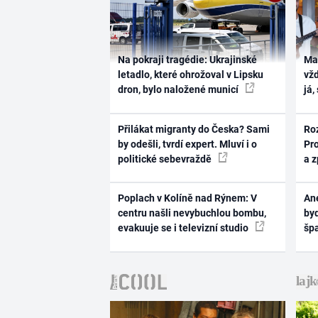
Na pokraji tragédie: Ukrajinské
Ma
letadlo, které ohrožoval v Lipsku
vž
dron, bylo naložené municí
já,
Přilákat migranty do Česka? Sami
Ro
by odešli, tvrdí expert. Mluví i o
Pr
politické sebevraždě
a 
Poplach v Kolíně nad Rýnem: V
Ane
centru našli nevybuchlou bombu,
byd
evakuuje se i televizní studio
šp