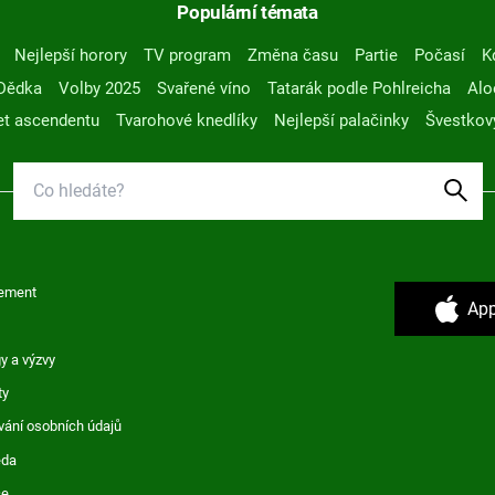
Populární témata
Nejlepší horory
TV program
Změna času
Partie
Počasí
K
Dědka
Volby 2025
Svařené víno
Tatarák podle Pohlreicha
Alo
t ascendentu
Tvarohové knedlíky
Nejlepší palačinky
Švestkov
ement
App
y a výzvy
ty
vání osobních údajů
ěda
ce