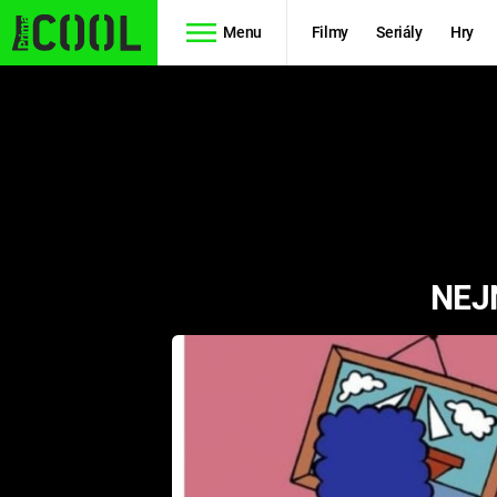
Menu
Filmy
Seriály
Hry
Seriály
Filmy
SIMPSONOVI
STAR WARS
HVĚZDNÁ
AVENGERS
BRÁNA
NEJ
RYCHLE A
TEORIE
ZBĚSILE 10
VELKÉHO
PREDÁTOR
TŘESKU
FUTURAMA