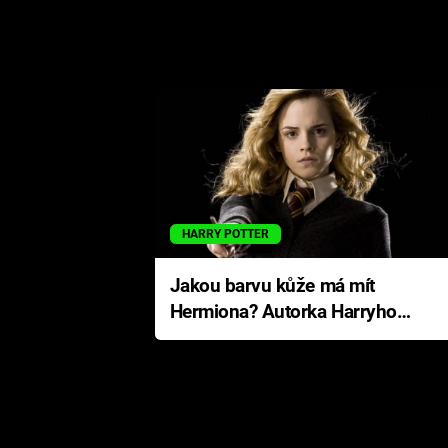
HARRY POTTER
Jakou barvu kůže má mít
Hermiona? Autorka Harryho
Pottera přišla s ráznou
odpovědí