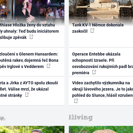
thiase Hložka ženy do vztahu
Tank KV-1 Němce dokonale
dy uhnaly: Teď budu iniciátorem
zaskočil
 slibuje zpěvák
zloučení s Glenem Hansardem:
Operace Entebbe ukázala
outěná rakev, dojemná řeč Bona
schopnosti Izraele. Při
zpěv Irglové s Vedderem
osvobozování rukojmích padl br
premiéra
ta a Jirka z AYTO spolu zkouší
Video zachytilo výzkumníka na
let. Válise mrzí, že ukázal
okraji lávového jezera. Je to jak
atné stránky
pohled do Slunce, hlásil vzruše