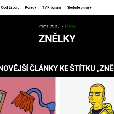
Cool Esport
Pořady
TV Program
Sledujte prima+
Prima COOL
znělky
Hry
Zábava
ZNĚLKY
MAFIA
ZÁBAVN
GALERI
GTA 6
NEJLEP
NOVĚJŠÍ ČLÁNKY KE ŠTÍTKU „ZNĚ
KINGDOM
KOMEDI
COME:
DELIVERANCE
CHUCK
NORRIS
ESPORT
DEADP