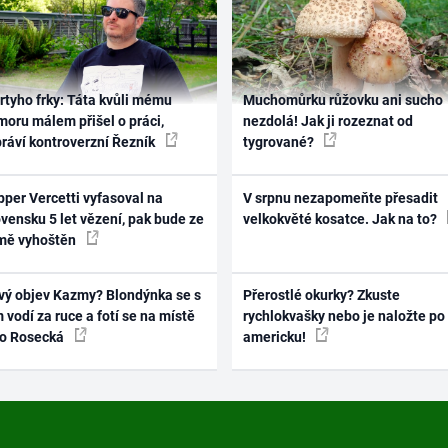
rtyho frky: Táta kvůli mému
Muchomůrku růžovku ani sucho
oru málem přišel o práci,
nezdolá! Jak ji rozeznat od
práví kontroverzní Řezník
tygrované?
per Vercetti vyfasoval na
V srpnu nezapomeňte přesadit
vensku 5 let vězení, pak bude ze
velkokvěté kosatce. Jak na to?
mě vyhoštěn
vý objev Kazmy? Blondýnka se s
Přerostlé okurky? Zkuste
 vodí za ruce a fotí se na místě
rychlokvašky nebo je naložte po
ko Rosecká
americku!