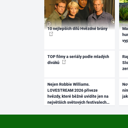
10 nejlepších dílů Hvězdné brány
Ma
hum
vy
TOP filmy a seriály podle mladých
Rap
diváků
Slo
ze
Nejen Robbie Williams.
No
LOVESTREAM 2026 přiveze
ním
hvězdy, které běžně uvidíte jen na
ja
největších světových festivalech