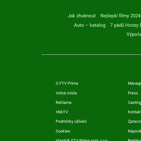
Jak zhubnout
Nejlepší filmy 2024
Auto – katalog
7 pádů Honzy 
Výpoče
O FTV Prima
Manag
Volná místa
Press
Reklama
Casting
HbbTV
Kontak
Podmínky užívání
Zpraco
Cookies
Nápov
Vlastník FTV Prima spol. s r.o.
Redak