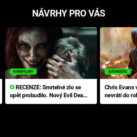
NÁVRHY PRO VÁS
KINOFILMY
AVENGERS
RECENZE: Smrtelné zlo se
Chris Evans v
opět probudilo. Nový Evil Dead
nevrátí do ro
přichází s neodolatelnou
Ameriky
hororovou nabídkou