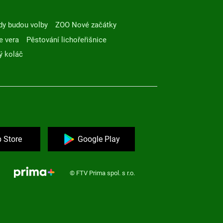
dy budou volby
ZOO Nové začátky
e vera
Pěstování lichořeřišnice
ý koláč
 Store
Google Play
© FTV Prima spol. s r.o.