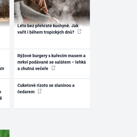
Léto bez přehřáté kuchyně. Jak
vařit i během tropických dnů?
Rýžové burgery s kuřecím masem a
mrkví podávané se salátem – lehká
atr
a chutná večeře
Cuketové rizoto se slaninou a
o
čedarem
ně