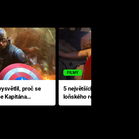
FILMY
ysvětlil, proč se
5 největších propadáků
le Kapitána
loňského roku: Disney na
jediné katastrofě prodělal 200
milionů dolarů