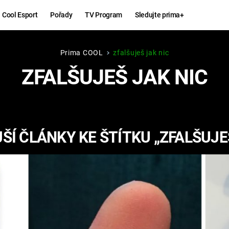
Cool Esport
Pořady
TV Program
Sledujte prima+
Prima COOL
zfalšuješ jak nic
Hry
Zábava
ZFALŠUJEŠ JAK NIC
MAFIA
ZÁBAVN
GALERI
GTA 6
NEJLEP
Í ČLÁNKY KE ŠTÍTKU „ZFALŠUJE
KINGDOM
KOMEDI
COME:
DELIVERANCE
CHUCK
NORRIS
ESPORT
DEADP