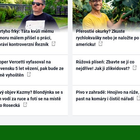
rtyho frky: Táta kvůli mému
Přerostlé okurky? Zkuste
oru málem přišel o práci,
rychlokvašky nebo je naložte po
práví kontroverzní Řezník
americku!
per Vercetti vyfasoval na
Růžová plíseň: Zbavte se jí co
vensku 5 let vězení, pak bude ze
nejdříve! Jak ji zlikvidovat?
mě vyhoštěn
vý objev Kazmy? Blondýnka se s
Pivo v zahradě: Hnojivo na růže,
 vodí za ruce a fotí se na místě
past na komáry i čistič nářadí
ko Rosecká