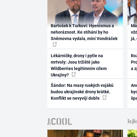
Bartošek k Turkovi: Hyenismus a
Ma
nehoráznost. Ke stíhání by ho
vž
Sněmovna vydala, míní Vondráček
já,
Lékárničky, drony i pytle na
Ro
mrtvoly: Jsou tržiště jako
Pr
Wildberries legitimním cílem
a 
Ukrajiny?
Šándor: Na masy ruských vojáků
Ane
budou ukrajinské drony krátké.
byd
Konflikt se nevyvíjí dobře
šp