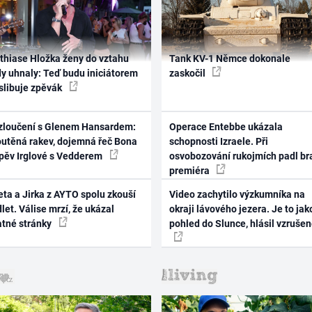
thiase Hložka ženy do vztahu
Tank KV-1 Němce dokonale
dy uhnaly: Teď budu iniciátorem
zaskočil
 slibuje zpěvák
zloučení s Glenem Hansardem:
Operace Entebbe ukázala
outěná rakev, dojemná řeč Bona
schopnosti Izraele. Při
zpěv Irglové s Vedderem
osvobozování rukojmích padl br
premiéra
ta a Jirka z AYTO spolu zkouší
Video zachytilo výzkumníka na
let. Válise mrzí, že ukázal
okraji lávového jezera. Je to jak
atné stránky
pohled do Slunce, hlásil vzruše