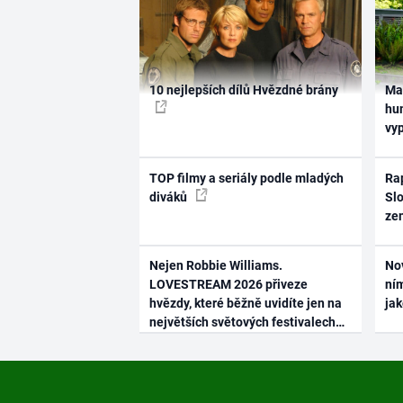
10 nejlepších dílů Hvězdné brány
Ma
hum
vy
TOP filmy a seriály podle mladých
Rap
diváků
Slo
ze
Nejen Robbie Williams.
No
LOVESTREAM 2026 přiveze
ním
hvězdy, které běžně uvidíte jen na
ja
největších světových festivalech