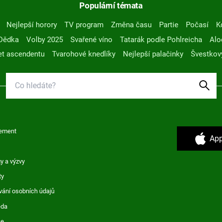
Populární témata
Nejlepší horory
TV program
Změna času
Partie
Počasí
K
Dědka
Volby 2025
Svařené víno
Tatarák podle Pohlreicha
Alo
t ascendentu
Tvarohové knedlíky
Nejlepší palačinky
Švestkov
ement
App
y a výzvy
ty
vání osobních údajů
ěda
ce