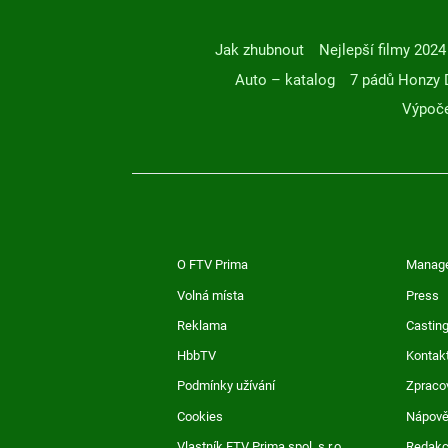
Jak zhubnout
Nejlepší filmy 2024
Auto – katalog
7 pádů Honzy 
Výpoče
O FTV Prima
Manag
Volná místa
Press
Reklama
Casting
HbbTV
Kontak
Podmínky užívání
Zpraco
Cookies
Nápov
Vlastník FTV Prima spol. s r.o.
Redak