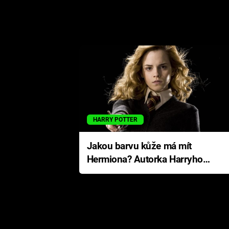
HARRY POTTER
Jakou barvu kůže má mít
Hermiona? Autorka Harryho
Pottera přišla s ráznou
odpovědí