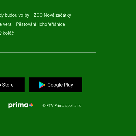
dy budou volby
ZOO Nové začátky
e vera
Pěstování lichořeřišnice
ý koláč
 Store
Google Play
© FTV Prima spol. s r.o.