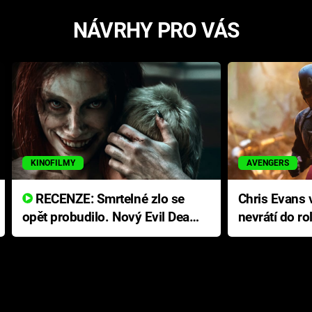
NÁVRHY PRO VÁS
KINOFILMY
AVENGERS
RECENZE: Smrtelné zlo se
Chris Evans v
opět probudilo. Nový Evil Dead
nevrátí do ro
přichází s neodolatelnou
Ameriky
hororovou nabídkou