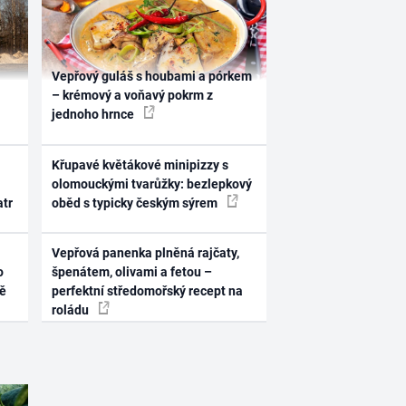
Vepřový guláš s houbami a pórkem
– krémový a voňavý pokrm z
jednoho hrnce
Křupavé květákové minipizzy s
olomouckými tvarůžky: bezlepkový
atr
oběd s typicky českým sýrem
Vepřová panenka plněná rajčaty,
o
špenátem, olivami a fetou –
ně
perfektní středomořský recept na
roládu