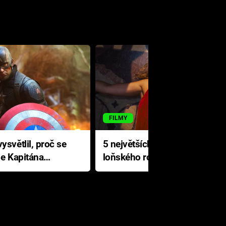
FILMY
ysvětlil, proč se
5 největších propadáků
le Kapitána
loňského roku: Disney na
jediné katastrofě prodělal 200
milionů dolarů