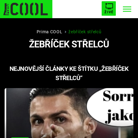
ŽIVĚ
STARHOUSE
BUFFY, PŘEMOŽITELKA UPÍRŮ
Trendy:
Prima COOL
žebříček střelců
ŽEBŘÍČEK STŘELCŮ
ESCAPE
PLNEJ KOTEL
AVENGERS 5
NEJNOVĚJŠÍ ČLÁNKY KE ŠTÍTKU „ŽEBŘÍČEK
STŘELCŮ“
Témata
Filmy
Seriály
Hry