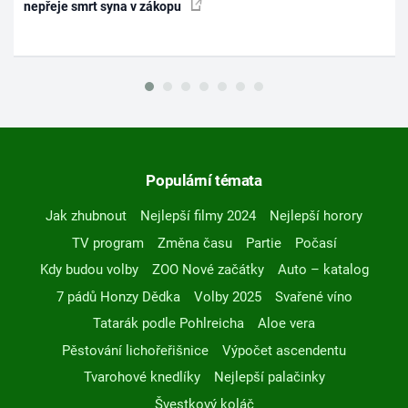
nepřeje smrt syna v zákopu
Populární témata
Jak zhubnout
Nejlepší filmy 2024
Nejlepší horory
TV program
Změna času
Partie
Počasí
Kdy budou volby
ZOO Nové začátky
Auto – katalog
7 pádů Honzy Dědka
Volby 2025
Svařené víno
Tatarák podle Pohlreicha
Aloe vera
Pěstování lichořeřišnice
Výpočet ascendentu
Tvarohové knedlíky
Nejlepší palačinky
Švestkový koláč