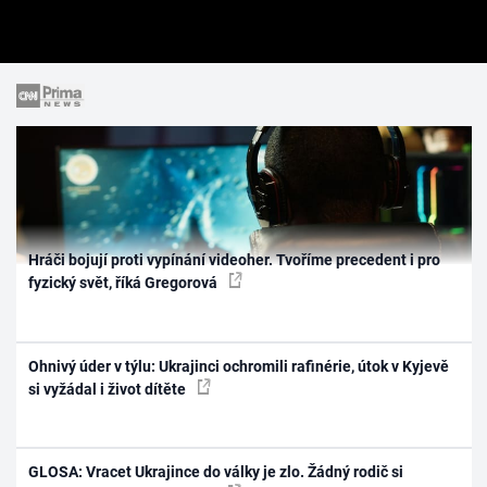
Hráči bojují proti vypínání videoher. Tvoříme precedent i pro
fyzický svět, říká Gregorová
Ohnivý úder v týlu: Ukrajinci ochromili rafinérie, útok v Kyjevě
si vyžádal i život dítěte
GLOSA: Vracet Ukrajince do války je zlo. Žádný rodič si