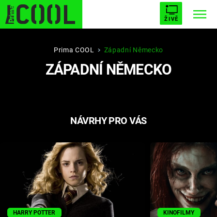
ŽIVĚ
STARHOUSE
BUFFY, PŘEMOŽITELKA UPÍRŮ
Trendy:
Prima COOL
Západní Německo
ZÁPADNÍ NĚMECKO
ESCAPE
PLNEJ KOTEL
AVENGERS 5
NÁVRHY PRO VÁS
Témata
Filmy
Seriály
Hry
HARRY POTTER
KINOFILMY