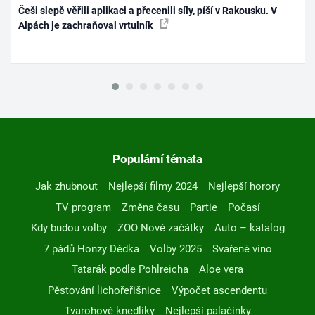
Češi slepě věřili aplikaci a přecenili síly, píší v Rakousku. V
Alpách je zachraňoval vrtulník
Populární témata
Jak zhubnout
Nejlepší filmy 2024
Nejlepší horory
TV program
Změna času
Partie
Počasí
Kdy budou volby
ZOO Nové začátky
Auto – katalog
7 pádů Honzy Dědka
Volby 2025
Svařené víno
Tatarák podle Pohlreicha
Aloe vera
Pěstování lichořeřišnice
Výpočet ascendentu
Tvarohové knedlíky
Nejlepší palačinky