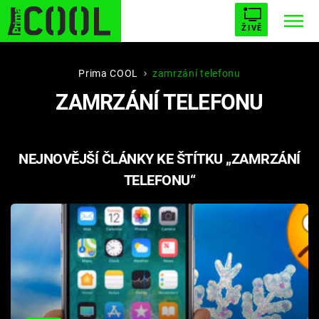
ŽIVĚ
STARHOUSE
BUFFY, PŘEMOŽITELKA UPÍRŮ
Trendy:
Prima COOL
zamrzání telefonu
ZAMRZÁNÍ TELEFONU
ESCAPE
PLNEJ KOTEL
AVENGERS 5
NEJNOVĚJŠÍ ČLÁNKY KE ŠTÍTKU „ZAMRZÁNÍ
TELEFONU“
Témata
Filmy
Seriály
Hry