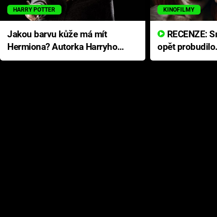
HARRY POTTER
KINOFILMY
Jakou barvu kůže má mít
RECENZE: Smrtelné zlo se
Hermiona? Autorka Harryho
opět probudilo
Pottera přišla s ráznou
přichází s neo
odpovědí
hororovou nab