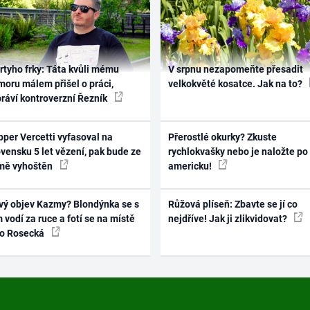
rtyho frky: Táta kvůli mému
V srpnu nezapomeňte přesadit
oru málem přišel o práci,
velkokvěté kosatce. Jak na to?
práví kontroverzní Řezník
per Vercetti vyfasoval na
Přerostlé okurky? Zkuste
vensku 5 let vězení, pak bude ze
rychlokvašky nebo je naložte po
mě vyhoštěn
americku!
vý objev Kazmy? Blondýnka se s
Růžová plíseň: Zbavte se jí co
 vodí za ruce a fotí se na místě
nejdříve! Jak ji zlikvidovat?
ko Rosecká