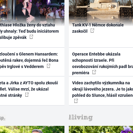
thiase Hložka ženy do vztahu
Tank KV-1 Němce dokonale
dy uhnaly: Teď budu iniciátorem
zaskočil
 slibuje zpěvák
zloučení s Glenem Hansardem:
Operace Entebbe ukázala
outěná rakev, dojemná řeč Bona
schopnosti Izraele. Při
zpěv Irglové s Vedderem
osvobozování rukojmích padl br
premiéra
ta a Jirka z AYTO spolu zkouší
Video zachytilo výzkumníka na
let. Válise mrzí, že ukázal
okraji lávového jezera. Je to jak
atné stránky
pohled do Slunce, hlásil vzruše