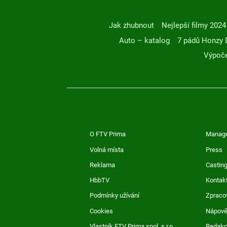
Jak zhubnout
Nejlepší filmy 2024
Auto – katalog
7 pádů Honzy 
Výpoče
O FTV Prima
Manag
Volná místa
Press
Reklama
Casting
HbbTV
Kontak
Podmínky užívání
Zpraco
Cookies
Nápov
Vlastník FTV Prima spol. s r.o.
Redak