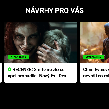
NÁVRHY PRO VÁS
KINOFILMY
AVENGERS
RECENZE: Smrtelné zlo se
Chris Evans v
opět probudilo. Nový Evil Dead
nevrátí do ro
přichází s neodolatelnou
Ameriky
hororovou nabídkou