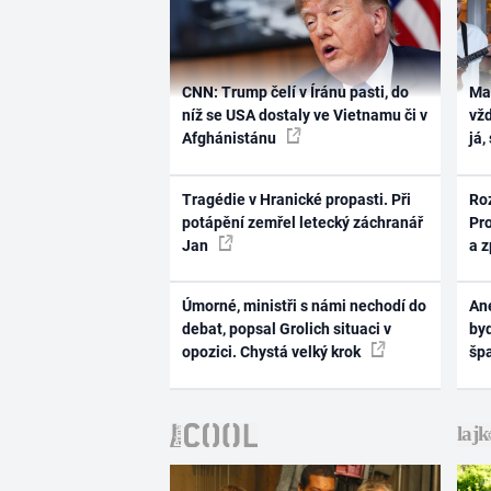
CNN: Trump čelí v Íránu pasti, do
Ma
níž se USA dostaly ve Vietnamu či v
vž
Afghánistánu
já,
Tragédie v Hranické propasti. Při
Ro
potápění zemřel letecký záchranář
Pr
Jan
a 
Úmorné, ministři s námi nechodí do
Ane
debat, popsal Grolich situaci v
byd
opozici. Chystá velký krok
šp