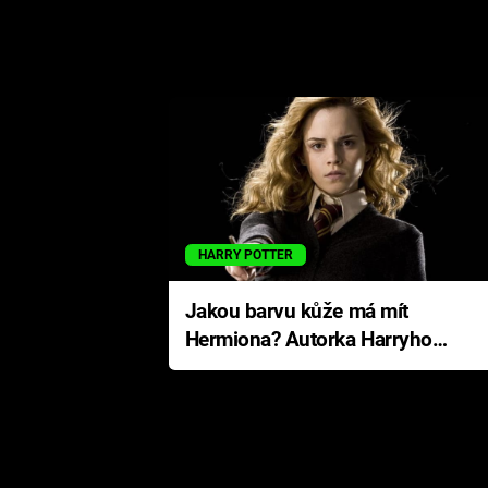
HARRY POTTER
Jakou barvu kůže má mít
Hermiona? Autorka Harryho
Pottera přišla s ráznou
odpovědí