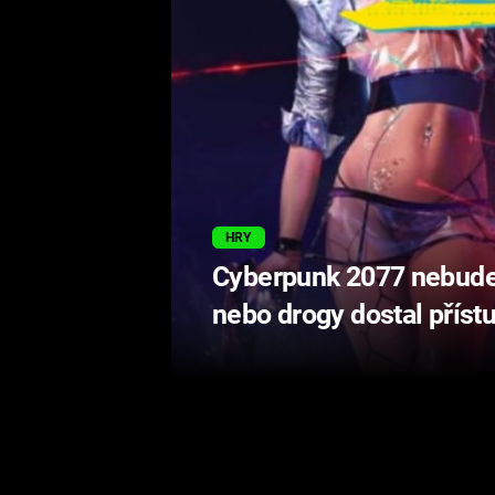
HRY
Cyberpunk 2077 nebude p
nebo drogy dostal příst