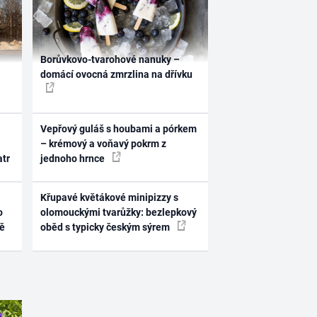
Borůvkovo-tvarohové nanuky –
domácí ovocná zmrzlina na dřívku
Vepřový guláš s houbami a pórkem
– krémový a voňavý pokrm z
atr
jednoho hrnce
Křupavé květákové minipizzy s
o
olomouckými tvarůžky: bezlepkový
ně
oběd s typicky českým sýrem