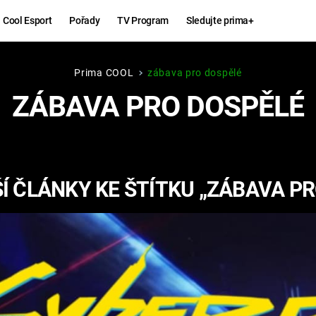
Cool Esport
Pořady
TV Program
Sledujte prima+
Prima COOL
zábava pro dospělé
Hry
Zábava
ZÁBAVA PRO DOSPĚLÉ
MAFIA
ZÁBAVN
GALERI
GTA 6
NEJLEP
Í ČLÁNKY KE ŠTÍTKU „ZÁBAVA PR
KINGDOM
KOMEDI
COME:
DELIVERANCE
CHUCK
NORRIS
ESPORT
DEADP