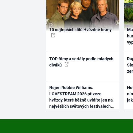
10 nejlepších dílů Hvězdné brány
Ma
hum
vy
TOP filmy a seriály podle mladých
Rap
diváků
Slo
ze
Nejen Robbie Williams.
No
LOVESTREAM 2026 přiveze
ním
hvězdy, které běžně uvidíte jen na
ja
největších světových festivalech