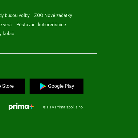
dy budou volby
ZOO Nové začátky
e vera
Pěstování lichořeřišnice
ý koláč
 Store
Google Play
© FTV Prima spol. s r.o.