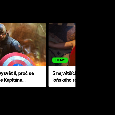
FILMY
ysvětlil, proč se
5 největších propadáků
le Kapitána
loňského roku: Disney na
jediné katastrofě prodělal 200
milionů dolarů