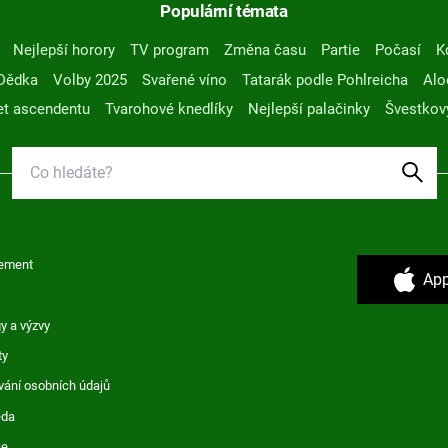
Populární témata
Nejlepší horory
TV program
Změna času
Partie
Počasí
K
Dědka
Volby 2025
Svařené víno
Tatarák podle Pohlreicha
Alo
t ascendentu
Tvarohové knedlíky
Nejlepší palačinky
Švestkov
ement
App
y a výzvy
ty
vání osobních údajů
ěda
ce