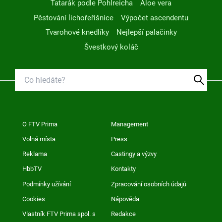
Tatarák podle Pohlreicha
Aloe vera
Pěstování lichořeřišnice
Výpočet ascendentu
Tvarohové knedlíky
Nejlepší palačinky
Švestkový koláč
O FTV Prima
Management
Volná místa
Press
Reklama
Castingy a výzvy
HbbTV
Kontakty
Podmínky užívání
Zpracování osobních údajů
Cookies
Nápověda
Vlastník FTV Prima spol. s
Redakce