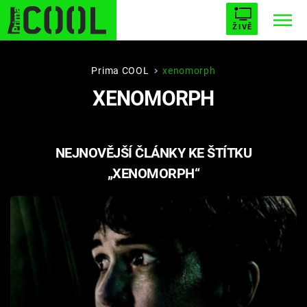
ŽIVĚ
STARHOUSE
BUFFY, PŘEMOŽITELKA UPÍRŮ
Trendy:
Prima COOL
xenomorph
XENOMORPH
ESCAPE
PLNEJ KOTEL
AVENGERS 5
NEJNOVĚJŠÍ ČLÁNKY KE ŠTÍTKU
„XENOMORPH“
Témata
Filmy
Seriály
Hry