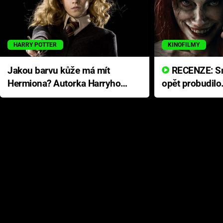
HARRY POTTER
KINOFILMY
Jakou barvu kůže má mít
RECENZE: Smrtelné zlo se
Hermiona? Autorka Harryho
opět probudilo
Pottera přišla s ráznou
přichází s neo
odpovědí
hororovou nab