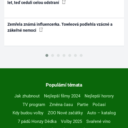
let, teď ceduli celou odstraní
Zemřela známá influencerka. Towleová podlehla vzácné a
zákeřné nemoci
Populární témata
Jak zhubnout
Nejlepší filmy 2024
Nejlepší horory
TV program
Změna času
Partie
Počasí
Kdy budou volby
ZOO Nové začátky
Auto – katalog
7 pádů Honzy Dědka
Volby 2025
Svařené víno