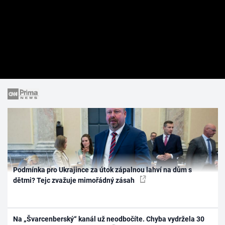
Podmínka pro Ukrajince za útok zápalnou lahví na dům s
dětmi? Tejc zvažuje mimořádný zásah
Na „Švarcenberský“ kanál už neodbočíte. Chyba vydržela 30