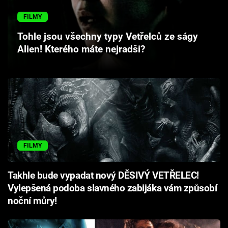
Cool Esport
FILMY
Pořady
Tohle jsou všechny typy Vetřelců ze ságy
Alien! Kterého máte nejradši?
TV Program
Sledujte prima+
Přihlášení
FILMY
Sledujte nás
Takhle bude vypadat nový DĚSIVÝ VETŘELEC!
Vylepšená podoba slavného zabijáka vám způsobí
noční můry!