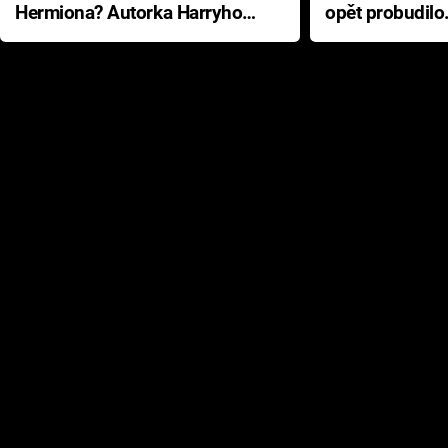
Hermiona? Autorka Harryho
opět probudilo
Pottera přišla s ráznou
přichází s neo
odpovědí
hororovou nab