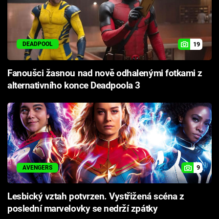
19
DEADPOOL
Fanoušci žasnou nad nově odhalenými fotkami z
alternativního konce Deadpoola 3
9
AVENGERS
Lesbický vztah potvrzen. Vystřižená scéna z
poslední marvelovky se nedrží zpátky