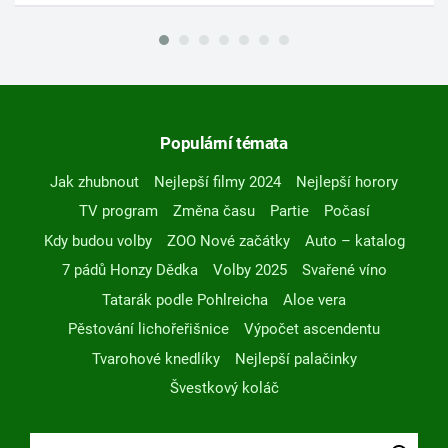
Populární témata
Jak zhubnout
Nejlepší filmy 2024
Nejlepší horory
TV program
Změna času
Partie
Počasí
Kdy budou volby
ZOO Nové začátky
Auto – katalog
7 pádů Honzy Dědka
Volby 2025
Svařené víno
Tatarák podle Pohlreicha
Aloe vera
Pěstování lichořeřišnice
Výpočet ascendentu
Tvarohové knedlíky
Nejlepší palačinky
Švestkový koláč