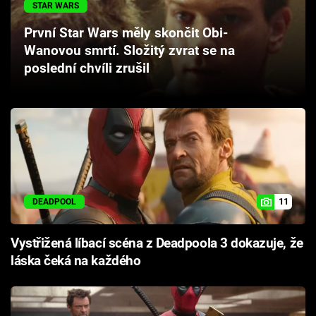
STAR WARS
Cool Esport
První Star Wars měly skončit Obi-
Pořady
Wanovou smrtí. Složitý zvrat se na
poslední chvíli zrušil
TV Program
Sledujte prima+
Přihlášení
11
DEADPOOL
Sledujte nás
Vystřižená líbací scéna z Deadpoola 3 dokazuje, že
láska čeká na každého