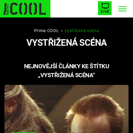
ŽIVĚ
STARHOUSE
BUFFY, PŘEMOŽITELKA UPÍRŮ
Trendy:
Prima COOL
vystřižená scéna
VYSTŘIŽENÁ SCÉNA
ESCAPE
PLNEJ KOTEL
AVENGERS 5
NEJNOVĚJŠÍ ČLÁNKY KE ŠTÍTKU
„VYSTŘIŽENÁ SCÉNA“
Témata
Filmy
Seriály
Hry