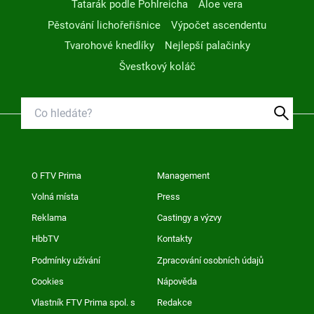
Tatarák podle Pohlreicha
Aloe vera
Pěstování lichořeřišnice
Výpočet ascendentu
Tvarohové knedlíky
Nejlepší palačinky
Švestkový koláč
O FTV Prima
Management
Volná místa
Press
Reklama
Castingy a výzvy
HbbTV
Kontakty
Podmínky užívání
Zpracování osobních údajů
Cookies
Nápověda
Vlastník FTV Prima spol. s
Redakce