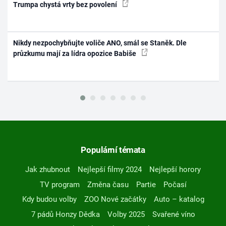
Trumpa chystá vrty bez povolení
Nikdy nezpochybňujte voliče ANO, smál se Staněk. Dle
průzkumu mají za lídra opozice Babiše
Populární témata
Jak zhubnout
Nejlepší filmy 2024
Nejlepší horory
TV program
Změna času
Partie
Počasí
Kdy budou volby
ZOO Nové začátky
Auto – katalog
7 pádů Honzy Dědka
Volby 2025
Svařené víno