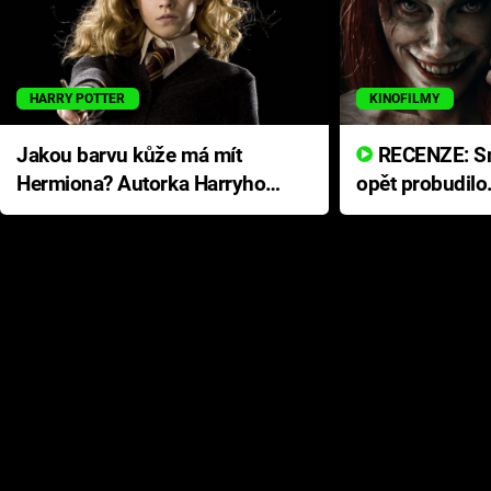
HARRY POTTER
KINOFILMY
Jakou barvu kůže má mít
RECENZE: Smrtelné zlo se
Hermiona? Autorka Harryho
opět probudilo
Pottera přišla s ráznou
přichází s neo
odpovědí
hororovou nab