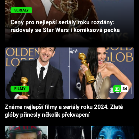
Cool Esport
SERIÁLY
Pořady
Ceny pro nejlepší seriály roku rozdány:
radovaly se Star Wars i komiksová pecka
TV Program
Sledujte prima+
Přihlášení
34
FILMY
Sledujte nás
Známe nejlepší filmy a seriály roku 2024. Zlaté
glóby přinesly několik překvapení