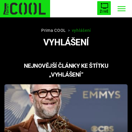
ŽIVĚ
STARHOUSE
BUFFY, PŘEMOŽITELKA UPÍRŮ
Trendy:
Prima COOL
vyhlášení
VYHLÁŠENÍ
ESCAPE
PLNEJ KOTEL
AVENGERS 5
NEJNOVĚJŠÍ ČLÁNKY KE ŠTÍTKU
„VYHLÁŠENÍ“
Témata
Filmy
Seriály
Hry