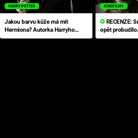
HARRY POTTER
KINOFILMY
Jakou barvu kůže má mít
RECENZE: Smrtelné zlo se
Hermiona? Autorka Harryho
opět probudilo
Pottera přišla s ráznou
přichází s neo
odpovědí
hororovou nab