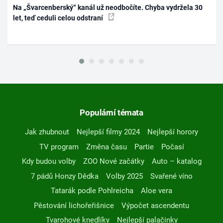
Na „Švarcenberský“ kanál už neodbočíte. Chyba vydržela 30
let, teď ceduli celou odstraní
Populární témata
Jak zhubnout
Nejlepší filmy 2024
Nejlepší horory
TV program
Změna času
Partie
Počasí
Kdy budou volby
ZOO Nové začátky
Auto – katalog
7 pádů Honzy Dědka
Volby 2025
Svařené víno
Tatarák podle Pohlreicha
Aloe vera
Pěstování lichořeřišnice
Výpočet ascendentu
Tvarohové knedlíky
Nejlepší palačinky