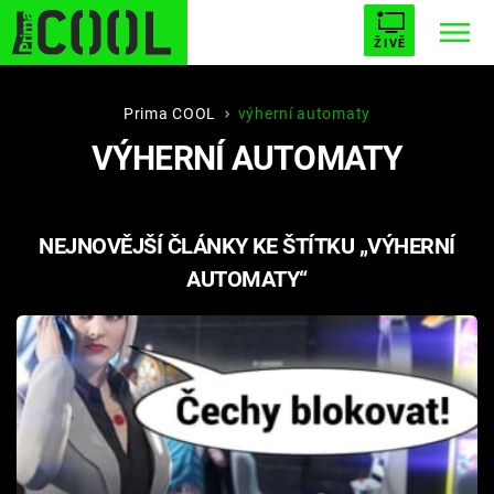
ŽIVĚ
STARHOUSE
BUFFY, PŘEMOŽITELKA UPÍRŮ
Trendy:
Prima COOL
výherní automaty
VÝHERNÍ AUTOMATY
ESCAPE
PLNEJ KOTEL
AVENGERS 5
NEJNOVĚJŠÍ ČLÁNKY KE ŠTÍTKU „VÝHERNÍ
AUTOMATY“
Témata
Filmy
Seriály
Hry