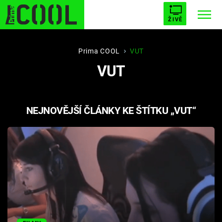
ŽIVĚ
STARHOUSE
BUFFY, PŘEMOŽITELKA UPÍRŮ
Trendy:
Prima COOL
VUT
VUT
ESCAPE
PLNEJ KOTEL
AVENGERS 5
NEJNOVĚJŠÍ ČLÁNKY KE ŠTÍTKU „VUT“
Témata
Filmy
Seriály
Hry