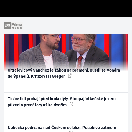
Ultralevicový Sánchez je žábou na prameni, pustil se Vondra
do Španělů. Kritizoval i Gregor
Tisíce lidí prchají před krokodýly. Stoupající keňské jezero
přivedlo predátory až ke dveřím
Nebeská podívaná nad Českem se blíží. Působivé zatmění