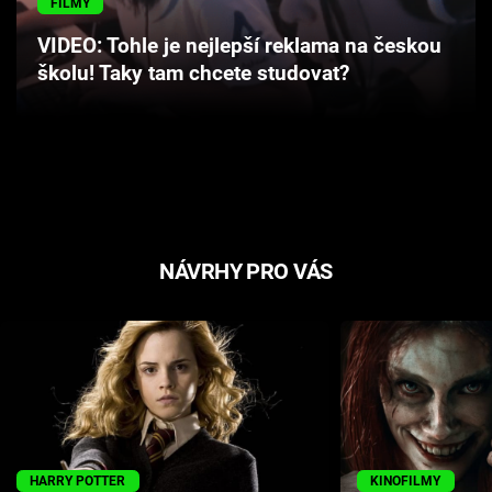
FILMY
Cool Esport
VIDEO: Tohle je nejlepší reklama na českou
školu! Taky tam chcete studovat?
Pořady
TV Program
Sledujte prima+
Přihlášení
NÁVRHY PRO VÁS
Sledujte nás
HARRY POTTER
KINOFILMY