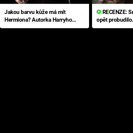
Jakou barvu kůže má mít
RECENZE: Smrtelné zlo se
Hermiona? Autorka Harryho
opět probudilo
Pottera přišla s ráznou
přichází s neo
odpovědí
hororovou nab