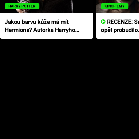
HARRY POTTER
KINOFILMY
Jakou barvu kůže má mít
RECENZE: Smrtelné zlo se
Hermiona? Autorka Harryho
opět probudilo
Pottera přišla s ráznou
přichází s neo
odpovědí
hororovou nab