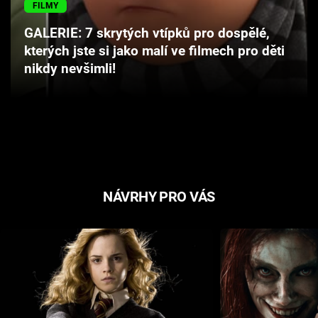
FILMY
Cool Esport
GALERIE: 7 skrytých vtípků pro dospělé,
Pořady
kterých jste si jako malí ve filmech pro děti
nikdy nevšimli!
TV Program
Sledujte prima+
Přihlášení
NÁVRHY PRO VÁS
Sledujte nás