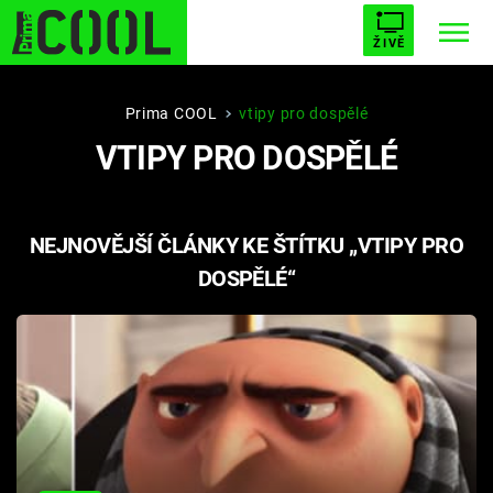
ŽIVĚ
STARHOUSE
BUFFY, PŘEMOŽITELKA UPÍRŮ
Trendy:
Prima COOL
vtipy pro dospělé
VTIPY PRO DOSPĚLÉ
ESCAPE
PLNEJ KOTEL
AVENGERS 5
NEJNOVĚJŠÍ ČLÁNKY KE ŠTÍTKU „VTIPY PRO
DOSPĚLÉ“
Témata
Filmy
Seriály
Hry