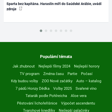
Sparta bez kapitána. Haraslín míří do Saúdské Arábie, uvádí
zdroje
Populární témata
Jak zhubnout
Nejlepší filmy 2024
Nejlepší horory
TV program
Změna času
Partie
Počasí
Kdy budou volby
ZOO Nové začátky
Auto – katalog
7 pádů Honzy Dědka
Volby 2025
Svařené víno
Tatarák podle Pohlreicha
Aloe vera
Pěstování lichořeřišnice
Výpočet ascendentu
Tvarohové knedlíky
Nejlepší palačinky