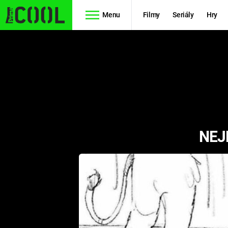
Menu
Filmy
Seriály
Hry
Seriály
Filmy
SIMPSONOVI
STAR WARS
HVĚZDNÁ
AVENGERS
BRÁNA
NEJ
RYCHLE A
TEORIE
ZBĚSILE 10
VELKÉHO
PREDÁTOR
TŘESKU
FUTURAMA