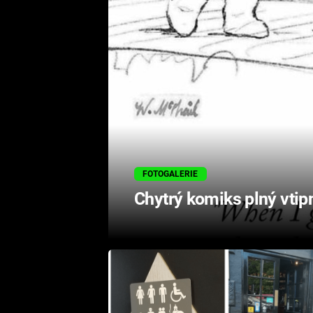
FOTOGALERIE
Chytrý komiks plný vti