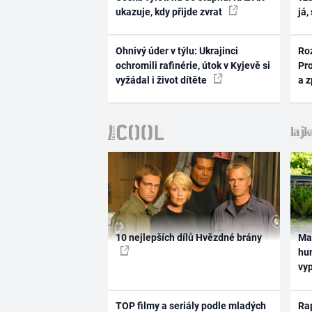
ukazuje, kdy přijde zvrat
já,
Ohnivý úder v týlu: Ukrajinci
Ro
ochromili rafinérie, útok v Kyjevě si
Pr
vyžádal i život dítěte
a 
10 nejlepších dílů Hvězdné brány
Ma
hum
vy
TOP filmy a seriály podle mladých
Rap