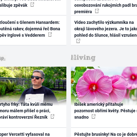
 slibuje zpěvák
osvobozování rukojmích padl br
premiéra
zloučení s Glenem Hansardem:
Video zachytilo výzkumníka na
outěná rakev, dojemná řeč Bona
okraji lávového jezera. Je to jak
zpěv Irglové s Vedderem
pohled do Slunce, hlásil vzruše
rtyho frky: Táta kvůli mému
Ibišek americký přitahuje
oru málem přišel o práci,
pozornost obřími květy. Pěstuje 
práví kontroverzní Řezník
snadno
per Vercetti vyfasoval na
Pěstujte brusinky! Na co je dobr