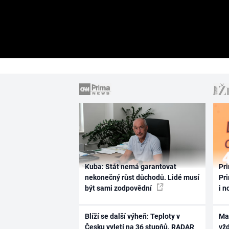
Kuba: Stát nemá garantovat
Pri
nekonečný růst důchodů. Lidé musí
Pri
být sami zodpovědní
i n
Blíží se další výheň: Teploty v
Ma
Česku vyletí na 36 stupňů. RADAR
vž