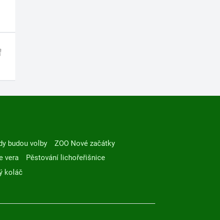
dy budou volby
ZOO Nové začátky
e vera
Pěstování lichořeřišnice
ý koláč