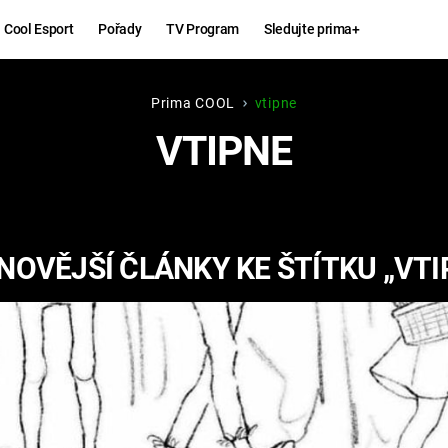
Cool Esport
Pořady
TV Program
Sledujte prima+
Prima COOL
vtipne
Hry
Zábava
VTIPNE
MAFIA
ZÁBAVN
GALERI
GTA 6
NEJLEP
NOVĚJŠÍ ČLÁNKY KE ŠTÍTKU „VTI
KINGDOM
KOMEDI
COME:
DELIVERANCE
CHUCK
NORRIS
ESPORT
DEADP