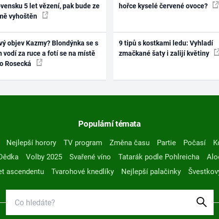
vensku 5 let vězení, pak bude ze
hořce kyselé červené ovoce?
mě vyhoštěn
vý objev Kazmy? Blondýnka se s
9 tipů s kostkami ledu: Vyhladí
 vodí za ruce a fotí se na místě
zmačkané šaty i zalijí květiny
ko Rosecká
Populární témata
Nejlepší horory
TV program
Změna času
Partie
Počasí
K
Dědka
Volby 2025
Svařené víno
Tatarák podle Pohlreicha
Alo
t ascendentu
Tvarohové knedlíky
Nejlepší palačinky
Švestkov