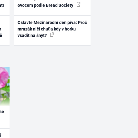
atr
ovocem podle Bread Society
Oslavte Mezinárodní den piva: Proč
o
mrazák ničí chuť a kdy v horku
ně
vsadit na šnyt?
se
é