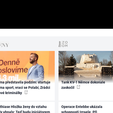
ma představila podzim: startuje
Tank KV-1 Němce dokonale
ma sport, vrací se Polabí, Zrádci
zaskočil
ové kriminálky
thiase Hložka ženy do vztahu
Operace Entebbe ukázala
dy uhnaly: Teď budu iniciátorem
schopnosti Izraele. Při