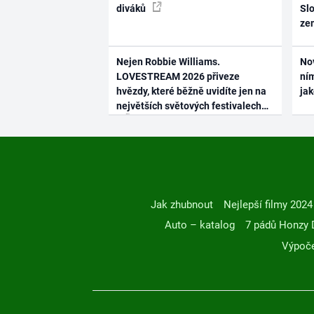
diváků
Slo
ze
Nejen Robbie Williams.
No
LOVESTREAM 2026 přiveze
ním
hvězdy, které běžně uvidíte jen na
ja
největších světových festivalech
Jak zhubnout
Nejlepší filmy 2024
Auto – katalog
7 pádů Honzy 
Výpoče