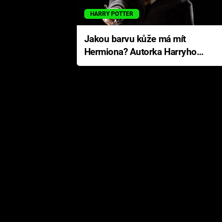
HARRY POTTER
Jakou barvu kůže má mít
Hermiona? Autorka Harryho
Pottera přišla s ráznou
odpovědí