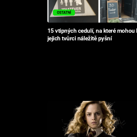
OSTATNÍ
15 vtipných cedulí, na které mohou 
jejich tvůrci náležitě pyšní