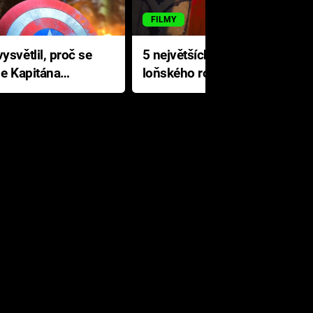
FILMY
ysvětlil, proč se
5 největších propadáků
le Kapitána
loňského roku: Disney na
jediné katastrofě prodělal 200
milionů dolarů