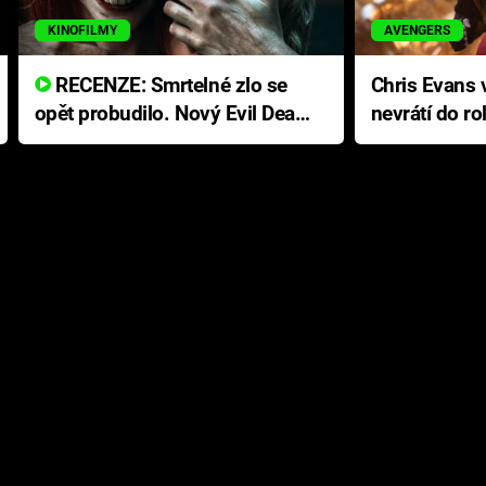
KINOFILMY
AVENGERS
RECENZE: Smrtelné zlo se
Chris Evans v
opět probudilo. Nový Evil Dead
nevrátí do ro
přichází s neodolatelnou
Ameriky
hororovou nabídkou