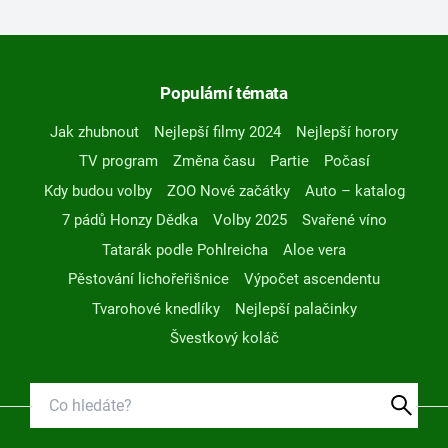
Populární témata
Jak zhubnout
Nejlepší filmy 2024
Nejlepší horory
TV program
Změna času
Partie
Počasí
Kdy budou volby
ZOO Nové začátky
Auto – katalog
7 pádů Honzy Dědka
Volby 2025
Svařené víno
Tatarák podle Pohlreicha
Aloe vera
Pěstování lichořeřišnice
Výpočet ascendentu
Tvarohové knedlíky
Nejlepší palačinky
Švestkový koláč