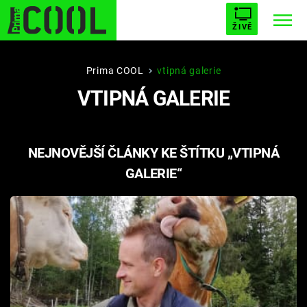
ŽIVĚ
STARHOUSE
BUFFY, PŘEMOŽITELKA UPÍRŮ
Trendy:
Prima COOL
vtipná galerie
VTIPNÁ GALERIE
ESCAPE
PLNEJ KOTEL
AVENGERS 5
NEJNOVĚJŠÍ ČLÁNKY KE ŠTÍTKU „VTIPNÁ
GALERIE“
Témata
Filmy
Seriály
Hry