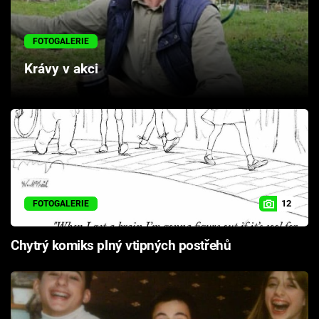
Cool Esport
FOTOGALERIE
Pořady
Krávy v akci
TV Program
Sledujte prima+
Přihlášení
12
FOTOGALERIE
Sledujte nás
Chytrý komiks plný vtipných postřehů