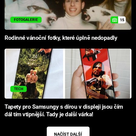
15
FOTOGALERIE
Rodinné vánoční fotky, které úplně nedopadly
TECH
Tapety pro Samsungy s dírou v displeji jsou čím
dál tím vtipnější. Tady je další várka!
NAČÍST DALŠÍ