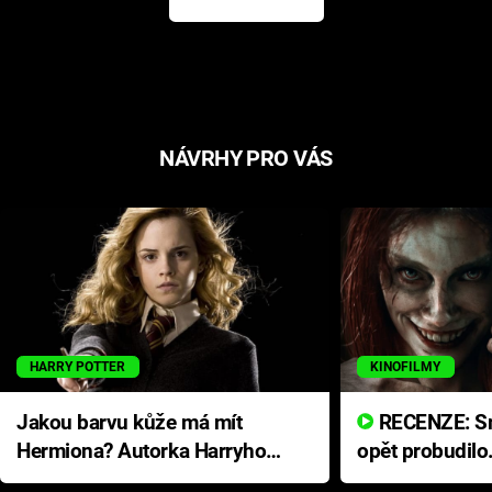
NÁVRHY PRO VÁS
HARRY POTTER
KINOFILMY
Jakou barvu kůže má mít
RECENZE: Smrtelné zlo se
Hermiona? Autorka Harryho
opět probudilo
Pottera přišla s ráznou
přichází s neo