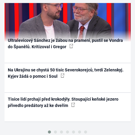
Ultralevicový Sánchez je žábou na prameni, pustil se Vondra
do Španělů. Kritizoval i Gregor
Na Ukrajinu se chystá 50 tisíc Severokorejců, tvrdí Zelenskyj.
Kyjev žádá o pomoc i Soul
Tisíce lidí prchají před krokodýly. Stoupající keňské jezero
přivedlo predátory až ke dveřím