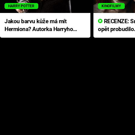
HARRY POTTER
KINOFILMY
Jakou barvu kůže má mít
RECENZE: Smrtelné zlo se
Hermiona? Autorka Harryho
opět probudilo
Pottera přišla s ráznou
přichází s neo
odpovědí
hororovou nab