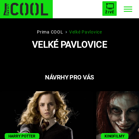
ŽIVĚ
STARHOUSE
BUFFY, PŘEMOŽITELKA UPÍRŮ
Trendy:
Prima COOL
Velké Pavlovice
VELKÉ PAVLOVICE
ESCAPE
PLNEJ KOTEL
AVENGERS 5
NÁVRHY PRO VÁS
Témata
Filmy
Seriály
Hry
HARRY POTTER
KINOFILMY