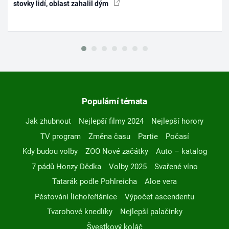
stovky lidí, oblast zahalil dým
Populární témata
Jak zhubnout
Nejlepší filmy 2024
Nejlepší horory
TV program
Změna času
Partie
Počasí
Kdy budou volby
ZOO Nové začátky
Auto – katalog
7 pádů Honzy Dědka
Volby 2025
Svařené víno
Tatarák podle Pohlreicha
Aloe vera
Pěstování lichořeřišnice
Výpočet ascendentu
Tvarohové knedlíky
Nejlepší palačinky
Švestkový koláč