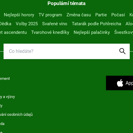
Populární témata
Nejlepší horory
TV program
Změna času
Partie
Počasí
K
Dědka
Volby 2025
Svařené víno
Tatarák podle Pohlreicha
Alo
t ascendentu
Tvarohové knedlíky
Nejlepší palačinky
Švestkov
ement
App
y a výzvy
ty
vání osobních údajů
ěda
ce