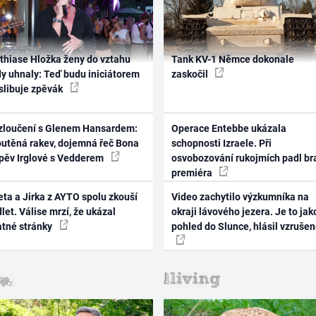
thiase Hložka ženy do vztahu
Tank KV-1 Němce dokonale
dy uhnaly: Teď budu iniciátorem
zaskočil
 slibuje zpěvák
zloučení s Glenem Hansardem:
Operace Entebbe ukázala
outěná rakev, dojemná řeč Bona
schopnosti Izraele. Při
zpěv Irglové s Vedderem
osvobozování rukojmích padl br
premiéra
ta a Jirka z AYTO spolu zkouší
Video zachytilo výzkumníka na
let. Válise mrzí, že ukázal
okraji lávového jezera. Je to jak
atné stránky
pohled do Slunce, hlásil vzruše