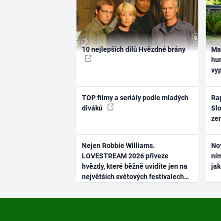
10 nejlepších dílů Hvězdné brány
Ma
hum
vy
TOP filmy a seriály podle mladých
Rap
diváků
Slo
ze
Nejen Robbie Williams.
No
LOVESTREAM 2026 přiveze
ním
hvězdy, které běžně uvidíte jen na
ja
největších světových festivalech