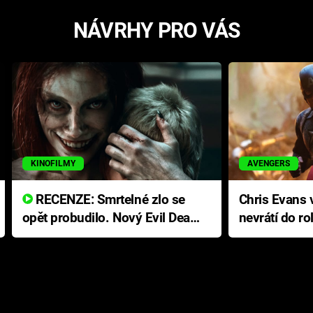
NÁVRHY PRO VÁS
KINOFILMY
AVENGERS
RECENZE: Smrtelné zlo se
Chris Evans v
opět probudilo. Nový Evil Dead
nevrátí do ro
přichází s neodolatelnou
Ameriky
hororovou nabídkou