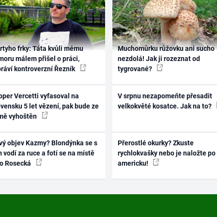
rtyho frky: Táta kvůli mému
Muchomůrku růžovku ani sucho
oru málem přišel o práci,
nezdolá! Jak ji rozeznat od
práví kontroverzní Řezník
tygrované?
per Vercetti vyfasoval na
V srpnu nezapomeňte přesadit
vensku 5 let vězení, pak bude ze
velkokvěté kosatce. Jak na to?
mě vyhoštěn
vý objev Kazmy? Blondýnka se s
Přerostlé okurky? Zkuste
 vodí za ruce a fotí se na místě
rychlokvašky nebo je naložte po
ko Rosecká
americku!