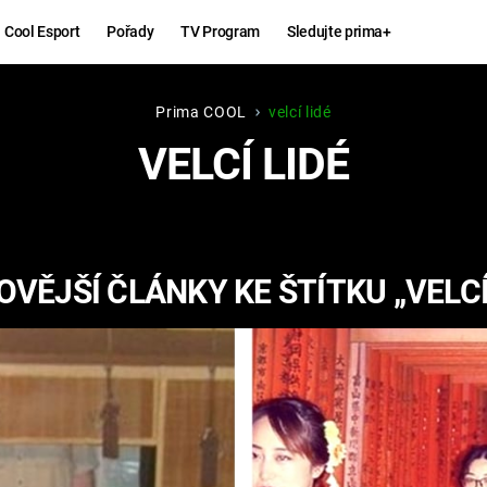
Cool Esport
Pořady
TV Program
Sledujte prima+
Prima COOL
velcí lidé
Hry
Zábava
VELCÍ LIDÉ
MAFIA
ZÁBAVN
GALERI
GTA 6
NEJLEP
VĚJŠÍ ČLÁNKY KE ŠTÍTKU „VELCÍ
KINGDOM
KOMEDI
COME:
DELIVERANCE
CHUCK
NORRIS
ESPORT
DEADP