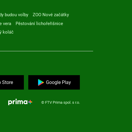
dy budou volby
ZOO Nové začátky
e vera
Pěstování lichořeřišnice
ý koláč
 Store
Google Play
© FTV Prima spol. s r.o.