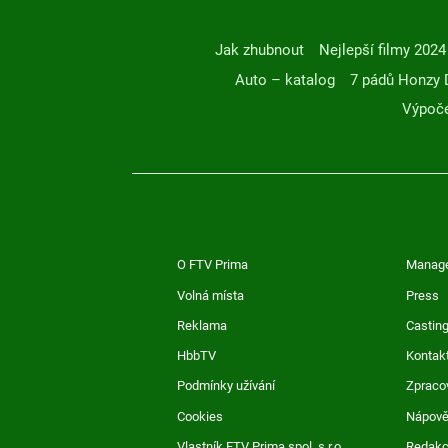
Jak zhubnout
Nejlepší filmy 2024
Auto – katalog
7 pádů Honzy 
Výpoče
O FTV Prima
Manag
Volná místa
Press
Reklama
Casting
HbbTV
Kontak
Podmínky užívání
Zpraco
Cookies
Nápov
Vlastník FTV Prima spol. s r.o.
Redak