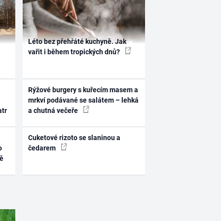
Léto bez přehřáté kuchyně. Jak
vařit i během tropických dnů?
Rýžové burgery s kuřecím masem a
mrkví podávané se salátem – lehká
atr
a chutná večeře
Cuketové rizoto se slaninou a
o
čedarem
ně