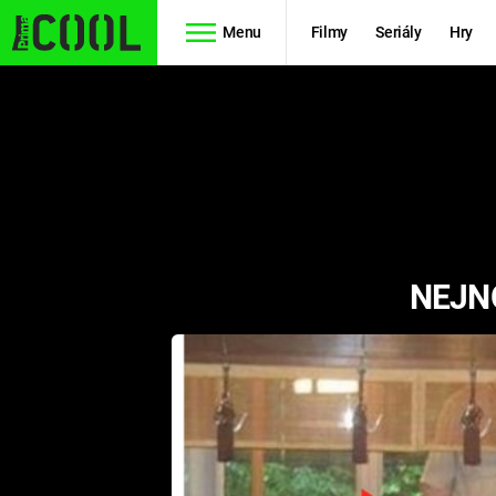
Menu
Filmy
Seriály
Hry
Seriály
Filmy
SIMPSONOVI
STAR WARS
HVĚZDNÁ
AVENGERS
BRÁNA
NEJNO
RYCHLE A
TEORIE
ZBĚSILE 10
VELKÉHO
PREDÁTOR
TŘESKU
FUTURAMA