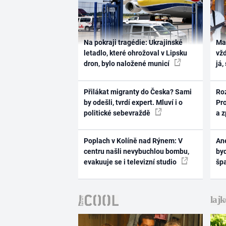
Na pokraji tragédie: Ukrajinské
Ma
letadlo, které ohrožoval v Lipsku
vž
dron, bylo naložené municí
já,
Přilákat migranty do Česka? Sami
Ro
by odešli, tvrdí expert. Mluví i o
Pr
politické sebevraždě
a 
Poplach v Kolíně nad Rýnem: V
Ane
centru našli nevybuchlou bombu,
byd
evakuuje se i televizní studio
šp