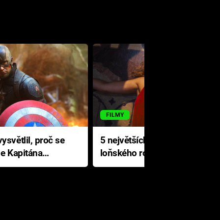
FILMY
ysvětlil, proč se
5 největších propadáků
le Kapitána
loňského roku: Disney na
jediné katastrofě prodělal 200
milionů dolarů