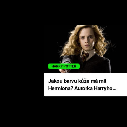
HARRY POTTER
Jakou barvu kůže má mít
Hermiona? Autorka Harryho
Pottera přišla s ráznou
odpovědí