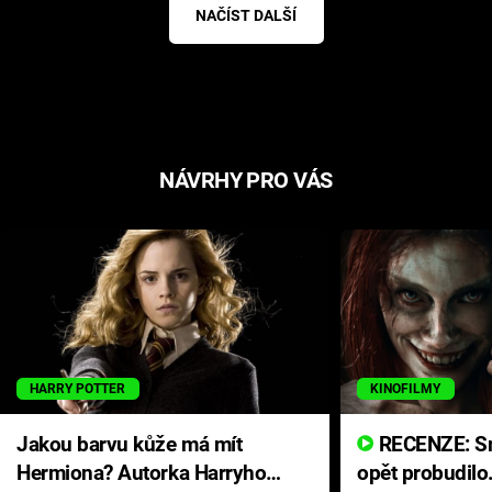
NAČÍST DALŠÍ
NÁVRHY PRO VÁS
HARRY POTTER
KINOFILMY
Jakou barvu kůže má mít
RECENZE: Smrtelné zlo se
Hermiona? Autorka Harryho
opět probudilo