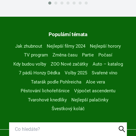
Populární témata
Jak zhubnout
Nejlepší filmy 2024
Nejlepší horory
TV program
Změna času
Partie
Počasí
Kdy budou volby
ZOO Nové začátky
Auto – katalog
7 pádů Honzy Dědka
Volby 2025
Svařené víno
Tatarák podle Pohlreicha
Aloe vera
Pěstování lichořeřišnice
Výpočet ascendentu
Tvarohové knedlíky
Nejlepší palačinky
Švestkový koláč