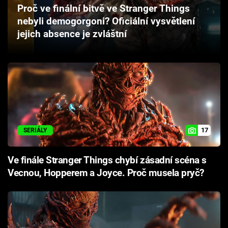
Proč ve finální bitvě ve Stranger Things
Cool Esport
nebyli demogorgoni? Oficiální vysvětlení
jejich absence je zvláštní
Pořady
TV Program
Sledujte prima+
Přihlášení
17
SERIÁLY
Sledujte nás
Ve finále Stranger Things chybí zásadní scéna s
Vecnou, Hopperem a Joyce. Proč musela pryč?