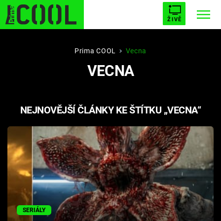
ŽIVĚ
STARHOUSE
BUFFY, PŘEMOŽITELKA UPÍRŮ
Trendy:
Prima COOL
Vecna
VECNA
ESCAPE
PLNEJ KOTEL
AVENGERS 5
NEJNOVĚJŠÍ ČLÁNKY KE ŠTÍTKU „VECNA“
Témata
Filmy
Seriály
Hry
SERIÁLY