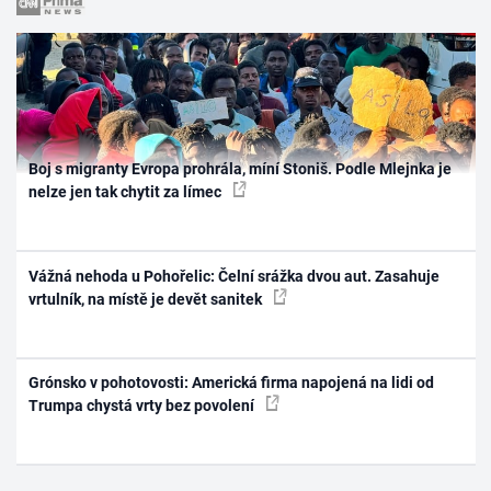
Boj s migranty Evropa prohrála, míní Stoniš. Podle Mlejnka je
nelze jen tak chytit za límec
Vážná nehoda u Pohořelic: Čelní srážka dvou aut. Zasahuje
vrtulník, na místě je devět sanitek
Grónsko v pohotovosti: Americká firma napojená na lidi od
Trumpa chystá vrty bez povolení