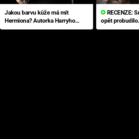
Jakou barvu kůže má mít
RECENZE: Smrtelné zlo se
Hermiona? Autorka Harryho
opět probudilo
Pottera přišla s ráznou
přichází s neo
odpovědí
hororovou nab