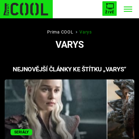
ŽIVĚ
STARHOUSE
BUFFY, PŘEMOŽITELKA UPÍRŮ
Trendy:
Prima COOL
Varys
VARYS
ESCAPE
PLNEJ KOTEL
AVENGERS 5
NEJNOVĚJŠÍ ČLÁNKY KE ŠTÍTKU „VARYS“
Témata
Filmy
Seriály
Hry
SERIÁLY