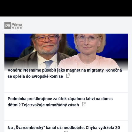
Vondra: Nesmíme působit jako magnet na migranty. Konečná
se opřela do Evropské komise
Podmínka pro Ukrajince za útok zápalnou lahví na dům s
dětmi? Tejc zvažuje mimořádný zásah
Na „Švarcenberský“ kanál už neodbočíte. Chyba vydržela 30