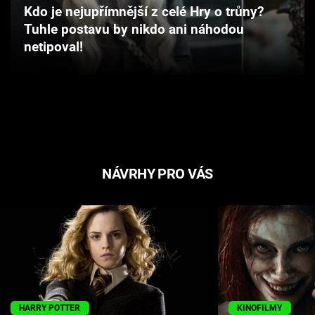
Kdo je nejupřímnější z celé Hry o trůny?
Cool Esport
Tuhle postavu by nikdo ani náhodou
netipoval!
Pořady
TV Program
Sledujte prima+
Přihlášení
NÁVRHY PRO VÁS
Sledujte nás
HARRY POTTER
KINOFILMY