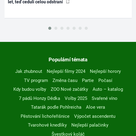
let, teď ceduli celou odstraní
Populární témata
Jak zhubnout
Nejlepší filmy 2024
Nejlepší horory
TV program
Změna času
Partie
Počasí
Kdy budou volby
ZOO Nové začátky
Auto – katalog
7 pádů Honzy Dědka
Volby 2025
Svařené víno
Tatarák podle Pohlreicha
Aloe vera
Pěstování lichořeřišnice
Výpočet ascendentu
Tvarohové knedlíky
Nejlepší palačinky
Švestkový koláč