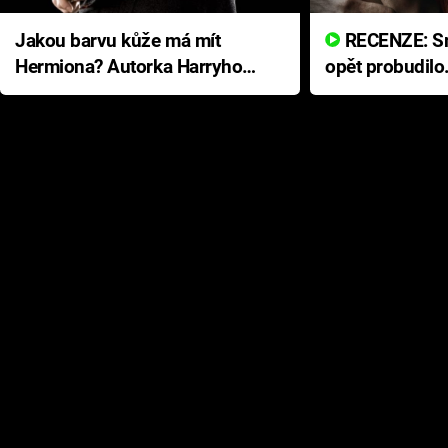
Jakou barvu kůže má mít
RECENZE: Smrtelné zlo se
Hermiona? Autorka Harryho
opět probudilo
Pottera přišla s ráznou
přichází s neo
odpovědí
hororovou nab