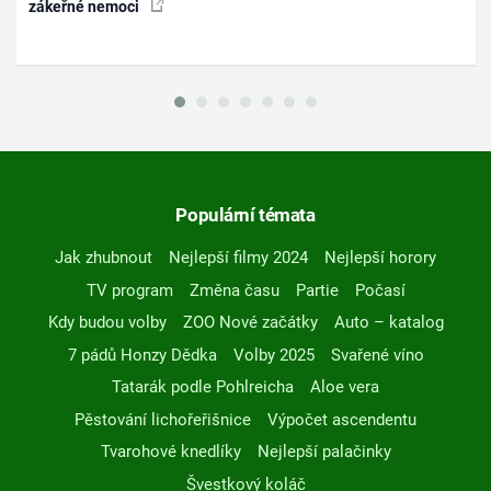
zákeřné nemoci
Populární témata
Jak zhubnout
Nejlepší filmy 2024
Nejlepší horory
TV program
Změna času
Partie
Počasí
Kdy budou volby
ZOO Nové začátky
Auto – katalog
7 pádů Honzy Dědka
Volby 2025
Svařené víno
Tatarák podle Pohlreicha
Aloe vera
Pěstování lichořeřišnice
Výpočet ascendentu
Tvarohové knedlíky
Nejlepší palačinky
Švestkový koláč