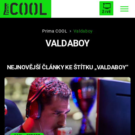
ŽIVĚ
STARHOUSE
BUFFY, PŘEMOŽITELKA UPÍRŮ
Trendy:
Prima COOL
Valdaboy
VALDABOY
ESCAPE
PLNEJ KOTEL
AVENGERS 5
NEJNOVĚJŠÍ ČLÁNKY KE ŠTÍTKU „VALDABOY“
Témata
Filmy
Seriály
Hry