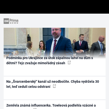
Podmínka pro Ukrajince za útok zápalnou lahví na dům s
dětmi? Tejc zvažuje mimořádný zásah
Na „Švarcenberský“ kanál už neodbočíte. Chyba vydržela 30
let, teď ceduli celou odstraní
Zemřela známá influencerka. Towleová podlehla vzácné a