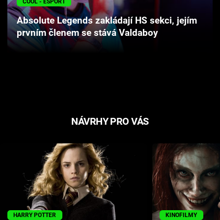
COOL - ESPORT
Cool Esport
Absolute Legends zakládají HS sekci, jejím
prvním členem se stává Valdaboy
Pořady
TV Program
Sledujte prima+
Přihlášení
NÁVRHY PRO VÁS
Sledujte nás
HARRY POTTER
KINOFILMY