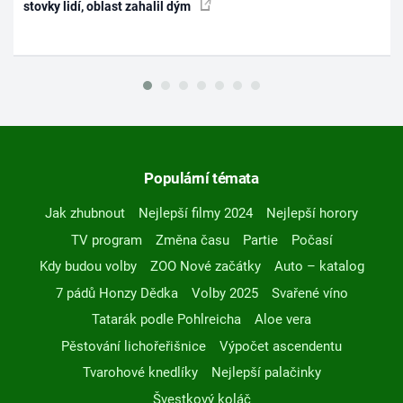
stovky lidí, oblast zahalil dým
Populární témata
Jak zhubnout
Nejlepší filmy 2024
Nejlepší horory
TV program
Změna času
Partie
Počasí
Kdy budou volby
ZOO Nové začátky
Auto – katalog
7 pádů Honzy Dědka
Volby 2025
Svařené víno
Tatarák podle Pohlreicha
Aloe vera
Pěstování lichořeřišnice
Výpočet ascendentu
Tvarohové knedlíky
Nejlepší palačinky
Švestkový koláč