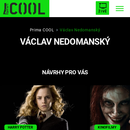
ŽIVĚ
STARHOUSE
BUFFY, PŘEMOŽITELKA UPÍRŮ
Trendy:
Prima COOL
Václav Nedomanský
VÁCLAV NEDOMANSKÝ
ESCAPE
PLNEJ KOTEL
AVENGERS 5
NÁVRHY PRO VÁS
Témata
Filmy
Seriály
Hry
HARRY POTTER
KINOFILMY