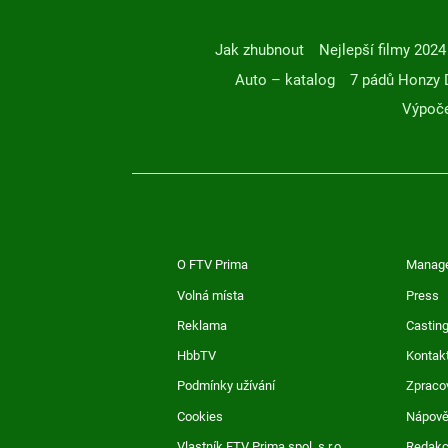
Jak zhubnout
Nejlepší filmy 2024
Auto – katalog
7 pádů Honzy 
Výpoče
O FTV Prima
Manag
Volná místa
Press
Reklama
Casting
HbbTV
Kontak
Podmínky užívání
Zpraco
Cookies
Nápov
Vlastník FTV Prima spol. s r.o.
Redak