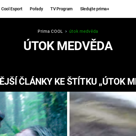
Cool Esport
Pořady
TV Program
Sledujte prima+
Prima COOL
útok medvěda
Hry
Zábava
ÚTOK MEDVĚDA
MAFIA
ZÁBAVN
GALERI
GTA 6
NEJLEP
JŠÍ ČLÁNKY KE ŠTÍTKU „ÚTOK 
KINGDOM
KOMEDI
COME:
DELIVERANCE
CHUCK
NORRIS
ESPORT
DEADP