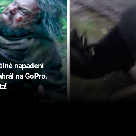
eálné napadení
hrál na GoPro.
a!