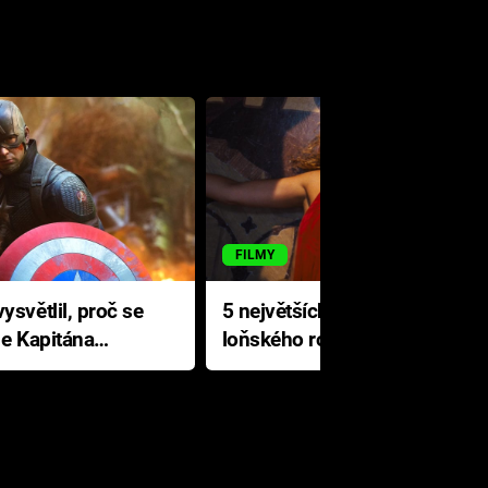
FILMY
ysvětlil, proč se
5 největších propadáků
le Kapitána
loňského roku: Disney na
jediné katastrofě prodělal 200
milionů dolarů