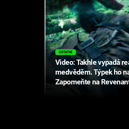
OSTATNÍ
Video: Takhle vypadá r
medvěděm. Týpek ho na
Zapomeňte na Revenant