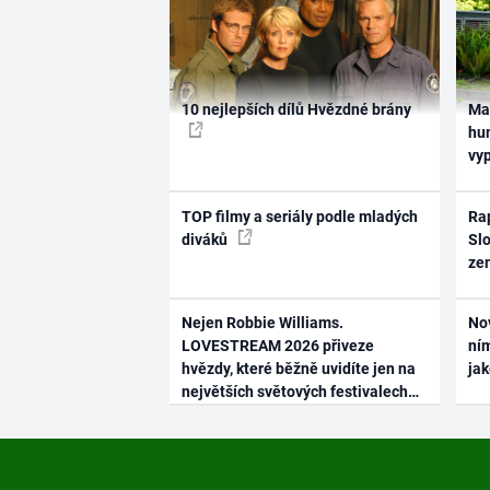
10 nejlepších dílů Hvězdné brány
Ma
hum
vy
TOP filmy a seriály podle mladých
Rap
diváků
Slo
ze
Nejen Robbie Williams.
No
LOVESTREAM 2026 přiveze
ním
hvězdy, které běžně uvidíte jen na
ja
největších světových festivalech