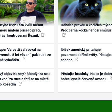
rtyho frky: Táta kvůli mému
Odhalte pravdu o kočičích mýtec
oru málem přišel o práci,
Proč černá kočka nenosí smůlu?
práví kontroverzní Řezník
per Vercetti vyfasoval na
Ibišek americký přitahuje
vensku 5 let vězení, pak bude ze
pozornost obřími květy. Pěstuje 
mě vyhoštěn
snadno
vý objev Kazmy? Blondýnka se s
Pěstujte brusinky! Na co je dobr
 vodí za ruce a fotí se na místě
hořce kyselé červené ovoce?
ko Rosecká