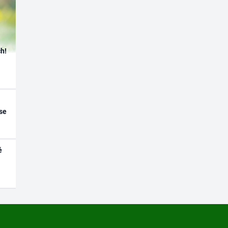
h!
se
é