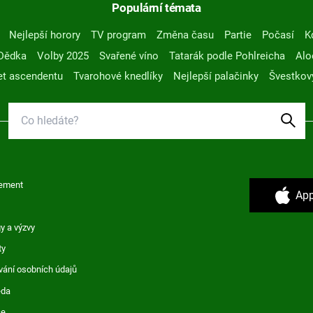
Populární témata
Nejlepší horory
TV program
Změna času
Partie
Počasí
K
Dědka
Volby 2025
Svařené víno
Tatarák podle Pohlreicha
Alo
t ascendentu
Tvarohové knedlíky
Nejlepší palačinky
Švestkov
ement
App
y a výzvy
ty
vání osobních údajů
ěda
ce