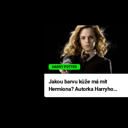
HARRY POTTER
Jakou barvu kůže má mít
Hermiona? Autorka Harryho
Pottera přišla s ráznou
odpovědí