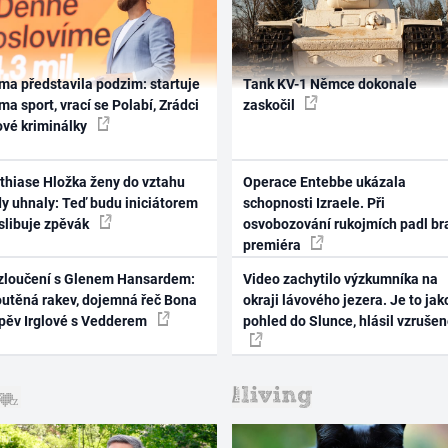
ma představila podzim: startuje
Tank KV-1 Němce dokonale
ma sport, vrací se Polabí, Zrádci
zaskočil
ové kriminálky
thiase Hložka ženy do vztahu
Operace Entebbe ukázala
dy uhnaly: Teď budu iniciátorem
schopnosti Izraele. Při
 slibuje zpěvák
osvobozování rukojmích padl br
premiéra
zloučení s Glenem Hansardem:
Video zachytilo výzkumníka na
outěná rakev, dojemná řeč Bona
okraji lávového jezera. Je to jak
zpěv Irglové s Vedderem
pohled do Slunce, hlásil vzruše