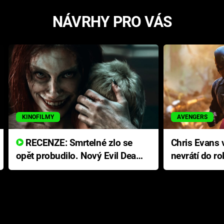
NÁVRHY PRO VÁS
KINOFILMY
AVENGERS
RECENZE: Smrtelné zlo se
Chris Evans v
opět probudilo. Nový Evil Dead
nevrátí do ro
přichází s neodolatelnou
Ameriky
hororovou nabídkou