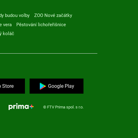
dy budou volby
ZOO Nové začátky
e vera
Pěstování lichořeřišnice
ý koláč
 Store
Google Play
© FTV Prima spol. s r.o.