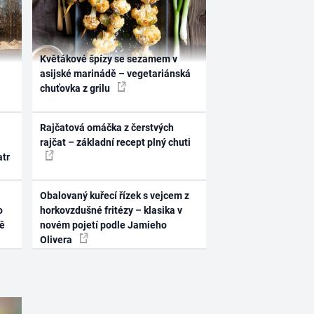
Květákové špízy se sezamem v
asijské marinádě – vegetariánská
chuťovka z grilu
Rajčatová omáčka z čerstvých
rajčat – základní recept plný chuti
atr
Obalovaný kuřecí řízek s vejcem z
o
horkovzdušné fritézy – klasika v
ně
novém pojetí podle Jamieho
Olivera