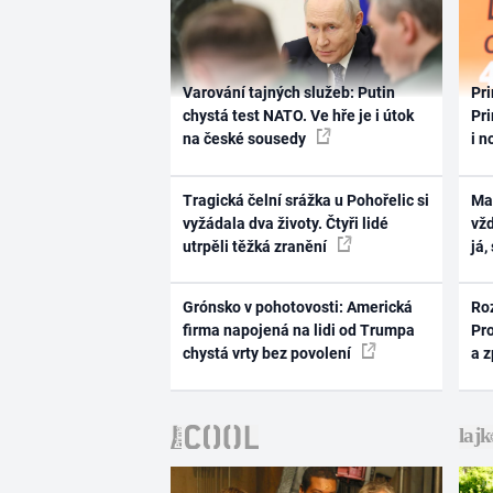
Varování tajných služeb: Putin
Pri
chystá test NATO. Ve hře je i útok
Pri
na české sousedy
i n
Tragická čelní srážka u Pohořelic si
Ma
vyžádala dva životy. Čtyři lidé
vž
utrpěli těžká zranění
já,
Grónsko v pohotovosti: Americká
Ro
firma napojená na lidi od Trumpa
Pr
chystá vrty bez povolení
a 